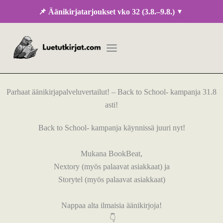
Siirry
▾
📌 Äänikirjatarjoukset vko 32 (3.8.–9.8.)
sisältöön
Parhaat äänikirjapalveluvertailut! – Back to School- kampanja 31.8
asti!
Back to School- kampanja käynnissä juuri nyt!
Mukana BookBeat,
Nextory (myös palaavat asiakkaat) ja
Storytel (myös palaavat asiakkaat)
Nappaa alta ilmaisia äänikirjoja!
👇