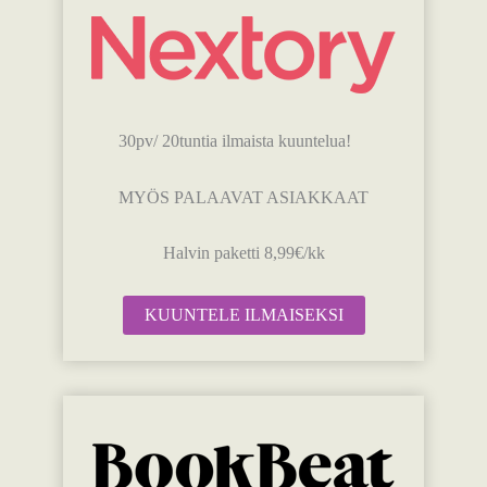
30pv/ 20tuntia ilmaista kuuntelua!
MYÖS PALAAVAT ASIAKKAAT
Halvin paketti 8,99€/kk
KUUNTELE ILMAISEKSI