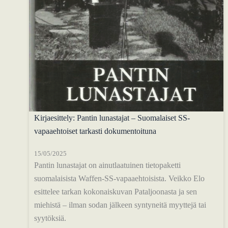
Kirjaesittely: Pantin lunastajat – Suomalaiset SS-
vapaaehtoiset tarkasti dokumentoituna
15/05/2025
Pantin lunastajat on ainutlaatuinen tietopaketti
suomalaisista Waffen-SS-vapaaehtoisista. Veikko Elo
esittelee tarkan kokonaiskuvan Pataljoonasta ja sen
miehistä – ilman sodan jälkeen syntyneitä myyttejä tai
syytöksiä.