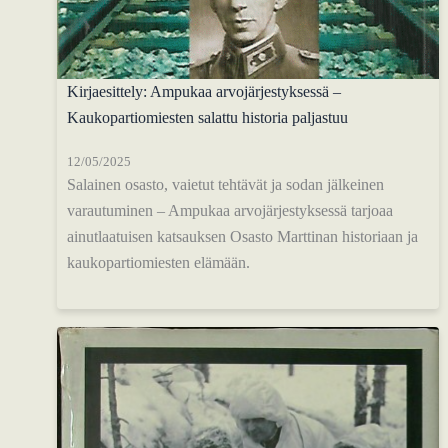
Kirjaesittely: Ampukaa arvojärjestyksessä –
Kaukopartiomiesten salattu historia paljastuu
12/05/2025
Salainen osasto, vaietut tehtävät ja sodan jälkeinen
varautuminen – Ampukaa arvojärjestyksessä tarjoaa
ainutlaatuisen katsauksen Osasto Marttinan historiaan ja
kaukopartiomiesten elämään.