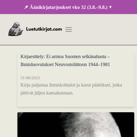
Siirry
▾
📌 Äänikirjatarjoukset vko 32 (3.8.–9.8.)
sisältöön
Kirjaesittely: Ei armoa Suomen selkänahasta –
Ihmisluovutukset Neuvostoliittoon 1944–1981
31/08/2025
Kirja paljastaa ihmiskohtalot ja karut päätökset, jotka
jättivät jäljen kansakuntaan.