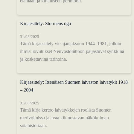
elämään ja kirjalliseen perintöön.
Kirjaesittely: Stormens öga
31/08/2025
Tämä kirjaesittely vie ajanjaksoon 1944–1981, jolloin
ihmisluovutukset Neuvostoliittoon paljastuvat synkkinä
ja koskettavina tarinoina.
Kirjaesittely: Itsenäisen Suomen laivaston laivatykit 1918
– 2004
31/08/2025
Tämä kirja kertoo laivatykkejen roolista Suomen
merivoimissa ja avaa kiinnostavan näkökulman
sotahistoriaan.