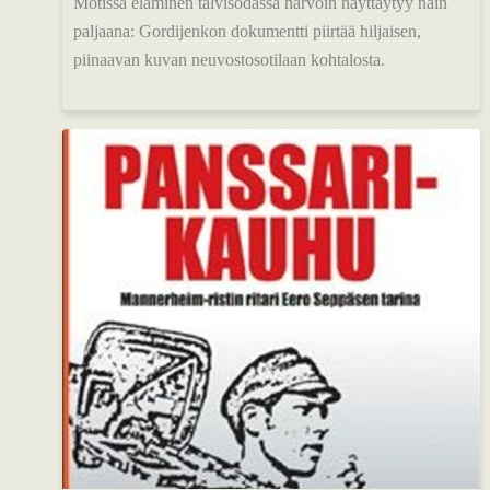
Motissa eläminen talvisodassa harvoin näyttäytyy näin
paljaana: Gordijenkon dokumentti piirtää hiljaisen,
piinaavan kuvan neuvostosotilaan kohtalosta.