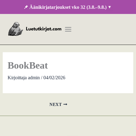
Siirry
▾
📌 Äänikirjatarjoukset vko 32 (3.8.–9.8.)
sisältöön
BookBeat
Kirjoittaja
admin
/
04/02/2026
NEXT