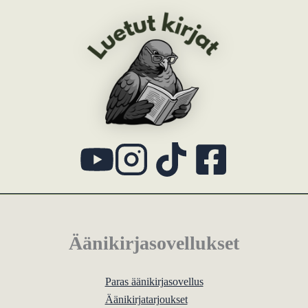
Äänikirjasovellukset
Paras äänikirjasovellus
Äänikirjatarjoukset