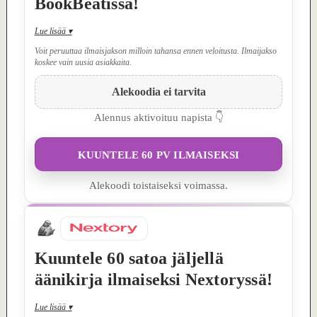
BookBeatissa!
Lue lisää
▾
Voit peruuttaa ilmaisjakson milloin tahansa ennen veloitusta. Ilmaijakso
koskee vain uusia asiakkaita.
Alekoodia ei tarvita
Alennus aktivoituu napista 👇
KUUNTELE 60 PV ILMAISEKSI
Alekoodi toistaiseksi voimassa.
Kuuntele 60 satoa jäljellä
äänikirja ilmaiseksi Nextoryssä!
Lue lisää
▾