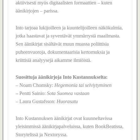
aktiivisesti myös digitaalisten formaattien – kuten
äänikirjojen – parissa.
Into tarjoaa lukijoilleen ja kuuntelijoilleen näkökulmia,
jotka haastavat ja syventävät ymmärrystä maailmasta.
Sen äänikirjat sisältävät muun muassa poliittisia
puheenvuoroja, dokumentaarisia kertomuksia ja
kriittisiä analyysejä aikamme ilmiöistä.
Suosittuja äänikirjoja Into Kustannukselta:
– Noam Chomsky:
Hegemonia tai selviytyminen
– Pentti Sainio:
Sota Suomea vastaan
– Laura Gustafsson:
Huorasatu
Into Kustannuksen äänikirjat ovat kuunneltavissa
yleisimmissä äänikirjapalveluissa, kuten BookBeatissa,
Storytelissä ja Nextoryssa.