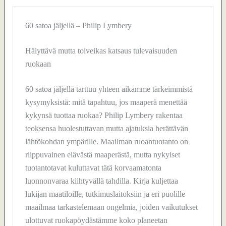
60 satoa jäljellä – Philip Lymbery
Hälyttävä mutta toiveikas katsaus tulevaisuuden
ruokaan
60 satoa jäljellä tarttuu yhteen aikamme tärkeimmistä
kysymyksistä: mitä tapahtuu, jos maaperä menettää
kykynsä tuottaa ruokaa? Philip Lymbery rakentaa
teoksensa huolestuttavan mutta ajatuksia herättävän
lähtökohdan ympärille. Maailman ruoantuotanto on
riippuvainen elävästä maaperästä, mutta nykyiset
tuotantotavat kuluttavat tätä korvaamatonta
luonnonvaraa kiihtyvällä tahdilla. Kirja kuljettaa
lukijan maatiloille, tutkimuslaitoksiin ja eri puolille
maailmaa tarkastelemaan ongelmia, joiden vaikutukset
ulottuvat ruokapöydästämme koko planeetan