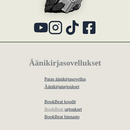
Äänikirjasovellukset
Paras äänikirjasovellus
Äänikirjatarjoukset
BookBeat koodit
BookBeat t
arjoukset
BookBeat hinnasto