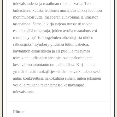
tulevaisuudesta ja maailman ruokaturvasta. Teos
tarkastelee, kuinka teollinen maatalous uhkaa luonnon
monimuotoisuutta, maaperän elinvoimaa ja ilmaston
tasapainoa. Samalla kirja tarjoaa runsaasti toivoa
esittelemällä ratkaisuja, joiden avulla maatalous voi
muuttua ympäristöongelmien aiheuttajasta niiden
ratkaisijaksi. Lymbery yhdistää tutkimustietoa,
käytännön esimerkkejä ja eri puolilla maailmaa
toimivien uudistajien tarinoita osoittaakseen, että
kestävä ruoantuotanto on mahdollista. Kirja auttaa
ymmärtämään ruokajärjestelmämme vaikutuksia sekä
antaa konkreettisia näkökulmia siihen, miten jokainen
voi olla mukana rakentamassa kestävämpää
tulevaisuutta.
Pituus
: