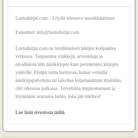
Luetutkirjat.com – Löydä seuraava suosikkitarinasi
Palautteet: info@luetutkirjat.com
Luetutkirjat.com on intohimoisen lukijan kotipaikka
verkossa. Tarjoamme vinkkejä, arvosteluja ja
oivalluksia niin äänikirjojen kuin perinteisten kirjojen
ystäville. Etsitpä uutta luettavaa, haluat vertailla
äänikirjapalveluita tai sukeltaa kirjamaailman ilmiöihin,
olet oikeassa paikassa. Tervetuloa inspiroitumaan ja
löytämään seuraava tarina, joka jää mieleen!
Lue lisää sivustosta täältä.