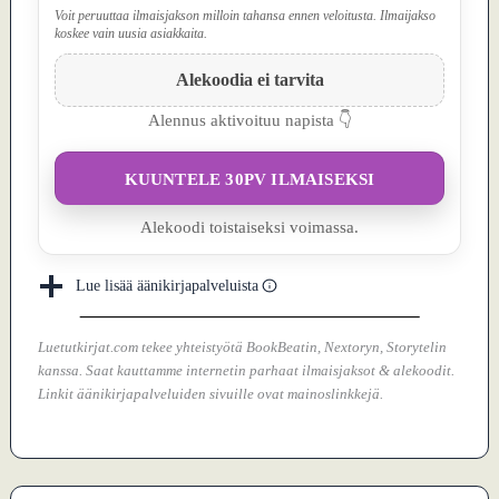
Voit peruuttaa ilmaisjakson milloin tahansa ennen veloitusta. Ilmaijakso
koskee vain uusia asiakkaita.
Alekoodia ei tarvita
Alennus aktivoituu napista 👇
KUUNTELE 30PV ILMAISEKSI
Alekoodi toistaiseksi voimassa.
Lue lisää äänikirjapalveluista
Luetutkirjat.com tekee yhteistyötä BookBeatin, Nextoryn, Storytelin
kanssa. Saat kauttamme internetin parhaat ilmaisjaksot & alekoodit.
Linkit äänikirjapalveluiden sivuille ovat mainoslinkkejä.