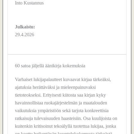
Into Kustannus
Julkaistu:
29.4.2026
60 satoa jäljellä äänikirja kokemuksia
Varhaiset lukijapalautteet kuvaavat kirjaa tärkeäksi,
ajatuksia herättäväksi ja mieleenpainuvaksi
tietoteokseksi. Erityisesti kiitosta saa kirjan kyky
havainnollistaa ruokajärjestelmän ja maatalouden
vaikutuksia ympäristöön sekä tarjota konkreettisia
ratkaisuja tulevaisuuden haasteisiin. Osa kuulijoista on
kuitenkin kritisoinut tekoälyllä tuotettua lukijaa, jonka
on koettu heikentävän kuuntelukokemusta tärkeästä