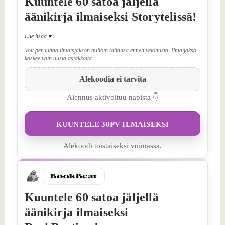
Kuuntele 60 satoa jäljellä
äänikirja ilmaiseksi Storytelissä!
Lue lisää
▾
Voit peruuttaa ilmaisjakson milloin tahansa ennen veloitusta. Ilmaijakso
koskee vain uusia asiakkaita.
Alekoodia ei tarvita
Alennus aktivoituu napista 👇
KUUNTELE 30PV ILMAISEKSI
Alekoodi toistaiseksi voimassa.
Kuuntele 60 satoa jäljellä
äänikirja ilmaiseksi