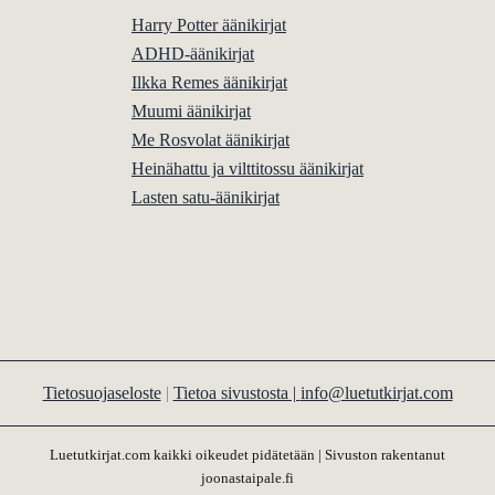
Harry Potter äänikirjat
ADHD-äänikirjat
Ilkka Remes äänikirjat
Muumi äänikirjat
Me Rosvolat äänikirjat
Heinähattu ja vilttitossu äänikirjat
Lasten satu-äänikirjat
Tietosuojaseloste
|
Tietoa sivustosta |
info@luetutkirjat.com
Luetutkirjat.com kaikki oikeudet pidätetään | Sivuston rakentanut
joonastaipale.fi