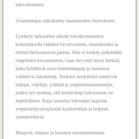
tulevaisuuteen.
Asiantuntijan näkökulma maatalouden murrokseen
Lymbery tarkastelee aihetta vuosikymmenten
kokemuksella eläinten hyvinvoinnin, maatalouden ja
elintarviketuotannon parista. Hän ei keskity pelkästään
ongelmien kuvaamiseen, vaan tuo esiin myös ihmisiä,
jotka kehittävät uusia toimintatapoja ja haastavat
vallitsevia käytäntöjä. Teoksen henkilöinä esiintyvät
tutkijat, viljelijät, yrittäjät ja ympäristöasiantuntijat,
joiden työ osoittaa, että kestävämpi tulevaisuus on
mahdollinen. Kirja onnistuu tekemään laajoista
ympäristökysymyksistä konkreettisia ja helposti
ymmärrettäviä.
Maaperä, ilmasto ja luonnon monimuotoisuus