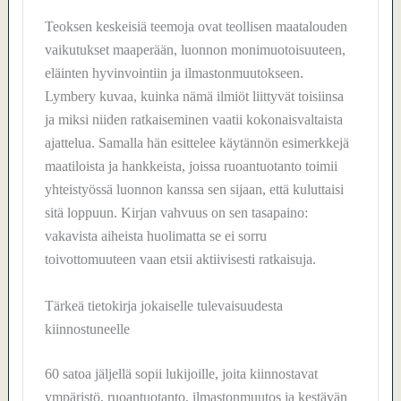
Teoksen keskeisiä teemoja ovat teollisen maatalouden
vaikutukset maaperään, luonnon monimuotoisuuteen,
eläinten hyvinvointiin ja ilmastonmuutokseen.
Lymbery kuvaa, kuinka nämä ilmiöt liittyvät toisiinsa
ja miksi niiden ratkaiseminen vaatii kokonaisvaltaista
ajattelua. Samalla hän esittelee käytännön esimerkkejä
maatiloista ja hankkeista, joissa ruoantuotanto toimii
yhteistyössä luonnon kanssa sen sijaan, että kuluttaisi
sitä loppuun. Kirjan vahvuus on sen tasapaino:
vakavista aiheista huolimatta se ei sorru
toivottomuuteen vaan etsii aktiivisesti ratkaisuja.
Tärkeä tietokirja jokaiselle tulevaisuudesta
kiinnostuneelle
60 satoa jäljellä sopii lukijoille, joita kiinnostavat
ympäristö, ruoantuotanto, ilmastonmuutos ja kestävän