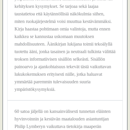
kehityksen kysymykset. Se tarjoaa sekä laajaa
taustatietoa että käytännöllisiä näkökulmia siihen,
miten ruokajärjestelmä voisi muuttua kestävämmäksi.
Kirja haastaa pohtimaan omia valintoja, mutta ennen
kaikkea se kannustaa uskomaan muutoksen
mahdollisuuteen. Äänikirjan lukijana toimii tekoälyllä
tuotettu ääni, jonka tasainen ja neutraali tulkinta välittää
teoksen informatiivisen sisällön selkeästi. Sisällön
painoarvo ja ajankohtaisuus tekevät tästä vaikuttavan
lukukokemuksen erityisesti niille, jotka haluavat
ymmärtää paremmin tulevaisuuden suuria
ympäristökysymyksiä.
60 satoa jäljellä on kansainvälisesti tunnetun eläinten
hyvinvoinnin ja kestävän maatalouden asiantuntijan
Philip Lymberyn vaikuttava tietokirja maaperän