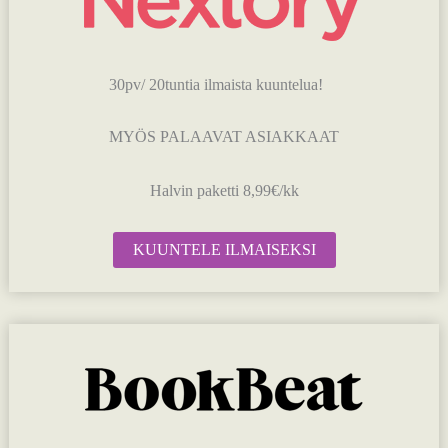
30pv/ 20tuntia ilmaista kuuntelua!
MYÖS PALAAVAT ASIAKKAAT
Halvin paketti 8,99€/kk
KUUNTELE ILMAISEKSI