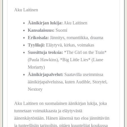
Aku Laitinen
Äänikirjan lukija:
Aku Laitinen
Kansalaisuus:
Suomi
Erikoisala:
Jännitys, romantiikka, draama
Tyylilaji:
Eläytyvä, kirkas, voimakas
Suosittuja teoksia:
*The Girl on the Train*
(Paula Hawkins), *Big Little Lies* (Liane
Moriarty)
Äänikirjapalvelut:
Saatavilla useimmissa
äänikirjapalveluissa, kuten Audible, Storytel,
Nextory
Aku Laitinen on suomalainen äänikirjan lukija, joka
tunnetaan voimakkaasta ja eläytyvästä
äänenkäytöstään. Hänen äänensä tuo eloa jännittäviin
ja tunteellisiin tarinoihin, pitäen kuuntelijat koukussa