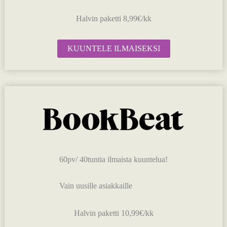
Halvin paketti 8,99€/kk
KUUNTELE ILMAISEKSI
60pv/ 40tuntia ilmaista kuuntelua!
Vain uusille asiakkaille
Halvin paketti 10,99€/kk