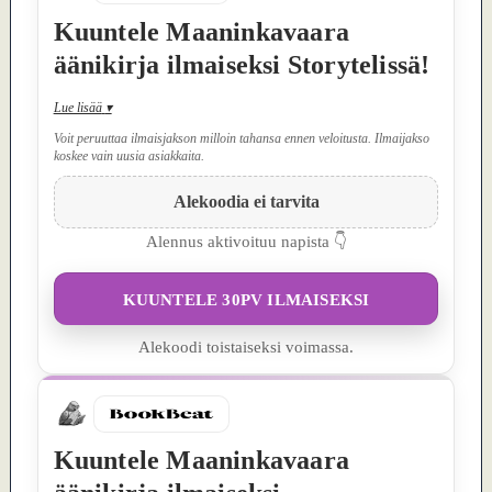
Kuuntele Maaninkavaara
äänikirja ilmaiseksi Storytelissä!
Lue lisää
▾
Voit peruuttaa ilmaisjakson milloin tahansa ennen veloitusta. Ilmaijakso
koskee vain uusia asiakkaita.
Alekoodia ei tarvita
Alennus aktivoituu napista 👇
KUUNTELE 30PV ILMAISEKSI
Alekoodi toistaiseksi voimassa.
Kuuntele Maaninkavaara