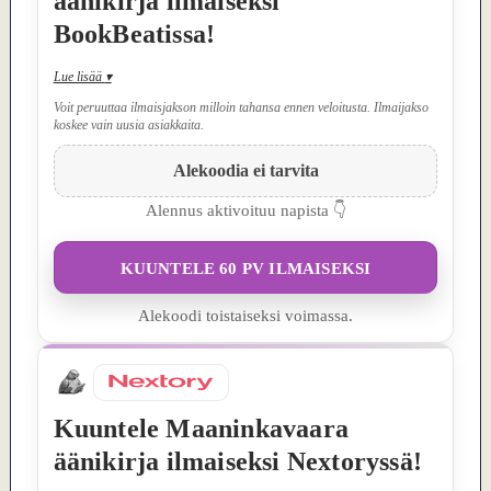
äänikirja ilmaiseksi
BookBeatissa!
Lue lisää
▾
Voit peruuttaa ilmaisjakson milloin tahansa ennen veloitusta. Ilmaijakso
koskee vain uusia asiakkaita.
Alekoodia ei tarvita
Alennus aktivoituu napista 👇
KUUNTELE 60 PV ILMAISEKSI
Alekoodi toistaiseksi voimassa.
Kuuntele Maaninkavaara
äänikirja ilmaiseksi Nextoryssä!