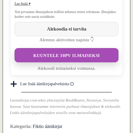
Lue lisää
▾
Voit peruuttaa ilmaisjakson milloin tahansa ennen veloitusta. Ilmaijakso
koskee vain uusia asiakkaita.
Alekoodia ei tarvita
Alennus aktivoituu napista 👇
KUUNTELE 30PV ILMAISEKSI
Alekoodi toistaiseksi voimassa.
Lue lisää äänikirjapalveluista
Luetutkirjat.com tekee yhteistyötä BookBeatin, Nextoryn, Storytelin
kanssa. Saat kauttamme internetin parhaat ilmaisjaksot & alekoodit.
Linkit äänikirjapalveluiden sivuille ovat mainoslinkkejä.
Kategoria:
Fiktio äänikirjat