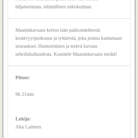
hiljaisemman, inhimillisen näkökulman.
Maaninkavaara kertoo isän pakkomielteestä
kestävyysjuoksuun ja tyttärestä, joka joutuu kantamaan
seuraukset. Humoristinen ja terävä kuvaus
urheiluhulluudesta. Kuuntele Maaninkavaara meiltä!
Pituus
:
9h 21min
Lukija
:
Aku Laitinen