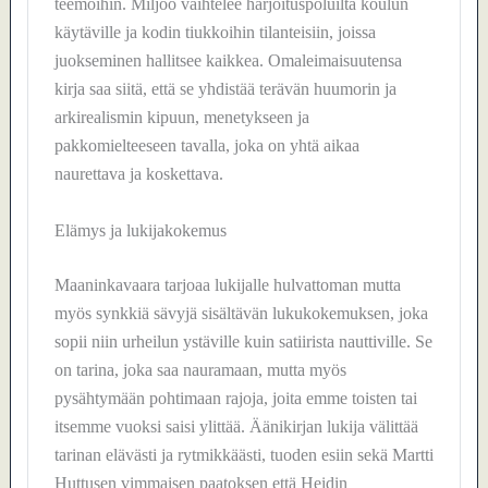
teemoihin. Miljöö vaihtelee harjoituspoluilta koulun
käytäville ja kodin tiukkoihin tilanteisiin, joissa
juokseminen hallitsee kaikkea. Omaleimaisuutensa
kirja saa siitä, että se yhdistää terävän huumorin ja
arkirealismin kipuun, menetykseen ja
pakkomielteeseen tavalla, joka on yhtä aikaa
naurettava ja koskettava.
Elämys ja lukijakokemus
Maaninkavaara tarjoaa lukijalle hulvattoman mutta
myös synkkiä sävyjä sisältävän lukukokemuksen, joka
sopii niin urheilun ystäville kuin satiirista nauttiville. Se
on tarina, joka saa nauramaan, mutta myös
pysähtymään pohtimaan rajoja, joita emme toisten tai
itsemme vuoksi saisi ylittää. Äänikirjan lukija välittää
tarinan elävästi ja rytmikkäästi, tuoden esiin sekä Martti
Huttusen vimmaisen paatoksen että Heidin