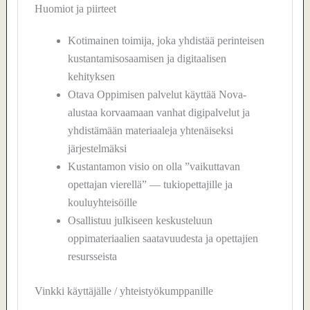
Huomiot ja piirteet
Kotimainen toimija, joka yhdistää perinteisen
kustantamisosaamisen ja digitaalisen
kehityksen
Otava Oppimisen palvelut käyttää Nova-
alustaa korvaamaan vanhat digipalvelut ja
yhdistämään materiaaleja yhtenäiseksi
järjestelmäksi
Kustantamon visio on olla ”vaikuttavan
opettajan vierellä” — tukiopettajille ja
kouluyhteisöille
Osallistuu julkiseen keskusteluun
oppimateriaalien saatavuudesta ja opettajien
resursseista
Vinkki käyttäjälle / yhteistyökumppanille