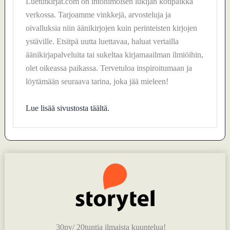
Luetutkirjat.com on intohimoisen lukijan kotipaikka
verkossa. Tarjoamme vinkkejä, arvosteluja ja
oivalluksia niin äänikirjojen kuin perinteisten kirjojen
ystäville. Etsitpä uutta luettavaa, haluat vertailla
äänikirjapalveluita tai sukeltaa kirjamaailman ilmiöihin,
olet oikeassa paikassa. Tervetuloa inspiroitumaan ja
löytämään seuraava tarina, joka jää mieleen!
Lue lisää sivustosta täältä.
30pv/ 20tuntia ilmaista kuuntelua!