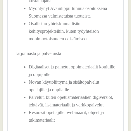
kustantajana
Myöntynyt Avainlippu-tunnus osoituksena
Suomessa valmistetuista tuotteista
Osallistuu yhteiskunnallisiin
kehitysprojekteihin, kuten työyhteisön
monimuotoisuuden edistämiseen
Tarjonnasta ja palveluista
Digitaaliset ja painetut oppimateriaalit kouluille
ja oppijoille
Novan käyttöliittymä ja sisältöpalvelut
opettajille ja oppilaille
Palvelut, kuten opetusmateriaalien digiversiot,
tehtävät, lisämateriaalit ja verkkopalvelut
Resurssit opettajille: webinaarit, ohjeet ja
tukimateriaalit