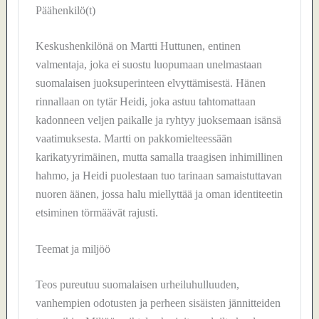
Päähenkilö(t)
Keskushenkilönä on Martti Huttunen, entinen
valmentaja, joka ei suostu luopumaan unelmastaan
suomalaisen juoksuperinteen elvyttämisestä. Hänen
rinnallaan on tytär Heidi, joka astuu tahtomattaan
kadonneen veljen paikalle ja ryhtyy juoksemaan isänsä
vaatimuksesta. Martti on pakkomielteessään
karikatyyrimäinen, mutta samalla traagisen inhimillinen
hahmo, ja Heidi puolestaan tuo tarinaan samaistuttavan
nuoren äänen, jossa halu miellyttää ja oman identiteetin
etsiminen törmäävät rajusti.
Teemat ja miljöö
Teos pureutuu suomalaisen urheiluhulluuden,
vanhempien odotusten ja perheen sisäisten jännitteiden