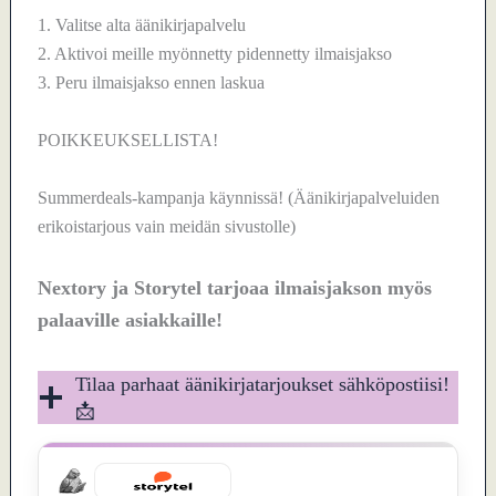
1. Valitse alta äänikirjapalvelu
2. Aktivoi meille myönnetty pidennetty ilmaisjakso
3. Peru ilmaisjakso ennen laskua
POIKKEUKSELLISTA!
Summerdeals-kampanja käynnissä! (Äänikirjapalveluiden
erikoistarjous vain meidän sivustolle)
Nextory ja Storytel tarjoaa ilmaisjakson myös
palaaville asiakkaille!
Tilaa parhaat äänikirjatarjoukset sähköpostiisi!
📩