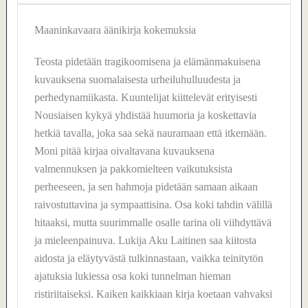
Maaninkavaara äänikirja kokemuksia
Teosta pidetään tragikoomisena ja elämänmakuisena
kuvauksena suomalaisesta urheiluhulluudesta ja
perhedynamiikasta. Kuuntelijat kiittelevät erityisesti
Nousiaisen kykyä yhdistää huumoria ja koskettavia
hetkiä tavalla, joka saa sekä nauramaan että itkemään.
Moni pitää kirjaa oivaltavana kuvauksena
valmennuksen ja pakkomielteen vaikutuksista
perheeseen, ja sen hahmoja pidetään samaan aikaan
raivostuttavina ja sympaattisina. Osa koki tahdin välillä
hitaaksi, mutta suurimmalle osalle tarina oli viihdyttävä
ja mieleenpainuva. Lukija Aku Laitinen saa kiitosta
aidosta ja eläytyvästä tulkinnastaan, vaikka teinitytön
ajatuksia lukiessa osa koki tunnelman hieman
ristiriitaiseksi. Kaiken kaikkiaan kirja koetaan vahvaksi