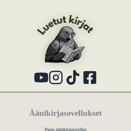
Äänikirjasovellukset
Paras äänikirjasovellus