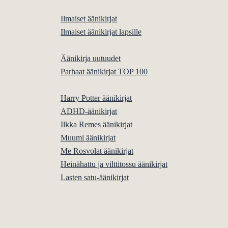
Ilmaiset äänikirjat
Ilmaiset äänikirjat lapsille
Äänikirja uutuudet
Parhaat äänikirjat TOP 100
Harry Potter äänikirjat
ADHD-äänikirjat
Ilkka Remes äänikirjat
Muumi äänikirjat
Me Rosvolat äänikirjat
Heinähattu ja vilttitossu äänikirjat
Lasten satu-äänikirjat