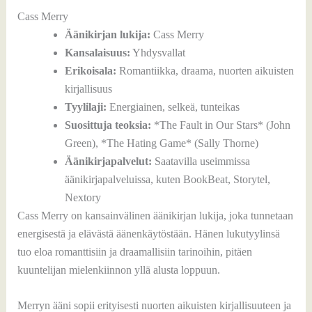
Cass Merry
Äänikirjan lukija:
Cass Merry
Kansalaisuus:
Yhdysvallat
Erikoisala:
Romantiikka, draama, nuorten aikuisten
kirjallisuus
Tyylilaji:
Energiainen, selkeä, tunteikas
Suosittuja teoksia:
*The Fault in Our Stars* (John
Green), *The Hating Game* (Sally Thorne)
Äänikirjapalvelut:
Saatavilla useimmissa
äänikirjapalveluissa, kuten BookBeat, Storytel,
Nextory
Cass Merry on kansainvälinen äänikirjan lukija, joka tunnetaan
energisestä ja elävästä äänenkäytöstään. Hänen lukutyylinsä
tuo eloa romanttisiin ja draamallisiin tarinoihin, pitäen
kuuntelijan mielenkiinnon yllä alusta loppuun.
Merryn ääni sopii erityisesti nuorten aikuisten kirjallisuuteen ja