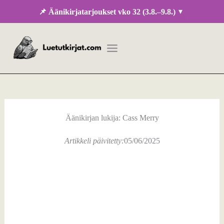
Siirry
▾
📌 Äänikirjatarjoukset vko 32 (3.8.–9.8.)
sisältöön
Äänikirjan lukija: Cass Merry
Artikkeli päivitetty:
05/06/2025