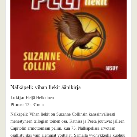
Nälkäpeli: vihan liekit äänikirja
Lukija:
Heljä Heikkinen
Pituus:
12h 31min
Nälkäpeli: Vihan liekit on Suzanne Collinsin kansainvälisesti
menestyneen trilogian toinen osa. Katniss ja Peeta joutuvat jälleen
Capitolin armottomaan peliin, kun 75. Nälkäpelissä arvotaan
osallistujiksi vain aiemmat voittajat. Samalla vyöhykkeillä kuohuu