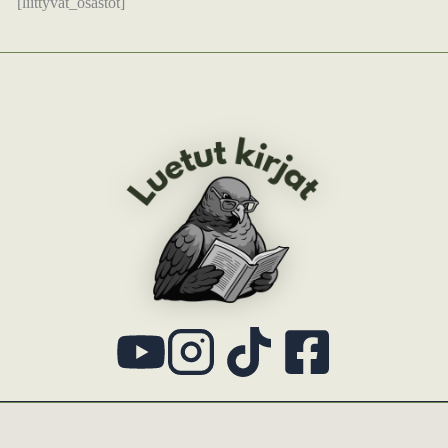
[liittyvat_osastot]