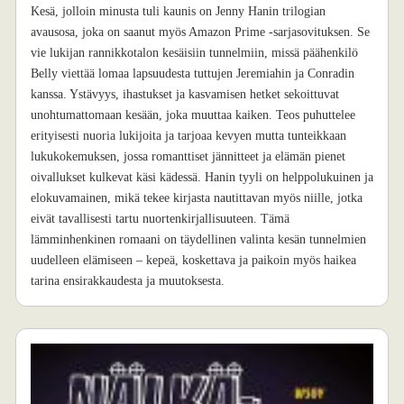
Kesä, jolloin minusta tuli kaunis on Jenny Hanin trilogian
avausosa, joka on saanut myös Amazon Prime -sarjasovituksen. Se
vie lukijan rannikkotalon kesäisiin tunnelmiin, missä päähenkilö
Belly viettää lomaa lapsuudesta tuttujen Jeremiahin ja Conradin
kanssa. Ystävyys, ihastukset ja kasvamisen hetket sekoittuvat
unohtumattomaan kesään, joka muuttaa kaiken. Teos puhuttelee
erityisesti nuoria lukijoita ja tarjoaa kevyen mutta tunteikkaan
lukukokemuksen, jossa romanttiset jännitteet ja elämän pienet
oivallukset kulkevat käsi kädessä. Hanin tyyli on helppolukuinen ja
elokuvamainen, mikä tekee kirjasta nautittavan myös niille, jotka
eivät tavallisesti tartu nuortenkirjallisuuteen. Tämä
lämminhenkinen romaani on täydellinen valinta kesän tunnelmien
uudelleen elämiseen – kepeä, koskettava ja paikoin myös haikea
tarina ensirakkaudesta ja muutoksesta.