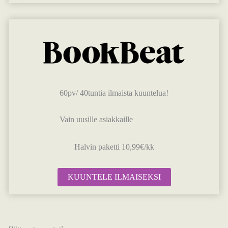
60pv/ 40tuntia ilmaista kuuntelua!
Vain uusille asiakkaille
Halvin paketti 10,99€/kk
KUUNTELE ILMAISEKSI