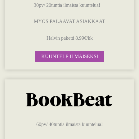
30pv/ 20tuntia ilmaista kuuntelua!
MYÖS PALAAVAT ASIAKKAAT
Halvin paketti 8,99€/kk
KUUNTELE ILMAISEKSI
60pv/ 40tuntia ilmaista kuuntelua!