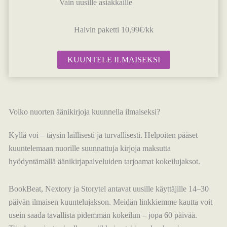
Vain uusille asiakkaille
Halvin paketti 10,99€/kk
KUUNTELE ILMAISEKSI
Voiko nuorten äänikirjoja kuunnella ilmaiseksi?
Kyllä voi – täysin laillisesti ja turvallisesti. Helpoiten pääset
kuuntelemaan nuorille suunnattuja kirjoja maksutta
hyödyntämällä äänikirjapalveluiden tarjoamat kokeilujaksot.
BookBeat, Nextory ja Storytel antavat uusille käyttäjille 14–30
päivän ilmaisen kuuntelujakson. Meidän linkkiemme kautta voit
usein saada tavallista pidemmän kokeilun – jopa 60 päivää.