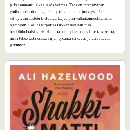
ja kansannousu alkaa saada voimaa. Teos on intensiivinen
yhdistelmä toimintaa, jännitystä ja tunteita, jossa yksilön
selviytymistaistelu kietoutuu laajempiin vallankumouksellisiin
teemoihin. Collins kirjoittaa tarkkanäköisesti niin
henkilökohtaisista ristiriidoista kuin yhteiskunnallisesta sorrosta,
mikä tekee tästä osasta sarjan sydäntä särkevän ja vaikuttavan
jatkumon.