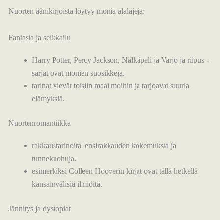
Nuorten äänikirjoista löytyy monia alalajeja:
Fantasia ja seikkailu
Harry Potter, Percy Jackson, Nälkäpeli ja Varjo ja riipus -
sarjat ovat monien suosikkeja.
tarinat vievät toisiin maailmoihin ja tarjoavat suuria
elämyksiä.
Nuortenromantiikka
rakkaustarinoita, ensirakkauden kokemuksia ja
tunnekuohuja.
esimerkiksi Colleen Hooverin kirjat ovat tällä hetkellä
kansainvälisiä ilmiöitä.
Jännitys ja dystopiat