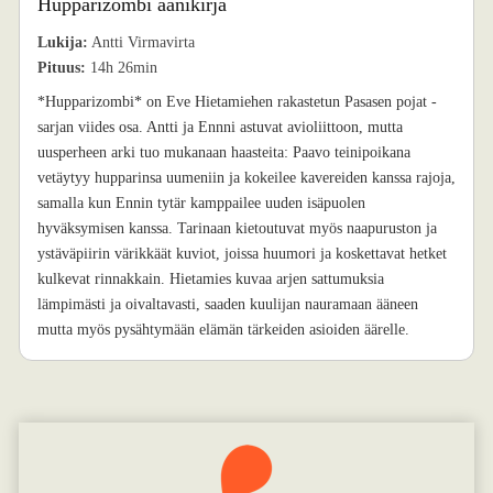
Hupparizombi äänikirja
Lukija:
Antti Virmavirta
Pituus:
14h 26min
*Hupparizombi* on Eve Hietamiehen rakastetun Pasasen pojat -
sarjan viides osa. Antti ja Ennni astuvat avioliittoon, mutta
uusperheen arki tuo mukanaan haasteita: Paavo teinipoikana
vetäytyy hupparinsa uumeniin ja kokeilee kavereiden kanssa rajoja,
samalla kun Ennin tytär kamppailee uuden isäpuolen
hyväksymisen kanssa. Tarinaan kietoutuvat myös naapuruston ja
ystäväpiirin värikkäät kuviot, joissa huumori ja koskettavat hetket
kulkevat rinnakkain. Hietamies kuvaa arjen sattumuksia
lämpimästi ja oivaltavasti, saaden kuulijan nauramaan ääneen
mutta myös pysähtymään elämän tärkeiden asioiden äärelle.