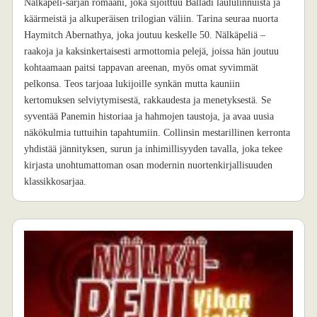
Nälkäpeli-sarjan romaani, joka sijoittuu Balladi laululinnuista ja
käärmeistä ja alkuperäisen trilogian väliin. Tarina seuraa nuorta
Haymitch Abernathya, joka joutuu keskelle 50. Nälkäpeliä –
raakoja ja kaksinkertaisesti armottomia pelejä, joissa hän joutuu
kohtaamaan paitsi tappavan areenan, myös omat syvimmät
pelkonsa. Teos tarjoaa lukijoille synkän mutta kauniin
kertomuksen selviytymisestä, rakkaudesta ja menetyksestä. Se
syventää Panemin historiaa ja hahmojen taustoja, ja avaa uusia
näkökulmia tuttuihin tapahtumiin. Collinsin mestarillinen kerronta
yhdistää jännityksen, surun ja inhimillisyyden tavalla, joka tekee
kirjasta unohtumattoman osan modernin nuortenkirjallisuuden
klassikkosarjaa.