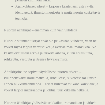
perheen kuunneltavaksi.
Ajankohtaiset aiheet – kirjoissa käsitellään ystävyyttä,
identiteettiä, ilmastonmuutosta ja muita nuoria koskettavia
teemoja.
Nuorten äänikirjat – enemmän kuin vain viihdettä
Nuorille suunnatut kirjat eivät ole pelkästään viihdettä, vaan ne
voivat myös tarjota vertaistukea ja avartaa maailmankuvaa. Ne
käsittelevät usein arkoja ja tärkeitä aiheita, kuten erilaisuutta,
rohkeutta, vastuuta ja itsensä hyväksymistä.
Äänikirjoina ne sopivat täydellisesti nuoren arkeen –
kuunneltavaksi koulumatkalla, urheillessa, siivotessa tai iltaisin
ennen nukkumaanmenoa. Tarinat kulkevat mukana kaikkialle ja
voivat tarjota inspiraatiota ja lohtua juuri oikealla hetkellä.
Nuorten äänikirjat yhdistävät seikkailun, romantiikan ja tärkeät