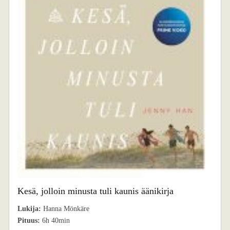
Kesä, jolloin minusta tuli kaunis äänikirja
Lukija:
Hanna Mönkäre
Pituus:
6h 40min