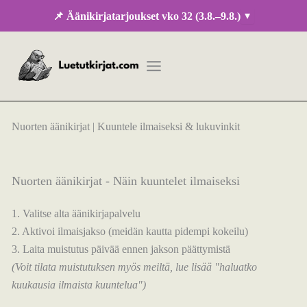
Siirry
▾
📌 Äänikirjatarjoukset vko 32 (3.8.–9.8.)
sisältöön
Nuorten äänikirjat | Kuuntele ilmaiseksi & lukuvinkit
Nuorten äänikirjat - Näin kuuntelet ilmaiseksi
1. Valitse alta äänikirjapalvelu
2. Aktivoi ilmaisjakso (meidän kautta pidempi kokeilu)
3. Laita muistutus päivää ennen jakson päättymistä
(Voit tilata muistutuksen myös meiltä, lue lisää "haluatko
kuukausia ilmaista kuuntelua")