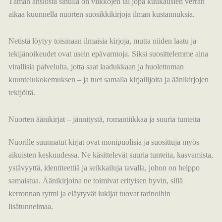
Tämän ansiosta sinulla on viikkojen tai jopa kuukausien verran
aikaa kuunnella nuorten suosikkikirjoja ilman kustannuksia.
Netistä löytyy toisinaan ilmaisia kirjoja, mutta niiden laatu ja
tekijänoikeudet ovat usein epävarmoja. Siksi suosittelemme aina
virallisia palveluita, jotta saat laadukkaan ja huolettoman
kuuntelukokemuksen – ja tuet samalla kirjailijoita ja äänikirjojen
tekijöitä.
Nuorten äänikirjat – jännitystä, romantiikkaa ja suuria tunteita
Nuorille suunnatut kirjat ovat monipuolisia ja suosittuja myös
aikuisten keskuudessa. Ne käsittelevät suuria tunteita, kasvamista,
ystävyyttä, identiteettiä ja seikkailuja tavalla, johon on helppo
samaistua. Äänikirjoina ne toimivat erityisen hyvin, sillä
kerronnan rytmi ja eläytyvät lukijat tuovat tarinoihin
lisätunnelmaa.