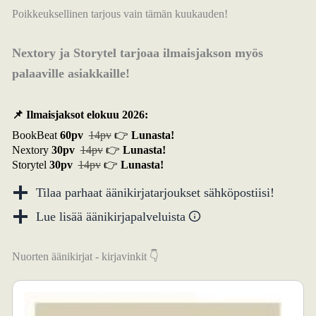
Poikkeuksellinen tarjous vain tämän kuukauden!
Nextory ja Storytel tarjoaa ilmaisjakson myös
palaaville asiakkaille!
📌 Ilmaisjaksot elokuu 2026:
BookBeat
60pv
14pv
👉
Lunasta!
Nextory
30pv
14pv
👉
Lunasta!
Storytel
30pv
14pv
👉
Lunasta!
Tilaa parhaat äänikirjatarjoukset sähköpostiisi!
Lue lisää äänikirjapalveluista
Nuorten äänikirjat - kirjavinkit 👇