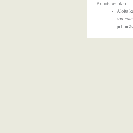
Kuunteluvinkki
Aloita k
satumaa
pehmeäst