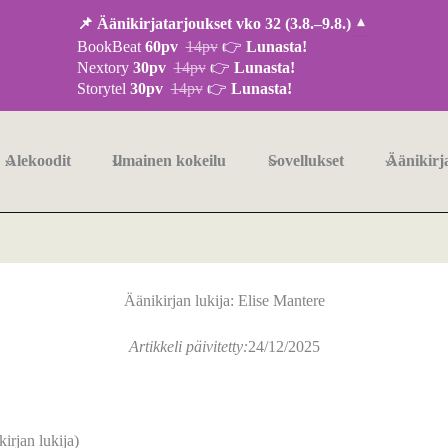
📌 Äänikirjatarjoukset vko 32 (3.8.–9.8.)
▾
BookBeat
60pv
14pv
👉
Lunasta!
Nextory
30pv
14pv
👉
Lunasta!
Storytel
30pv
14pv
👉
Lunasta!
Alekoodit
Ilmainen kokeilu
Sovellukset
Äänikirj
Äänikirjan lukija: Elise Mantere
Artikkeli päivitetty:
24/12/2025
irjan lukija)