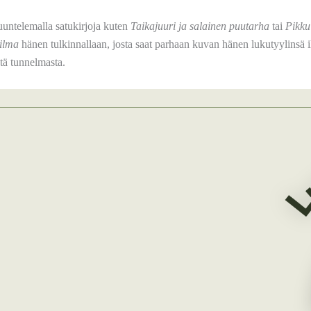
uuntelemalla satukirjoja kuten
Taikajuuri ja salainen puutarha
tai
Pikku
ilma
hänen tulkinnallaan, josta saat parhaan kuvan hänen lukutyylinsä 
ä tunnelmasta.