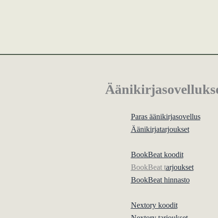
Äänikirjasovelluks
Paras äänikirjasovellus
Äänikirjatarjoukset
BookBeat koodit
BookBeat t
arjoukset
BookBeat hinnasto
Nextory koodit
Nextory tarjoukset