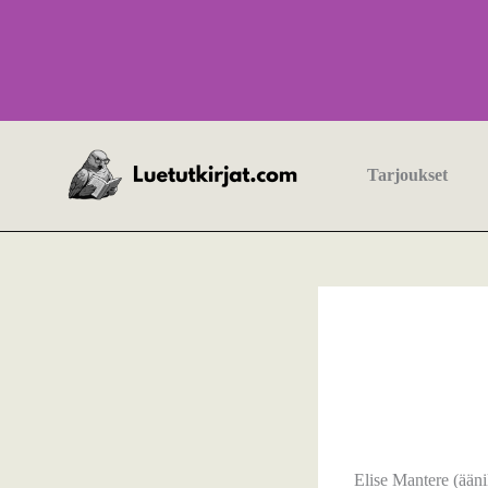
Siirry
sisältöön
Tarjoukset
Elise Mantere (äänik