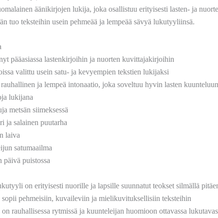
malainen äänikirjojen lukija, joka osallistuu erityisesti lasten- ja nuort
än tuo teksteihin usein pehmeää ja lempeää sävyä lukutyyliinsä.
a
yt pääasiassa lastenkirjoihin ja nuorten kuvittajakirjoihin
issa valittu usein satu- ja kevyempien tekstien lukijaksi
rauhallinen ja lempeä intonaatio, joka soveltuu hyvin lasten kuunteluu
oja lukijana
uja metsän siimeksessä
ri ja salainen puutarha
 laiva
ijun satumaailma
 päivä puistossa
utyyli on erityisesti nuorille ja lapsille suunnatut teokset silmällä pitäe
sopii pehmeisiin, kuvaileviin ja mielikuvituksellisiin teksteihin
on rauhallisessa rytmissä ja kuunteleijan huomioon ottavassa lukutava