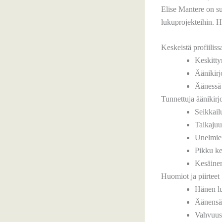
Elise Mantere on suo
lukuprojekteihin. H
Keskeistä profiiliss
Keskittyn
Äänikirjo
Äänessä 
Tunnettuja äänikirj
Seikkail
Taikajuu
Unelmien
Pikku ke
Kesäinen
Huomiot ja piirteet
Hänen luk
Äänensä 
Vahvuus 