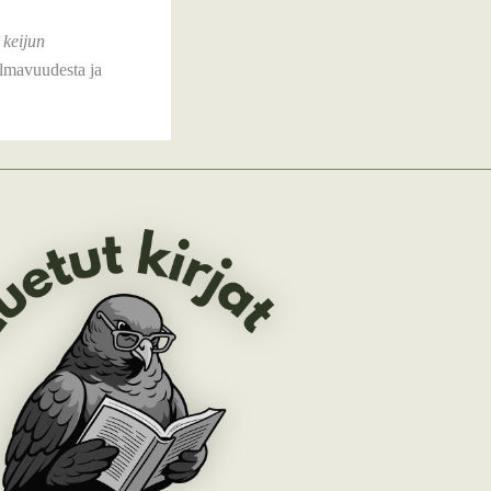
 keijun
ilmavuudesta ja