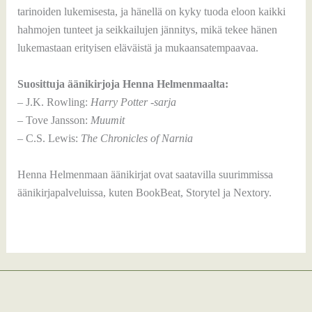
tarinoiden lukemisesta, ja hänellä on kyky tuoda eloon kaikki
hahmojen tunteet ja seikkailujen jännitys, mikä tekee hänen
lukemastaan erityisen eläväistä ja mukaansatempaavaa.
Suosittuja äänikirjoja Henna Helmenmaalta:
– J.K. Rowling:
Harry Potter -sarja
– Tove Jansson:
Muumit
– C.S. Lewis:
The Chronicles of Narnia
Henna Helmenmaan äänikirjat ovat saatavilla suurimmissa
äänikirjapalveluissa, kuten BookBeat, Storytel ja Nextory.