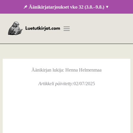
Siirry
▾
📌 Äänikirjatarjoukset vko 32 (3.8.–9.8.)
sisältöön
Äänikirjan lukija: Henna Helmenmaa
Artikkeli päivitetty:
02/07/2025