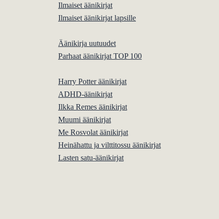
Ilmaiset äänikirjat
Ilmaiset äänikirjat lapsille
Äänikirja uutuudet
Parhaat äänikirjat TOP 100
Harry Potter äänikirjat
ADHD-äänikirjat
Ilkka Remes äänikirjat
Muumi äänikirjat
Me Rosvolat äänikirjat
Heinähattu ja vilttitossu äänikirjat
Lasten satu-äänikirjat