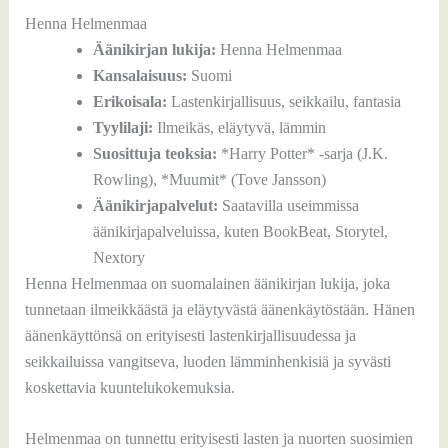
Henna Helmenmaa
Äänikirjan lukija:
Henna Helmenmaa
Kansalaisuus:
Suomi
Erikoisala:
Lastenkirjallisuus, seikkailu, fantasia
Tyylilaji:
Ilmeikäs, eläytyvä, lämmin
Suosittuja teoksia:
*Harry Potter* -sarja (J.K.
Rowling), *Muumit* (Tove Jansson)
Äänikirjapalvelut:
Saatavilla useimmissa
äänikirjapalveluissa, kuten BookBeat, Storytel,
Nextory
Henna Helmenmaa on suomalainen äänikirjan lukija, joka
tunnetaan ilmeikkäästä ja eläytyvästä äänenkäytöstään. Hänen
äänenkäyttönsä on erityisesti lastenkirjallisuudessa ja
seikkailuissa vangitseva, luoden lämminhenkisiä ja syvästi
koskettavia kuuntelukokemuksia.
Helmenmaa on tunnettu erityisesti lasten ja nuorten suosimien