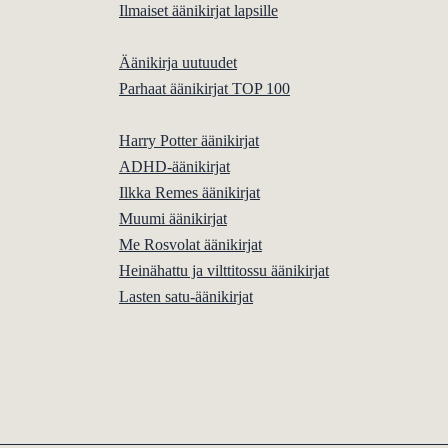
Ilmaiset äänikirjat lapsille
Äänikirja uutuudet
Parhaat äänikirjat TOP 100
Harry Potter äänikirjat
ADHD-äänikirjat
Ilkka Remes äänikirjat
Muumi äänikirjat
Me Rosvolat äänikirjat
Heinähattu ja vilttitossu äänikirjat
Lasten satu-äänikirjat