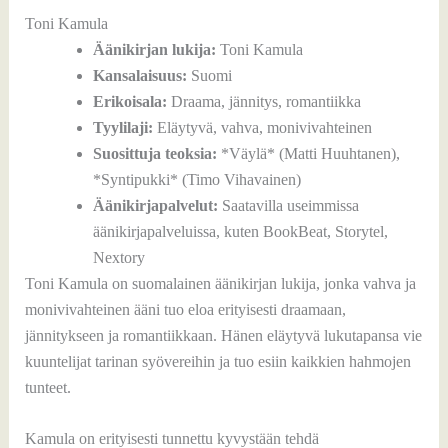
Toni Kamula
Äänikirjan lukija:
Toni Kamula
Kansalaisuus:
Suomi
Erikoisala:
Draama, jännitys, romantiikka
Tyylilaji:
Eläytyvä, vahva, monivivahteinen
Suosittuja teoksia:
*Väylä* (Matti Huuhtanen),
*Syntipukki* (Timo Vihavainen)
Äänikirjapalvelut:
Saatavilla useimmissa
äänikirjapalveluissa, kuten BookBeat, Storytel,
Nextory
Toni Kamula on suomalainen äänikirjan lukija, jonka vahva ja
monivivahteinen ääni tuo eloa erityisesti draamaan,
jännitykseen ja romantiikkaan. Hänen eläytyvä lukutapansa vie
kuuntelijat tarinan syövereihin ja tuo esiin kaikkien hahmojen
tunteet.
Kamula on erityisesti tunnettu kyvystään tehdä