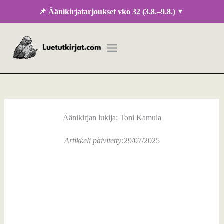
Siirry
▾
📌 Äänikirjatarjoukset vko 32 (3.8.–9.8.)
sisältöön
Äänikirjan lukija: Toni Kamula
Artikkeli päivitetty:
29/07/2025