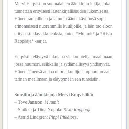
Mervi Enqvist on suomalainen äänikirjan lukija, joka
tunnetaan erityisesti lastenkirjallisuuden lukemisesta.
Hänen rauhallinen ja lämmin äänenkäyttönsä sopii
erinomaisesti nuoremmille kuulijoille, ja hän tuo eloon
erityisesti klassikkoteoksia, kuten *Muumit* ja *Risto
Räppääjä* -sarjat.
Enqvistin eläytyvä lukutapa vie kuuntelijat maailmaan,
jossa huumori, seikkailu ja sydämellisyys yhdistyvät.
Hänen äänensä auttaa nuoria kuulijoita uppoutumaan
tarinan maailmaan ja eläytymään sen tunteisiin.
Suosittuja äänikirjoja Mervi Enqvistiltä:
– Tove Jansson:
Muumit
– Sinikka ja Tiina Nopola:
Risto Räppääjä
– Astrid Lindgren:
Pippi Pitkätossu