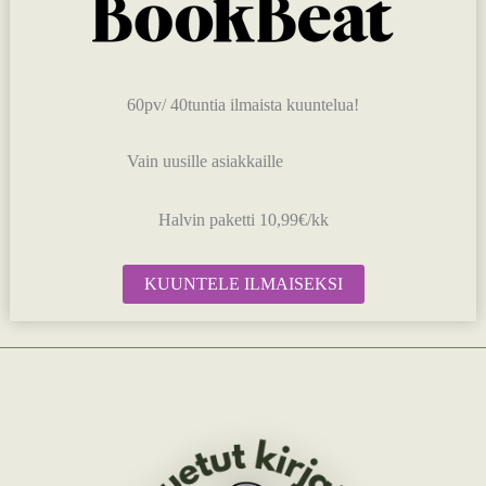
60pv/ 40tuntia ilmaista kuuntelua!
Vain uusille asiakkaille
Halvin paketti 10,99€/kk
KUUNTELE ILMAISEKSI