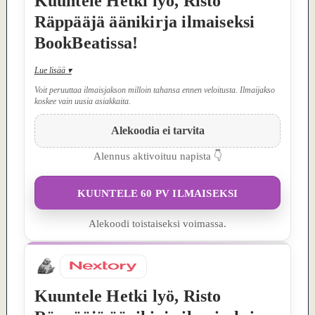
Kuuntele Hetki lyö, Risto
Räppääjä äänikirja ilmaiseksi
BookBeatissa!
Lue lisää
▾
Voit peruuttaa ilmaisjakson milloin tahansa ennen veloitusta. Ilmaijakso
koskee vain uusia asiakkaita.
Alekoodia ei tarvita
Alennus aktivoituu napista 👇
KUUNTELE 60 PV ILMAISEKSI
Alekoodi toistaiseksi voimassa.
Kuuntele Hetki lyö, Risto