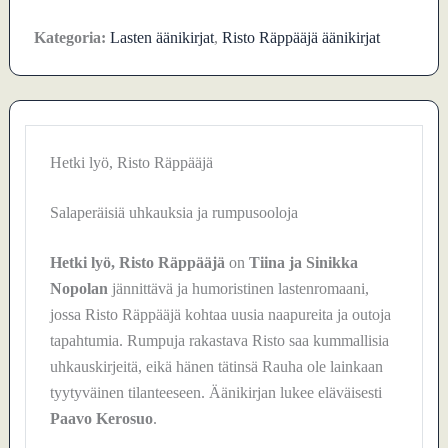
Kategoria:
Lasten äänikirjat
,
Risto Räppääjä äänikirjat
Hetki lyö, Risto Räppääjä
Salaperäisiä uhkauksia ja rumpusooloja
Hetki lyö, Risto Räppääjä
on
Tiina ja Sinikka
Nopolan
jännittävä ja humoristinen lastenromaani,
jossa Risto Räppääjä kohtaa uusia naapureita ja outoja
tapahtumia. Rumpuja rakastava Risto saa kummallisia
uhkauskirjeitä, eikä hänen tätinsä Rauha ole lainkaan
tyytyväinen tilanteeseen. Äänikirjan lukee eläväisesti
Paavo Kerosuo
.