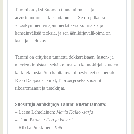
Tammi on yksi Suomen tunnetuimmista ja
arvostetuimmista kustantamoista. Se on julkaissut
vuosikymmenten ajan merkittäviä kotimaisia ja
kansainvälisiä teoksia, ja sen äänikirjavalikoima on
laaja ja laadukas.
Tammi on erityisen tunnettu dekkareistaan, lasten- ja
nuortenkirjoistaan sekä kotimaisen kaunokirjallisuuden
kärkitekijöistä. Sen kautta ovat ilmestyneet esimerkiksi
Risto Räppääjä -kirjat, Ella-sarja sekä suositut
rikosromaanit ja tietokirjat.
Suosittuja äänikirjoja Tammi-kustantamolta:
– Leena Lehtolainen:
Maria Kallio -sarja
– Timo Parvela:
Ella ja kaverit
– Riikka Pulkkinen:
Totta