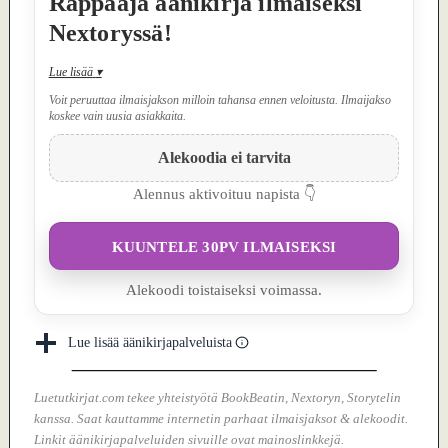
Räppääjä äänikirja ilmaiseksi
Nextoryssä!
Lue lisää
▾
Voit peruuttaa ilmaisjakson milloin tahansa ennen veloitusta. Ilmaijakso
koskee vain uusia asiakkaita.
Alekoodia ei tarvita
Alennus aktivoituu napista 👇
KUUNTELE 30PV ILMAISEKSI
Alekoodi toistaiseksi voimassa.
Lue lisää äänikirjapalveluista
Luetutkirjat.com tekee yhteistyötä BookBeatin, Nextoryn, Storytelin
kanssa. Saat kauttamme internetin parhaat ilmaisjaksot & alekoodit.
Linkit äänikirjapalveluiden sivuille ovat mainoslinkkejä.