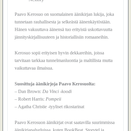
Paavo Kerosuo on suomalainen äänikirjan lukija, joka
tunnetaan rauhallisesta ja selkeästä äänenkäytöstään.
Hänen vakuuttava äänensä tuo erityistä uskottavuutta
jännityskirjallisuuteen ja historiallisiin romaaneihin.
Kerosuo sopii erityisen hyvin dekkareihin, joissa
tarvitaan tarkkaa tunnelmanluontia ja maltillista mutta
vaikuttavaa ilmaisua.
Suosittuja äänikirjoja Paavo Kerosuolta:
– Dan Brown:
Da Vinci -koodi
– Robert Harris:
Pompeii
– Agatha Christie -tyyliset rikostarinat
Paavo Kerosuon äänikirjat ovat saatavilla suurimmissa
äänikirjapalveluissa, kuten BookBeat, Storytel ja