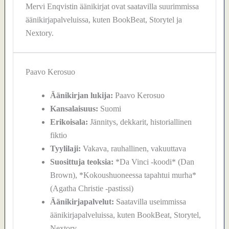
Mervi Enqvistin äänikirjat ovat saatavilla suurimmissa
äänikirjapalveluissa, kuten BookBeat, Storytel ja
Nextory.
Paavo Kerosuo
Äänikirjan lukija:
Paavo Kerosuo
Kansalaisuus:
Suomi
Erikoisala:
Jännitys, dekkarit, historiallinen
fiktio
Tyylilaji:
Vakava, rauhallinen, vakuuttava
Suosittuja teoksia:
*Da Vinci -koodi* (Dan
Brown), *Kokoushuoneessa tapahtui murha*
(Agatha Christie -pastissi)
Äänikirjapalvelut:
Saatavilla useimmissa
äänikirjapalveluissa, kuten BookBeat, Storytel,
Nextory