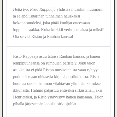
Hetki lyö, Risto Räppääjä
yhdistää musiikin, huumorin
ja salapoliisitarinan tunnelman hauskaksi
kokonaisuudeksi, joka pitää kuulijat otteessaan
loppuun saakka. Kuka kurkkii verhojen takaa ja miksi?
Ota selvää Riston ja Rauhan kanssa!
Risto Räppääjä asuu tätinsä Rauhan kanssa, ja hänen
lempipuuhaansa on rumpujen päristely. Joku talon
asukkaista ei pidä Riston musisoinnista vaan ryhtyy
pudottelemaan uhkaavia kirjeitä postiluukusta. Risto
huomaa oudon hahmon vilahtavan ylimmän kerroksen
ikkunasta. Hahmo paljastuu entiseksi sirkustaiteilijaksi
Henrietaksi, ja Risto ystävystyy hänen kanssaan. Talon
pihalla järjestetään lopuksi sirkusjuhlat.