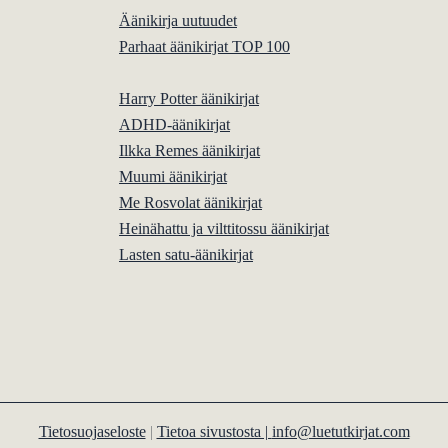
Äänikirja uutuudet
Parhaat äänikirjat TOP 100
Harry Potter äänikirjat
ADHD-äänikirjat
Ilkka Remes äänikirjat
Muumi äänikirjat
Me Rosvolat äänikirjat
Heinähattu ja vilttitossu äänikirjat
Lasten satu-äänikirjat
Tietosuojaseloste
|
Tietoa sivustosta |
info@luetutkirjat.com