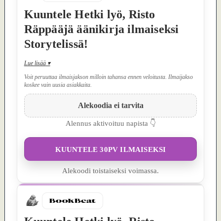
Kuuntele Hetki lyö, Risto
Räppääjä äänikirja ilmaiseksi
Storytelissä!
Lue lisää
▾
Voit peruuttaa ilmaisjakson milloin tahansa ennen veloitusta. Ilmaijakso
koskee vain uusia asiakkaita.
Alekoodia ei tarvita
Alennus aktivoituu napista 👇
KUUNTELE 30PV ILMAISEKSI
Alekoodi toistaiseksi voimassa.