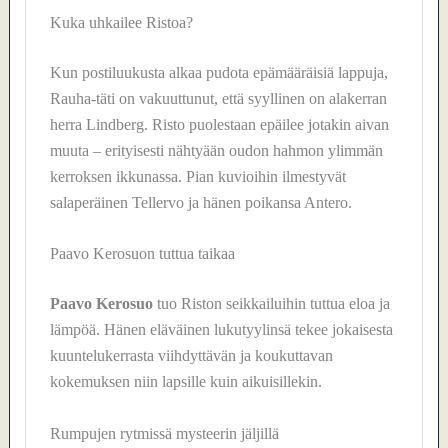
Kuka uhkailee Ristoa?
Kun postiluukusta alkaa pudota epämääräisiä lappuja,
Rauha-täti on vakuuttunut, että syyllinen on alakerran
herra Lindberg. Risto puolestaan epäilee jotakin aivan
muuta – erityisesti nähtyään oudon hahmon ylimmän
kerroksen ikkunassa. Pian kuvioihin ilmestyvät
salaperäinen Tellervo ja hänen poikansa Antero.
Paavo Kerosuon tuttua taikaa
Paavo Kerosuo
tuo Riston seikkailuihin tuttua eloa ja
lämpöä. Hänen eläväinen lukutyylinsä tekee jokaisesta
kuuntelukerrasta viihdyttävän ja koukuttavan
kokemuksen niin lapsille kuin aikuisillekin.
Rumpujen rytmissä mysteerin jäljillä