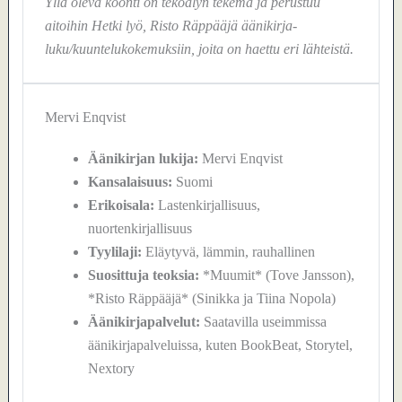
Yllä oleva koonti on tekoälyn tekemä ja perustuu
aitoihin Hetki lyö, Risto Räppääjä äänikirja-
luku/kuuntelukokemuksiin, joita on haettu eri lähteistä.
Mervi Enqvist
Äänikirjan lukija:
Mervi Enqvist
Kansalaisuus:
Suomi
Erikoisala:
Lastenkirjallisuus,
nuortenkirjallisuus
Tyylilaji:
Eläytyvä, lämmin, rauhallinen
Suosittuja teoksia:
*Muumit* (Tove Jansson),
*Risto Räppääjä* (Sinikka ja Tiina Nopola)
Äänikirjapalvelut:
Saatavilla useimmissa
äänikirjapalveluissa, kuten BookBeat, Storytel,
Nextory