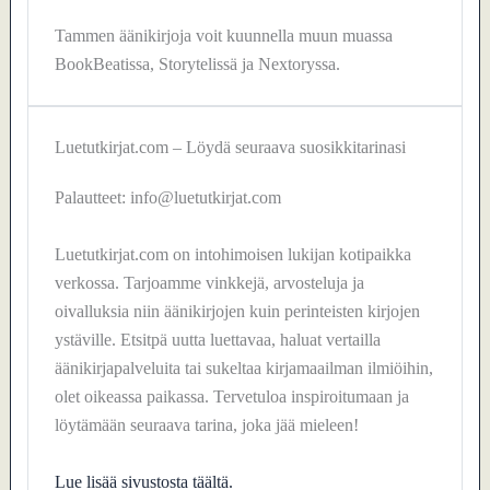
Tammen äänikirjoja voit kuunnella muun muassa
BookBeatissa, Storytelissä ja Nextoryssa.
Luetutkirjat.com – Löydä seuraava suosikkitarinasi
Palautteet: info@luetutkirjat.com
Luetutkirjat.com on intohimoisen lukijan kotipaikka
verkossa. Tarjoamme vinkkejä, arvosteluja ja
oivalluksia niin äänikirjojen kuin perinteisten kirjojen
ystäville. Etsitpä uutta luettavaa, haluat vertailla
äänikirjapalveluita tai sukeltaa kirjamaailman ilmiöihin,
olet oikeassa paikassa. Tervetuloa inspiroitumaan ja
löytämään seuraava tarina, joka jää mieleen!
Lue lisää sivustosta täältä.