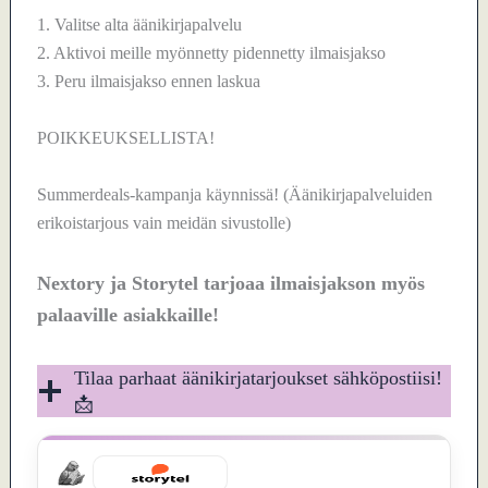
1. Valitse alta äänikirjapalvelu
2. Aktivoi meille myönnetty pidennetty ilmaisjakso
3. Peru ilmaisjakso ennen laskua
POIKKEUKSELLISTA!
Summerdeals-kampanja käynnissä! (Äänikirjapalveluiden
erikoistarjous vain meidän sivustolle)
Nextory ja Storytel tarjoaa ilmaisjakson myös
palaaville asiakkaille!
Tilaa parhaat äänikirjatarjoukset sähköpostiisi!
📩