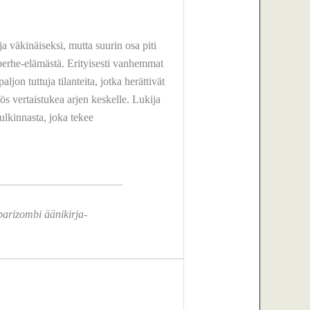
ja väkinäiseksi, mutta suurin osa piti
perhe-elämästä. Erityisesti vanhemmat
ljon tuttuja tilanteita, jotka herättivät
yös vertaistukea arjen keskelle. Lukija
tulkinnasta, joka tekee
parizombi äänikirja-