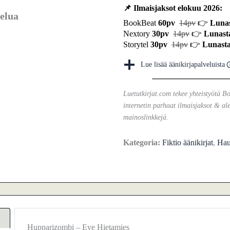
📌 Ilmaisjaksot elokuu 2026:
elua
BookBeat
60pv
14pv
👉
Lunas
Nextory
30pv
14pv
👉
Lunast
Storytel
30pv
14pv
👉
Lunasta
Lue lisää äänikirjapalveluista
Luetutkirjat.com tekee yhteistyötä B
internetin parhaat ilmaisjaksot & ale
mainoslinkkejä.
Kategoria:
Fiktio äänikirjat
,
Hau
Hupparizombi – Eve Hietamies