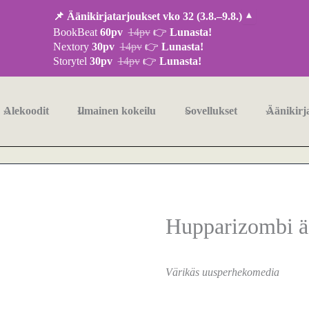
📌 Äänikirjatarjoukset vko 32 (3.8.–9.8.)
▾
BookBeat
60pv
14pv
👉
Lunasta!
Nextory
30pv
14pv
👉
Lunasta!
Storytel
30pv
14pv
👉
Lunasta!
Alekoodit
Ilmainen kokeilu
Sovellukset
Äänikirj
Hupparizombi ää
Värikäs uusperhekomedia