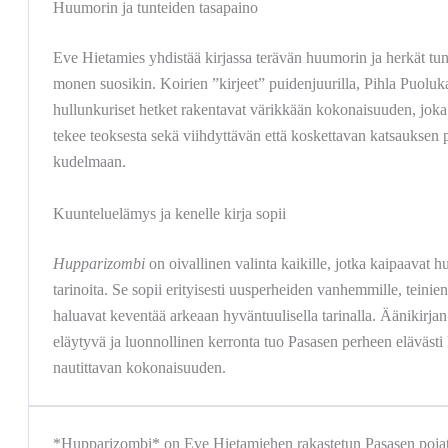
Huumorin ja tunteiden tasapaino
Eve Hietamies yhdistää kirjassa terävän huumorin ja herkät tunte
monen suosikin. Koirien ”kirjeet” puidenjuurilla, Pihla Puolu
hullunkuriset hetket rakentavat värikkään kokonaisuuden, joka 
tekee teoksesta sekä viihdyttävän että koskettavan katsaukse
kudelmaan.
Kuunteluelämys ja kenelle kirja sopii
Hupparizombi
on oivallinen valinta kaikille, jotka kaipaavat h
tarinoita. Se sopii erityisesti uusperheiden vanhemmille, teinien 
haluavat keventää arkeaan hyväntuulisella tarinalla. Äänikirjan
eläytyvä ja luonnollinen kerronta tuo Pasasen perheen elävästi 
nautittavan kokonaisuuden.
*Hupparizombi* on Eve Hietamiehen rakastetun Pasasen pojat -