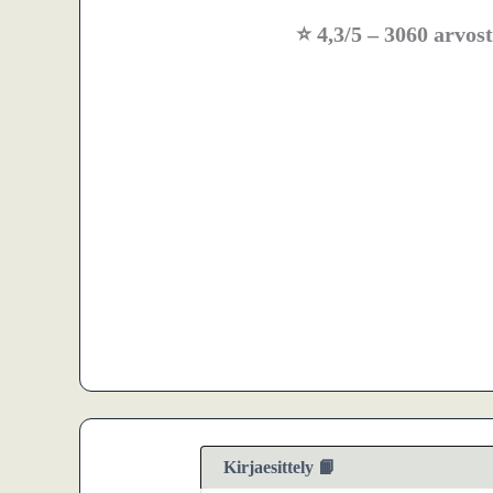
⭐
4,3/5
– 3060 arvost
Kirjaesittely 📙