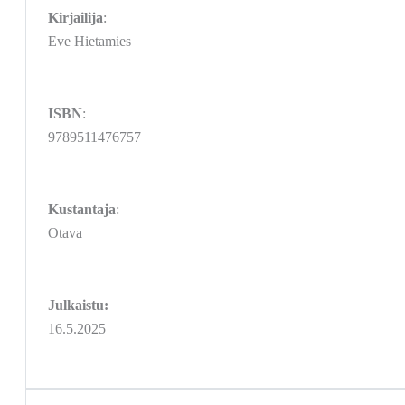
Kirjailija
:
Eve Hietamies
ISBN
:
9789511476757
Kustantaja
:
Otava
Julkaistu:
16.5.2025