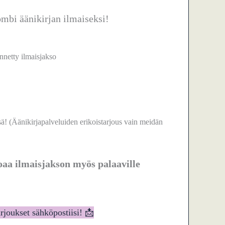
mbi äänikirjan ilmaiseksi!
nnetty ilmaisjakso
 (Äänikirjapalveluiden erikoistarjous vain meidän
joaa ilmaisjakson myös palaaville
arjoukset sähköpostiisi! 📩