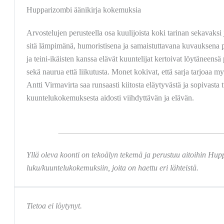
Hupparizombi äänikirja kokemuksia
Arvostelujen perusteella osa kuulijoista koki tarinan sekavaksi 
sitä lämpimänä, humoristisena ja samaistuttavana kuvauksena 
ja teini-ikäisten kanssa elävät kuuntelijat kertoivat löytäneensä pa
sekä naurua että liikutusta. Monet kokivat, että sarja tarjoaa m
Antti Virmavirta saa runsaasti kiitosta eläytyvästä ja sopivasta 
kuuntelukokemuksesta aidosti viihdyttävän ja elävän.
Yllä oleva koonti on tekoälyn tekemä ja perustuu aitoihin Hup
luku/kuuntelukokemuksiin, joita on haettu eri lähteistä.
Tietoa ei löytynyt.