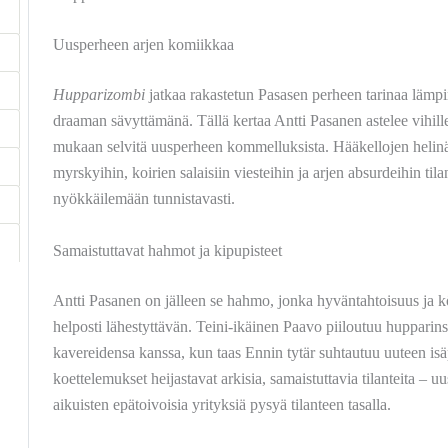
Uusperheen arjen komiikkaa
Hupparizombi
jatkaa rakastetun Pasasen perheen tarinaa läm
draaman sävyttämänä. Tällä kertaa Antti Pasanen astelee vihill
mukaan selvitä uusperheen kommelluksista. Hääkellojen helinä
myrskyihin, koirien salaisiin viesteihin ja arjen absurdeihin til
nyökkäilemään tunnistavasti.
Samaistuttavat hahmot ja kipupisteet
Antti Pasanen on jälleen se hahmo, jonka hyväntahtoisuus ja 
helposti lähestyttävän. Teini-ikäinen Paavo piiloutuu hupparins
kavereidensa kanssa, kun taas Ennin tytär suhtautuu uuteen is
koettelemukset heijastavat arkisia, samaistuttavia tilanteita – uu
aikuisten epätoivoisia yrityksiä pysyä tilanteen tasalla.