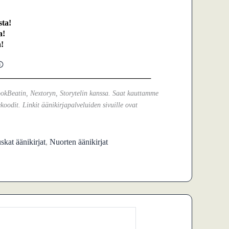
ta!
a!
!
ookBeatin, Nextoryn, Storytelin kanssa. Saat kauttamme
koodit. Linkit äänikirjapalveluiden sivuille ovat
skat äänikirjat
,
Nuorten äänikirjat