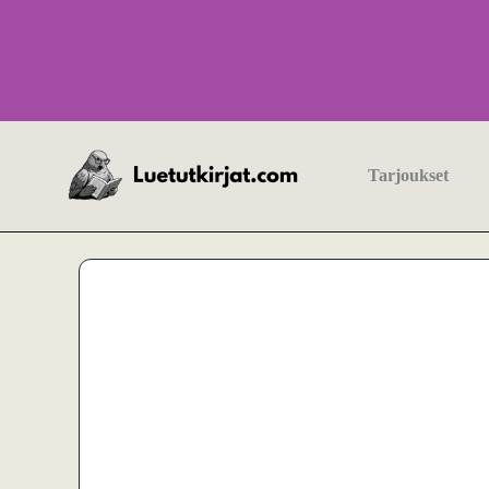
Siirry
sisältöön
Tarjoukset