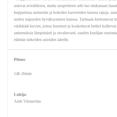
astuvat avioliittoon, mutta uusperheen arki tuo mukanaan haast
hupparinsa uumeniin ja kokeilee kavereiden kanssa rajoja, sam
uuden isäpuolen hyväksymisen kanssa. Tarinaan kietoutuvat my
värikkäät kuviot, joissa huumori ja koskettavat hetket kulkeva
sattumuksia lämpimästi ja oivaltavasti, saaden kuulijan nau
elämän tärkeiden asioiden äärelle.
Pituus
:
14h 26min
Lukija
:
Antti Virmavirta