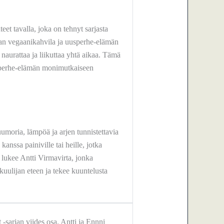
et tavalla, joka on tehnyt sarjasta
kan vegaanikahvila ja uusperhe-elämän
naurattaa ja liikuttaa yhtä aikaa. Tämä
n perhe-elämän monimutkaiseen
uumoria, lämpöä ja arjen tunnistettavia
kanssa painiville tai heille, jotka
 lukee Antti Virmavirta, jonka
kuulijan eteen ja tekee kuuntelusta
sarjan viides osa. Antti ja Ennni