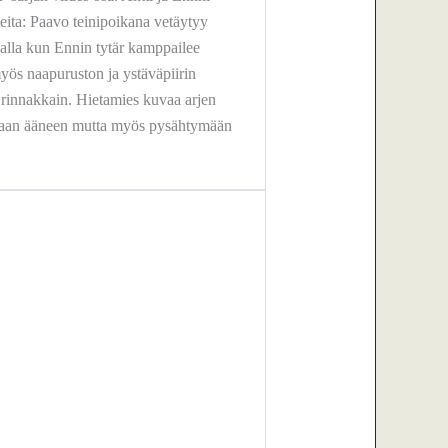
eita: Paavo teinipoikana vetäytyy
alla kun Ennin tytär kamppailee
ös naapuruston ja ystäväpiirin
t rinnakkain. Hietamies kuvaa arjen
ramaan ääneen mutta myös pysähtymään