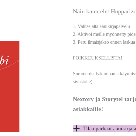
Näin kuuntelet Hupparizo
1. Valitse alta äänikirjapalvelu
2. Aktivoi meille myönnetty pide
3. Peru ilmaisjakso ennen laskua
POIKKEUKSELLISTA!
Summerdeals-kampanja käynnissä!
sivustolle)
Nextory ja Storytel tar
asiakkaille!
Tilaa parhaat äänikirjat