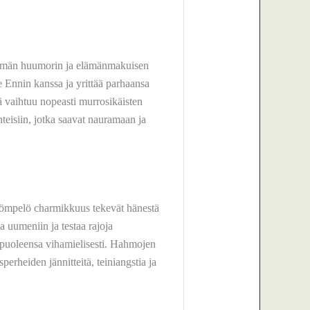
pimän huumorin ja elämänmakuisen
e Ennin kanssa ja yrittää parhaansa
 vaihtuu nopeasti murrosikäisten
anteisiin, jotka saavat nauramaan ja
kömpelö charmikkuus tekevät hänestä
a uumeniin ja testaa rajoja
äpuoleensa vihamielisesti. Hahmojen
sperheiden jännitteitä, teiniangstia ja