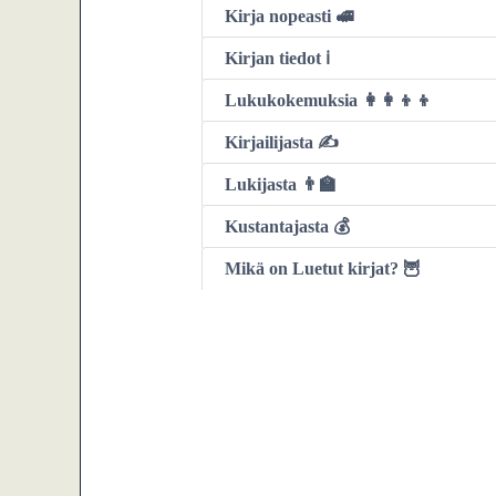
Kirja nopeasti 🚅
Kirjan tiedot ℹ️
Lukukokemuksia 👩‍👩‍👦‍👦
Kirjailijasta ✍️
Lukijasta 👨‍🏫
Kustantajasta 💰
Mikä on Luetut kirjat? 🦉