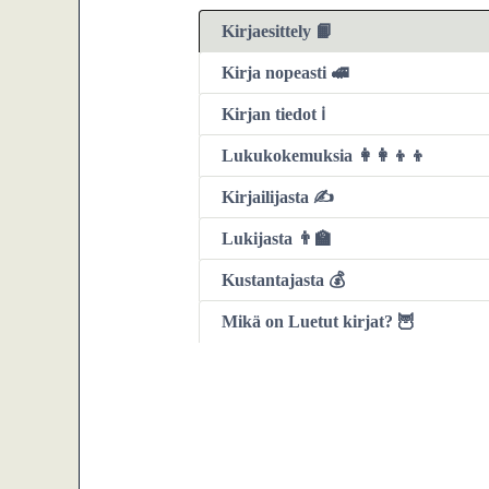
Kirjaesittely 📙
Kirja nopeasti 🚅
Kirjan tiedot ℹ️
Lukukokemuksia 👩‍👩‍👦‍👦
Kirjailijasta ✍️
Lukijasta 👨‍🏫
Kustantajasta 💰
Mikä on Luetut kirjat? 🦉