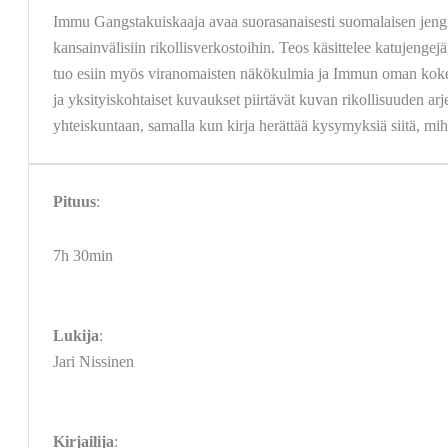
Immu Gangstakuiskaaja avaa suorasanaisesti suomalaisen jengie
kansainvälisiin rikollisverkostoihin. Teos käsittelee katujenge
tuo esiin myös viranomaisten näkökulmia ja Immun oman koke
ja yksityiskohtaiset kuvaukset piirtävät kuvan rikollisuuden arj
yhteiskuntaan, samalla kun kirja herättää kysymyksiä siitä, m
Pituus
:
7h 30min
Lukija
:
Jari Nissinen
Kirjailija
: