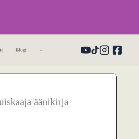
at
Blogi
skaaja äänikirja