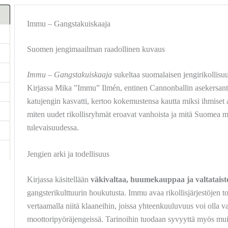
Immu – Gangstakuiskaaja
Suomen jengimaailman raadollinen kuvaus
Immu – Gangstakuiskaaja
sukeltaa suomalaisen jengirikollisuu
Kirjassa Mika ”Immu” Ilmén, entinen Cannonballin asekersantt
katujengin kasvatti, kertoo kokemustensa kautta miksi ihmiset 
miten uudet rikollisryhmät eroavat vanhoista ja mitä Suomea ma
tulevaisuudessa.
Jengien arki ja todellisuus
Kirjassa käsitellään
väkivaltaa, huumekauppaa ja valtataiste
gangsterikulttuurin houkutusta. Immu avaa rikollisjärjestöjen t
vertaamalla niitä klaaneihin, joissa yhteenkuuluvuus voi olla
moottoripyöräjengeissä. Tarinoihin tuodaan syvyyttä myös mu