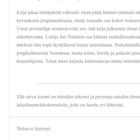
Kirja jakaa mielipiteitä vahvasti: moni pitää Immun tarinoita mi
kuvauksina jengimaailmasta, mutta toisaalta osa kokee teoksen 
Useat arvostelijat nostavat esiin sen, että kirja julkaistiin ilm
uskottavuutta. Lukija Jari Nissinen saa kiitosta rauhallisuudes
mielestä hän sopii täydellisesti kirjan tunnelmaan. Parhaimmill
jengikulttuurista Suomessa, mutta toisto, lesoilu ja paikoin pun
kuuntelijoista. Tämä tekee kirjasta kiinnostavan mutta ristirii
Yllä oleva koonti on tekoälyn tekemä ja perustuu aitoihin Im
luku/kuuntelukokemuksiin, joita on haettu eri lähteistä.
Tietoa ei löytynyt.