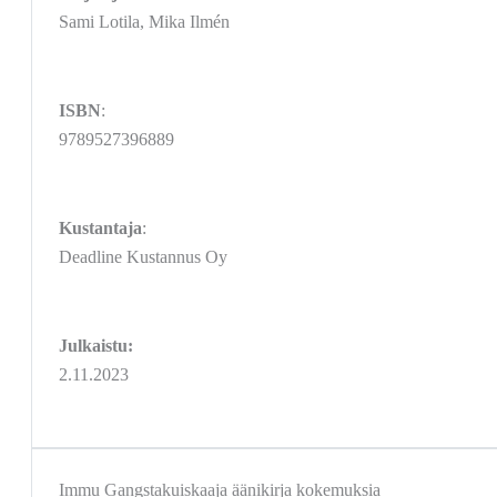
Sami Lotila, Mika Ilmén
ISBN
:
9789527396889
Kustantaja
:
Deadline Kustannus Oy
Julkaistu:
2.11.2023
Immu Gangstakuiskaaja äänikirja kokemuksia