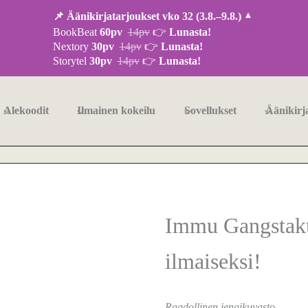
📌 Äänikirjatarjoukset vko 32 (3.8.–9.8.)
▾
BookBeat
60pv
14pv
👉
Lunasta!
Nextory
30pv
14pv
👉
Lunasta!
Storytel
30pv
14pv
👉
Lunasta!
Alekoodit
Ilmainen kokeilu
Sovellukset
Äänikirj
Immu Gangstakui
ilmaiseksi!
Raadollinen jengikuvasto