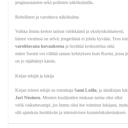
jengitaustaisten sekä poliisien näkökulmilla.
Rehellinen ja varoittava näkökulma
Vaikka Immu kertoo tarinat värikkäästi ja yksityiskohtaisesti,
hänen viestinsä on selvä: jengielämä ei johda hyvään. Teos toi
varoittavana kuvauksena
ja herättää keskustelua siitä,
miten Suomi voi välttää saman kehityksen kuin Ruotsi, jossa je
on jo räjähtänyt käsiin.
Kirjan tekijät ja lukija
Kirjan toinen tekijä on toimittaja
Sami Lotila
, ja äänikirjan lu
Jari Nissinen
. Monien kuulijoiden mukaan tarina olisi ollut
vielä vaikuttavampi, jos Immu olisi itse toiminut lukijana, mutta
silti ajatuksia herättävän ja intensiivisen kuuntelukokemuksen.