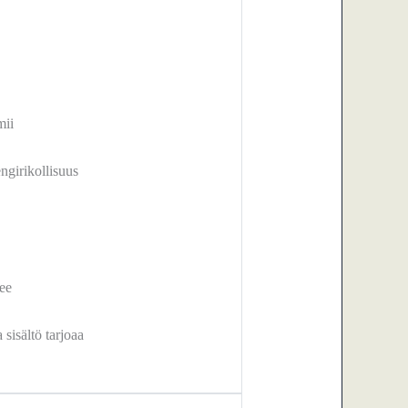
mii
ngirikollisuus
kee
 sisältö tarjoaa