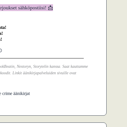
arjoukset sähköpostiisi! 📩
ta!
a!
!
ookBeatin, Nextoryn, Storytelin kanssa. Saat kauttamme
koodit. Linkit äänikirjapalveluiden sivuille ovat
 crime äänikirjat