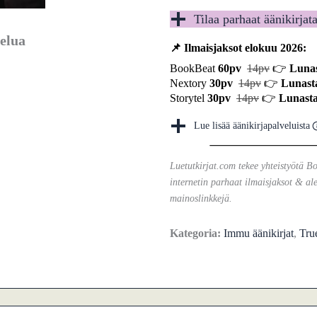
Tilaa parhaat äänikirjat
elua
📌 Ilmaisjaksot elokuu 2026:
BookBeat
60pv
14pv
👉
Lunas
Nextory
30pv
14pv
👉
Lunast
Storytel
30pv
14pv
👉
Lunasta
Lue lisää äänikirjapalveluista
Luetutkirjat.com tekee yhteistyötä B
internetin parhaat ilmaisjaksot & ale
mainoslinkkejä.
Kategoria:
Immu äänikirjat
,
True