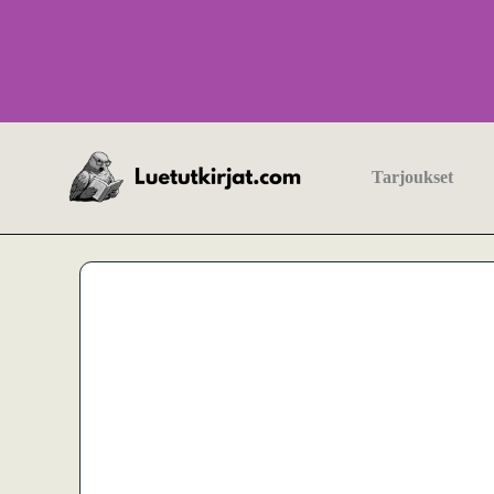
Siirry
sisältöön
Tarjoukset