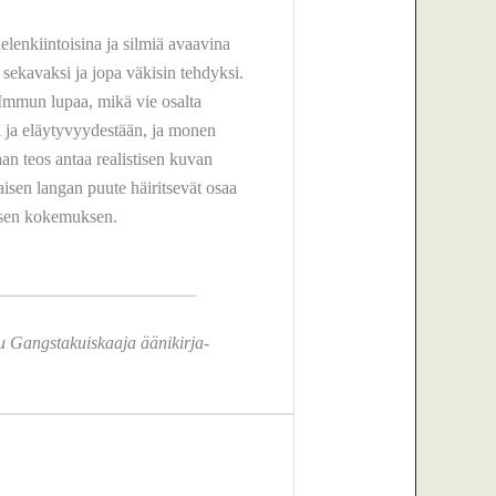
elenkiintoisina ja silmiä avaavina
sekavaksi ja jopa väkisin tehdyksi.
an Immun lupaa, mikä vie osalta
ta ja eläytyvyydestään, ja monen
aan teos antaa realistisen kuvan
aisen langan puute häiritsevät osaa
taisen kokemuksen.
mu Gangstakuiskaaja äänikirja-