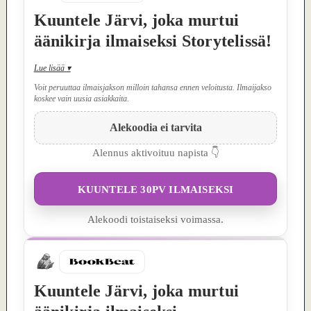
Kuuntele Järvi, joka murtui
äänikirja ilmaiseksi Storytelissä!
Lue lisää
▾
Voit peruuttaa ilmaisjakson milloin tahansa ennen veloitusta. Ilmaijakso
koskee vain uusia asiakkaita.
Alekoodia ei tarvita
Alennus aktivoituu napista 👇
KUUNTELE 30PV ILMAISEKSI
Alekoodi toistaiseksi voimassa.
Kuuntele Järvi, joka murtui