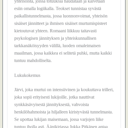
yhteisöistä, joissa totuuksia haudataan ja kaivetaan
esiin omalla logiikalla. Teokset tunnistaa syvästä
paikallistunnelmasta, jossa luonnonvoimat, yhteisön
sisäiset jännitteet ja ihmisen sisäiset murtumispisteet
kietoutuvat yhteen. Romaani liikkuu taitavasti
psykologisen jännityksen ja yhteiskunnallisen
tarkkanäköisyyden välillä, luoden omaleimaisen
maailman, jossa kaikkea ei selitetä puhki, mutta kaikki
tuntuu mahdolliselta.
Lukukokemus
Järvi, joka murtui on intensiivinen ja koukuttava trilleri,
joka sopii erityisesti lukijoille, jotka nauttivat
synkkäsävyisestä jännityksestä, vahvoista
henkilöhahmoista ja hiljalleen kiristyvästä tunnelmasta.
Se upottaa lukijan maisemaan, jossa varjojen liike
tuntuu iholla asti. Äänikirjassa Jukka Pitkänen antaa