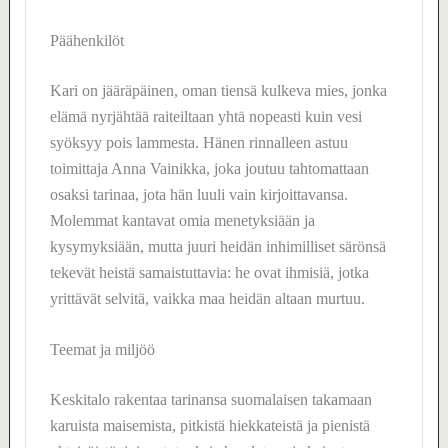
Päähenkilöt
Kari on jääräpäinen, oman tiensä kulkeva mies, jonka
elämä nyrjähtää raiteiltaan yhtä nopeasti kuin vesi
syöksyy pois lammesta. Hänen rinnalleen astuu
toimittaja Anna Vainikka, joka joutuu tahtomattaan
osaksi tarinaa, jota hän luuli vain kirjoittavansa.
Molemmat kantavat omia menetyksiään ja
kysymyksiään, mutta juuri heidän inhimilliset särönsä
tekevät heistä samaistuttavia: he ovat ihmisiä, jotka
yrittävät selvitä, vaikka maa heidän altaan murtuu.
Teemat ja miljöö
Keskitalo rakentaa tarinansa suomalaisen takamaan
karuista maisemista, pitkistä hiekkateistä ja pienistä