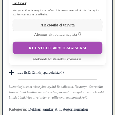
Lue lisää
▾
Voit peruuttaa ilmaisjakson milloin tahansa ennen veloitusta. Ilmaijakso
koskee vain uusia asiakkaita.
Alekoodia ei tarvita
Alennus aktivoituu napista 👇
KUUNTELE 30PV ILMAISEKSI
Alekoodi toistaiseksi voimassa.
Lue lisää äänikirjapalveluista
Luetutkirjat.com tekee yhteistyötä BookBeatin, Nextoryn, Storytelin
kanssa. Saat kauttamme internetin parhaat ilmaisjaksot & alekoodit.
Linkit äänikirjapalveluiden sivuille ovat mainoslinkkejä.
Kategoria:
Dekkari äänikirjat
,
Kategorisoimaton