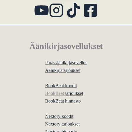
Äänikirjasovellukset
Paras äänikirjasovellus
Äänikirjatarjoukset
BookBeat koodit
BookBeat t
arjoukset
BookBeat hinnasto
Nextory koodit
Nextory tarjoukset
Nextory hinnasto