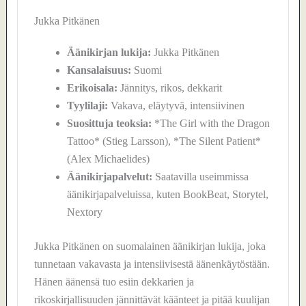
Jukka Pitkänen
Äänikirjan lukija:
Jukka Pitkänen
Kansalaisuus:
Suomi
Erikoisala:
Jännitys, rikos, dekkarit
Tyylilaji:
Vakava, eläytyvä, intensiivinen
Suosittuja teoksia:
*The Girl with the Dragon
Tattoo* (Stieg Larsson), *The Silent Patient*
(Alex Michaelides)
Äänikirjapalvelut:
Saatavilla useimmissa
äänikirjapalveluissa, kuten BookBeat, Storytel,
Nextory
Jukka Pitkänen on suomalainen äänikirjan lukija, joka
tunnetaan vakavasta ja intensiivisestä äänenkäytöstään.
Hänen äänensä tuo esiin dekkarien ja
rikoskirjallisuuden jännittävät käänteet ja pitää kuulijan