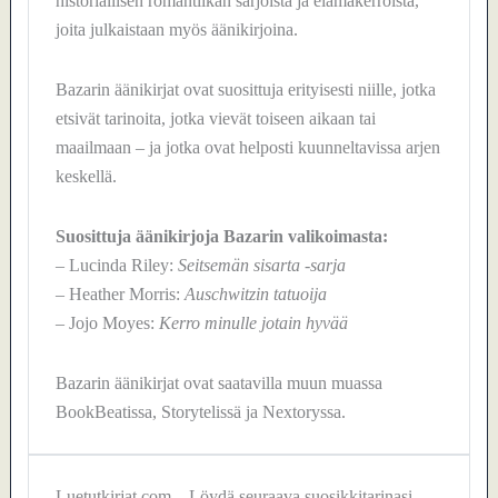
historiallisen romantiikan sarjoista ja elämäkerroista,
joita julkaistaan myös äänikirjoina.
Bazarin äänikirjat ovat suosittuja erityisesti niille, jotka
etsivät tarinoita, jotka vievät toiseen aikaan tai
maailmaan – ja jotka ovat helposti kuunneltavissa arjen
keskellä.
Suosittuja äänikirjoja Bazarin valikoimasta:
– Lucinda Riley:
Seitsemän sisarta -sarja
– Heather Morris:
Auschwitzin tatuoija
– Jojo Moyes:
Kerro minulle jotain hyvää
Bazarin äänikirjat ovat saatavilla muun muassa
BookBeatissa, Storytelissä ja Nextoryssa.
Luetutkirjat.com – Löydä seuraava suosikkitarinasi