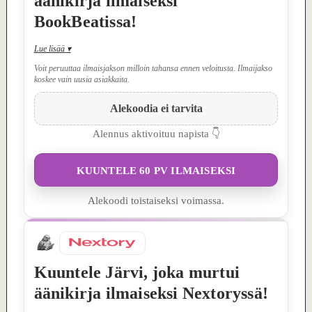
äänikirja ilmaiseksi
BookBeatissa!
Lue lisää
▾
Voit peruuttaa ilmaisjakson milloin tahansa ennen veloitusta. Ilmaijakso
koskee vain uusia asiakkaita.
Alekoodia ei tarvita
Alennus aktivoituu napista 👇
KUUNTELE 60 PV ILMAISEKSI
Alekoodi toistaiseksi voimassa.
Kuuntele Järvi, joka murtui
äänikirja ilmaiseksi Nextoryssä!