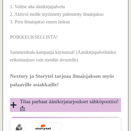
1. Valitse alta äänikirjapalvelu
2. Aktivoi meille myönnetty pidennetty ilmaisjakso
3. Peru ilmaisjakso ennen laskua
POIKKEUKSELLISTA!
Summerdeals-kampanja käynnissä! (Äänikirjapalveluiden
erikoistarjous vain meidän sivustolle)
Nextory ja Storytel tarjoaa ilmaisjakson myös
palaaville asiakkaille!
Tilaa parhaat äänikirjatarjoukset sähköpostiisi!
📩