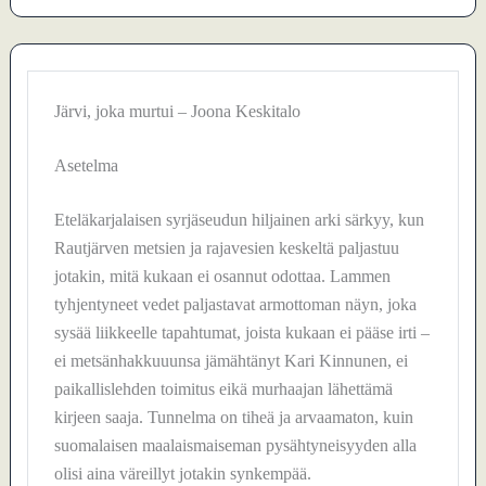
Järvi, joka murtui – Joona Keskitalo
Asetelma
Eteläkarjalaisen syrjäseudun hiljainen arki särkyy, kun
Rautjärven metsien ja rajavesien keskeltä paljastuu
jotakin, mitä kukaan ei osannut odottaa. Lammen
tyhjentyneet vedet paljastavat armottoman näyn, joka
sysää liikkeelle tapahtumat, joista kukaan ei pääse irti –
ei metsänhakkuuunsa jämähtänyt Kari Kinnunen, ei
paikallislehden toimitus eikä murhaajan lähettämä
kirjeen saaja. Tunnelma on tiheä ja arvaamaton, kuin
suomalaisen maalaismaiseman pysähtyneisyyden alla
olisi aina väreillyt jotakin synkempää.