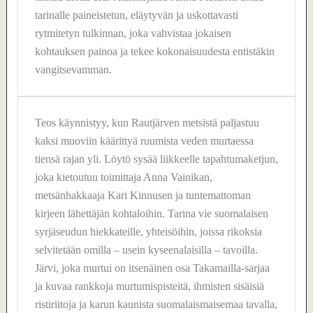
tarinalle paineistetun, eläytyvän ja uskottavasti
rytmitetyn tulkinnan, joka vahvistaa jokaisen
kohtauksen painoa ja tekee kokonaisuudesta entistäkin
vangitsevamman.
Teos käynnistyy, kun Rautjärven metsistä paljastuu
kaksi muoviin käärittyä ruumista veden murtaessa
tiensä rajan yli. Löytö sysää liikkeelle tapahtumaketjun,
joka kietoutuu toimittaja Anna Vainikan,
metsänhakkaaja Kari Kinnusen ja tuntemattoman
kirjeen lähettäjän kohtaloihin. Tarina vie suomalaisen
syrjäseudun hiekkateille, yhteisöihin, joissa rikoksia
selvitetään omilla – usein kyseenalaisilla – tavoilla.
Järvi, joka murtui on itsenäinen osa Takamailla-sarjaa
ja kuvaa rankkoja murtumispisteitä, ihmisten sisäisiä
ristiriitoja ja karun kaunista suomalaismaisemaa tavalla,