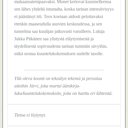
mukaansatempaavaksi. Monet kertovat kuunnelleensa
sen lähes yhdeltä istumalta, koska tarinan intensiivisyys
ei päästänyt irti. Teos koetaan aidosti pelottavaksi
etenkin maaseudulla asuvien keskuudessa, ja sen
tunnelma saa kuulijan jatkuvasti varuilleen. Lukija
Jukka Pitkänen saa ylistystä eläytymisestä ja
täydellisestä sopivuudesta tarinan tummiin sävyihin,
mikä nostaa kuuntelukokemuksen uudelle tasolle.
Yllä oleva koonti on tekoälyn tekemä ja perustuu
aitoihin Järvi, joka murtui äänikirja-
luku/kuuntelukokemuksiin, joita on haettu eri lähteistä.
Tietoa ei löytynyt.