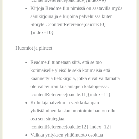
:contentReference[oaicite:9]{index=9}
Kirjoja Readme.fi:n nimissä on saatavilla myös
äänikirjoina ja e-kirjoina palveluissa kuten
Storytel. :contentReference[oaicite:10]
{index=10}
Huomiot ja piirteet
Readme.fi tunnetaan siitä, että se tuo
kotimaiselle yleisölle sekä kotimaisia että
käännettyjä tietokirjoja, jotka eivät välttämättä
ole valtavirran kustantajien katalogeissa.
:contentReference[oaicite:11]{index=11}
Kuluttajapalvelun ja verkkokaupan
yhdistäminen kustantamotoimintaan on ollut
osa sen strategiaa.
:contentReference[oaicite:12]{index=12}
Vaikka yrityksen yhtiömuoto osoittaa