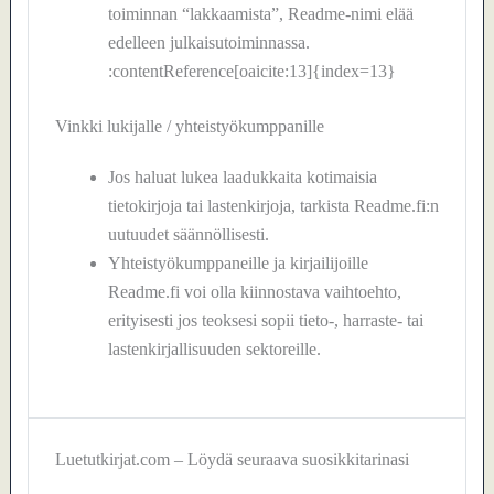
toiminnan “lakkaamista”, Readme-nimi elää
edelleen julkaisutoiminnassa.
:contentReference[oaicite:13]{index=13}
Vinkki lukijalle / yhteistyökumppanille
Jos haluat lukea laadukkaita kotimaisia
tietokirjoja tai lastenkirjoja, tarkista Readme.fi:n
uutuudet säännöllisesti.
Yhteistyökumppaneille ja kirjailijoille
Readme.fi voi olla kiinnostava vaihtoehto,
erityisesti jos teoksesi sopii tieto-, harraste- tai
lastenkirjallisuuden sektoreille.
Luetutkirjat.com – Löydä seuraava suosikkitarinasi