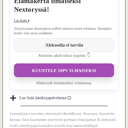
Elämäkerta ilmaiseksi
Nextoryssä!
Lue lisää
▾
Voit peruuttaa ilmaisjakson milloin tahansa ennen veloitusta. Ilmaijakso
koskee vain uusia asiakkaita.
Alekoodia ei tarvita
Alennus aktivoituu napista 👇
KUUNTELE 30PV ILMAISEKSI
Alekoodi toistaiseksi voimassa.
Lue lisää äänikirjapalveluista
Luetutkirjat.com tekee yhteistyötä BookBeatin, Nextoryn, Storytelin
kanssa. Saat kauttamme internetin parhaat ilmaisjaksot & alekoodit.
Linkit äänikirjapalveluiden sivuille ovat mainoslinkkejä.