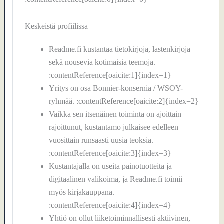
Keskeistä profiilissa
Readme.fi kustantaa tietokirjoja, lastenkirjoja
sekä nousevia kotimaisia teemoja.
:contentReference[oaicite:1]{index=1}
Yritys on osa Bonnier-konsernia / WSOY-
ryhmää. :contentReference[oaicite:2]{index=2}
Vaikka sen itsenäinen toiminta on ajoittain
rajoittunut, kustantamo julkaisee edelleen
vuosittain runsaasti uusia teoksia.
:contentReference[oaicite:3]{index=3}
Kustantajalla on useita painotuotteita ja
digitaalinen valikoima, ja Readme.fi toimii
myös kirjakauppana.
:contentReference[oaicite:4]{index=4}
Yhtiö on ollut liiketoiminnallisesti aktiivinen,