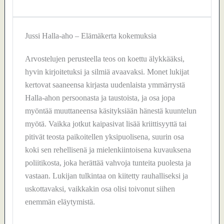
Jussi Halla-aho – Elämäkerta kokemuksia
Arvostelujen perusteella teos on koettu älykkääksi,
hyvin kirjoitetuksi ja silmiä avaavaksi. Monet lukijat
kertovat saaneensa kirjasta uudenlaista ymmärrystä
Halla-ahon persoonasta ja taustoista, ja osa jopa
myöntää muuttaneensa käsityksiään hänestä kuuntelun
myötä. Vaikka jotkut kaipasivat lisää kriittisyyttä tai
pitivät teosta paikoitellen yksipuolisena, suurin osa
koki sen rehellisenä ja mielenkiintoisena kuvauksena
poliitikosta, joka herättää vahvoja tunteita puolesta ja
vastaan. Lukijan tulkintaa on kiitetty rauhalliseksi ja
uskottavaksi, vaikkakin osa olisi toivonut siihen
enemmän eläytymistä.