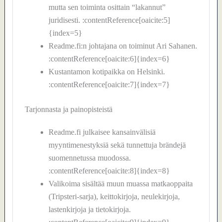
mutta sen toiminta osittain “lakannut”
juridisesti. :contentReference[oaicite:5]
{index=5}
Readme.fi:n johtajana on toiminut Ari Sahanen.
:contentReference[oaicite:6]{index=6}
Kustantamon kotipaikka on Helsinki.
:contentReference[oaicite:7]{index=7}
Tarjonnasta ja painopisteistä
Readme.fi julkaisee kansainvälisiä
myyntimenestyksiä sekä tunnettuja brändejä
suomennetussa muodossa.
:contentReference[oaicite:8]{index=8}
Valikoima sisältää muun muassa matkaoppaita
(Tripsteri-sarja), keittokirjoja, neulekirjoja,
lastenkirjoja ja tietokirjoja.