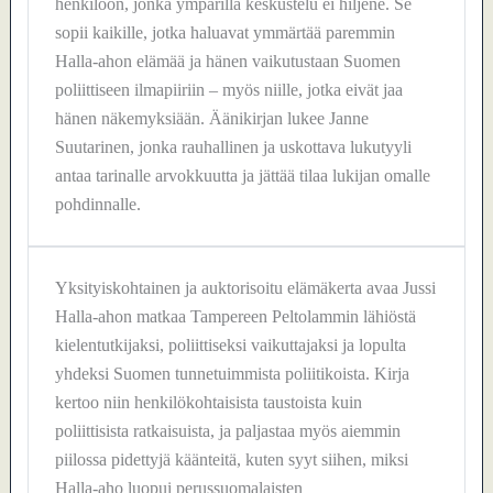
henkilöön, jonka ympärillä keskustelu ei hiljene. Se
sopii kaikille, jotka haluavat ymmärtää paremmin
Halla-ahon elämää ja hänen vaikutustaan Suomen
poliittiseen ilmapiiriin – myös niille, jotka eivät jaa
hänen näkemyksiään. Äänikirjan lukee Janne
Suutarinen, jonka rauhallinen ja uskottava lukutyyli
antaa tarinalle arvokkuutta ja jättää tilaa lukijan omalle
pohdinnalle.
Yksityiskohtainen ja auktorisoitu elämäkerta avaa Jussi
Halla-ahon matkaa Tampereen Peltolammin lähiöstä
kielentutkijaksi, poliittiseksi vaikuttajaksi ja lopulta
yhdeksi Suomen tunnetuimmista poliitikoista. Kirja
kertoo niin henkilökohtaisista taustoista kuin
poliittisista ratkaisuista, ja paljastaa myös aiemmin
piilossa pidettyjä käänteitä, kuten syyt siihen, miksi
Halla-aho luopui perussuomalaisten