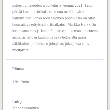
puheenjohtajuuden tavoittelusta vuonna 2021. Teos
piirtää kuvan ristiriitaisesta mutta merkittävästä
vaikuttajasta, jonka rooli Suomen politiikassa on ollut
huomattava erityisesti kriisiaikoina. Markku Heikkilän
kirjoittama teos ja Janne Suutarisen lukemana toteutettu
äänikirja tarjoaa kuulijoille sekä tietoa että uusia
näkökulmia poliittiseen johtajaan, joka jakaa kansan
mielipiteet.
Pituus
:
13h 12min
Lukija
:
Janne Suutarinen