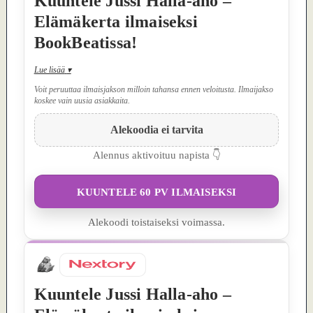
Kuuntele Jussi Halla-aho –
Elämäkerta ilmaiseksi
BookBeatissa!
Lue lisää
▾
Voit peruuttaa ilmaisjakson milloin tahansa ennen veloitusta. Ilmaijakso
koskee vain uusia asiakkaita.
Alekoodia ei tarvita
Alennus aktivoituu napista 👇
KUUNTELE 60 PV ILMAISEKSI
Alekoodi toistaiseksi voimassa.
Kuuntele Jussi Halla-aho –