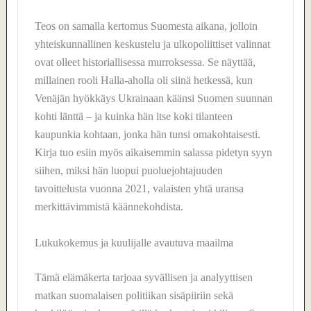
Teos on samalla kertomus Suomesta aikana, jolloin
yhteiskunnallinen keskustelu ja ulkopoliittiset valinnat
ovat olleet historiallisessa murroksessa. Se näyttää,
millainen rooli Halla-aholla oli siinä hetkessä, kun
Venäjän hyökkäys Ukrainaan käänsi Suomen suunnan
kohti länttä – ja kuinka hän itse koki tilanteen
kaupunkia kohtaan, jonka hän tunsi omakohtaisesti.
Kirja tuo esiin myös aikaisemmin salassa pidetyn syyn
siihen, miksi hän luopui puoluejohtajuuden
tavoittelusta vuonna 2021, valaisten yhtä uransa
merkittävimmistä käännekohdista.
Lukukokemus ja kuulijalle avautuva maailma
Tämä elämäkerta tarjoaa syvällisen ja analyyttisen
matkan suomalaisen politiikan sisäpiiriin sekä