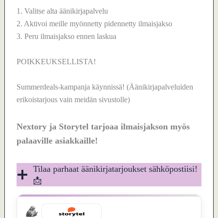
1. Valitse alta äänikirjapalvelu
2. Aktivoi meille myönnetty pidennetty ilmaisjakso
3. Peru ilmaisjakso ennen laskua
POIKKEUKSELLISTA!
Summerdeals-kampanja käynnissä! (Äänikirjapalveluiden
erikoistarjous vain meidän sivustolle)
Nextory ja Storytel tarjoaa ilmaisjakson myös
palaaville asiakkaille!
Tilaa parhaat äänikirjatarjoukset sähköpostiisi!
📩