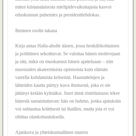
miten kiistanalaisesta mielipidevaikuttajasta kasvoi
eduskunnan puhemies ja presidenttiehdokas.
Ihminen roolin takana
Kirja antaa Halla-aholle äänen, jossa henkilökohtainen
ja poliittinen sekoittuvat. Se valottaa hänen motiivejaan
ja sitä, mikä on muokannut hänen ajatteluaan – niin
nuoruuden akateemisista opinnoista kuin elämän
varrella kohdatuista kriiseistä. Haastattelujen ja
lähteiden kautta piirtyy kuva ihmisestä, joka ei ole
jättänyt ketään kylmäksi. Juuri tämä ristiriitaisuus tekee
hänestä samaistuttavan: hän on hahmo, jonka ajatuksiin
voi suhtautua kriittisesti tai ihaillen, mutta jota ei voi
ohittaa olankohautuksella.
Ajankuva ja yhteiskunnallinen murros