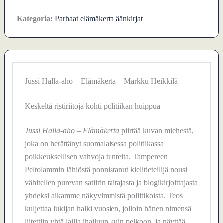
Kategoria:
Parhaat elämäkerta äänkirjat
Jussi Halla-aho – Elämäkerta – Markku Heikkilä
Keskeltä ristiriitoja kohti politiikan huippua
Jussi Halla-aho – Elämäkerta
piirtää kuvan miehestä,
joka on herättänyt suomalaisessa politiikassa
poikkeuksellisen vahvoja tunteita. Tampereen
Peltolammin lähiöstä ponnistanut kielitieteilijä nousi
vähitellen purevan satiirin taitajasta ja blogikirjoittajasta
yhdeksi aikamme näkyvimmistä poliitikoista. Teos
kuljettaa lukijan halki vuosien, jolloin hänen nimensä
liitettiin yhtä lailla ihailuun kuin pelkoon, ja näyttää,