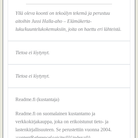
Yllä oleva koonti on tekoälyn tekemä ja perustuu
aitoihin Jussi Halla-aho – Elämäkerta-
luku/kuuntelukokemuksiin, joita on haettu eri lähteistä.
Tietoa ei löytynyt.
Tietoa ei löytynyt.
Readme.fi (kustantaja)
Readme.fi on suomalainen kustantamo ja
verkkokirjakauppa, joka on erikoistunut tieto- ja
lastenkirjallisuuteen. Se perustettiin vuonna 2004.
:contentReference[oaicite:0]{index=0}