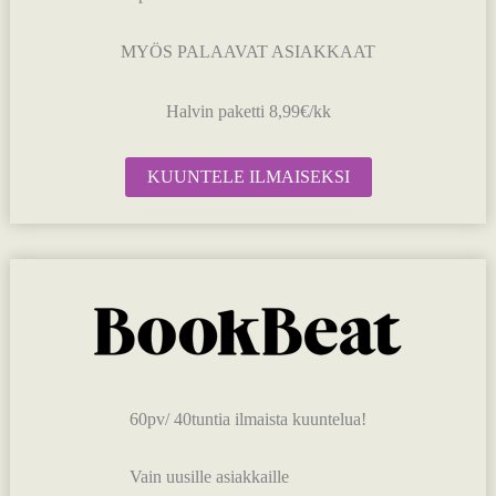
MYÖS PALAAVAT ASIAKKAAT
Halvin paketti 8,99€/kk
KUUNTELE ILMAISEKSI
60pv/ 40tuntia ilmaista kuuntelua!
Vain uusille asiakkaille