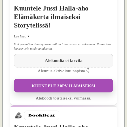
Kuuntele Jussi Halla-aho –
Elämäkerta ilmaiseksi
Storytelissä!
Lue lisää
▾
Voit peruuttaa ilmaisjakson milloin tahansa ennen veloitusta. Ilmaijakso
koskee vain uusia asiakkaita.
Alekoodia ei tarvita
Alennus aktivoituu napista 👇
KUUNTELE 30PV ILMAISEKSI
Alekoodi toistaiseksi voimassa.