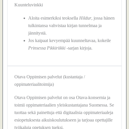
Kuunteluvinkki
Aloita esimerkiksi teoksella
Hildur
, jossa hänen
tulkintansa vahvistaa kirjan tunnelmaa ja
jännitystä.
Jos kaipaat kevyempää kuunneltavaa, kokeile
Prinsessa Pikkiriikki
-sarjan kirjoja.
Otava Oppimisen palvelut (kustantaja /
oppimateriaalitoimija)
Otava Oppimisen palvelut on osa Otava-konsernia ja
toimii oppimateriaalien yleiskustantajana Suomessa. Se
tuottaa sekä painettuja että digitaalisia oppimateriaaleja
esiopetuksesta aikuiskoulutukseen ja tarjoaa opettajille
työkaluja opetuksen tueksi.