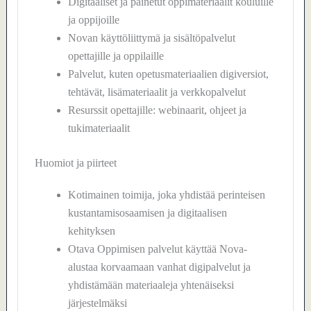
Digitaaliset ja painetut oppimateriaalit kouluille
ja oppijoille
Novan käyttöliittymä ja sisältöpalvelut
opettajille ja oppilaille
Palvelut, kuten opetusmateriaalien digiversiot,
tehtävät, lisämateriaalit ja verkkopalvelut
Resurssit opettajille: webinaarit, ohjeet ja
tukimateriaalit
Huomiot ja piirteet
Kotimainen toimija, joka yhdistää perinteisen
kustantamisosaamisen ja digitaalisen
kehityksen
Otava Oppimisen palvelut käyttää Nova-
alustaa korvaamaan vanhat digipalvelut ja
yhdistämään materiaaleja yhtenäiseksi
järjestelmäksi