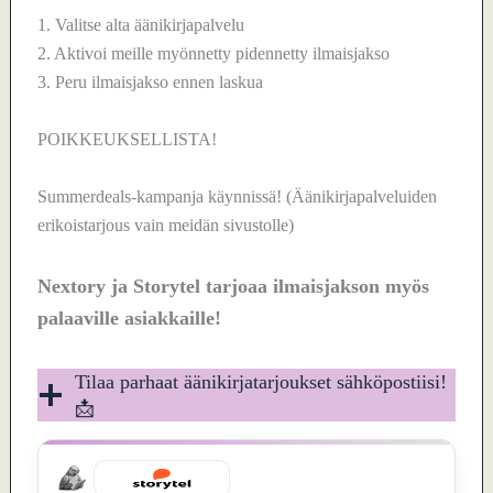
1. Valitse alta äänikirjapalvelu
2. Aktivoi meille myönnetty pidennetty ilmaisjakso
3. Peru ilmaisjakso ennen laskua
POIKKEUKSELLISTA!
Summerdeals-kampanja käynnissä! (Äänikirjapalveluiden
erikoistarjous vain meidän sivustolle)
Nextory ja Storytel tarjoaa ilmaisjakson myös
palaaville asiakkaille!
Tilaa parhaat äänikirjatarjoukset sähköpostiisi!
📩