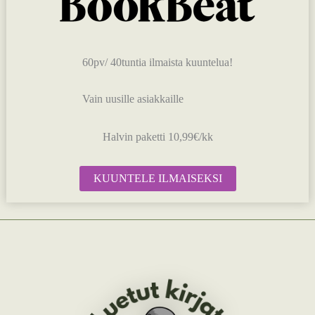
60pv/ 40tuntia ilmaista kuuntelua!
Vain uusille asiakkaille
Halvin paketti 10,99€/kk
KUUNTELE ILMAISEKSI