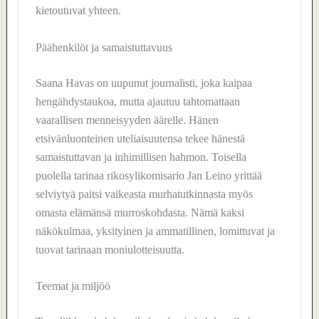
kietoutuvat yhteen.
Päähenkilöt ja samaistuttavuus
Saana Havas on uupunut journalisti, joka kaipaa
hengähdystaukoa, mutta ajautuu tahtomattaan
vaarallisen menneisyyden äärelle. Hänen
etsivänluonteinen uteliaisuutensa tekee hänestä
samaistuttavan ja inhimillisen hahmon. Toisella
puolella tarinaa rikosylikomisario Jan Leino yrittää
selviytyä paitsi vaikeasta murhatutkinnasta myös
omasta elämänsä murroskohdasta. Nämä kaksi
näkökulmaa, yksityinen ja ammatillinen, lomittuvat ja
tuovat tarinaan moniulotteisuutta.
Teemat ja miljöö