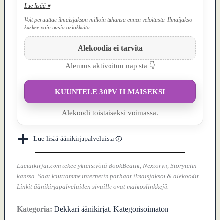
Lue lisää
▾
Voit peruuttaa ilmaisjakson milloin tahansa ennen veloitusta. Ilmaijakso
koskee vain uusia asiakkaita.
Alekoodia ei tarvita
Alennus aktivoituu napista 👇
KUUNTELE 30PV ILMAISEKSI
Alekoodi toistaiseksi voimassa.
Lue lisää äänikirjapalveluista
Luetutkirjat.com tekee yhteistyötä BookBeatin, Nextoryn, Storytelin
kanssa. Saat kauttamme internetin parhaat ilmaisjaksot & alekoodit.
Linkit äänikirjapalveluiden sivuille ovat mainoslinkkejä.
Kategoria:
Dekkari äänikirjat
,
Kategorisoimaton