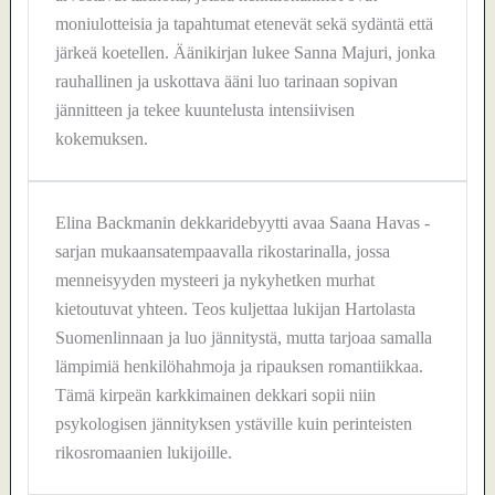
moniulotteisia ja tapahtumat etenevät sekä sydäntä että
järkeä koetellen. Äänikirjan lukee Sanna Majuri, jonka
rauhallinen ja uskottava ääni luo tarinaan sopivan
jännitteen ja tekee kuuntelusta intensiivisen
kokemuksen.
Elina Backmanin dekkaridebyytti avaa Saana Havas -
sarjan mukaansatempaavalla rikostarinalla, jossa
menneisyyden mysteeri ja nykyhetken murhat
kietoutuvat yhteen. Teos kuljettaa lukijan Hartolasta
Suomenlinnaan ja luo jännitystä, mutta tarjoaa samalla
lämpimiä henkilöhahmoja ja ripauksen romantiikkaa.
Tämä kirpeän karkkimainen dekkari sopii niin
psykologisen jännityksen ystäville kuin perinteisten
rikosromaanien lukijoille.