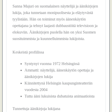
Sanna Majuri on suomalainen näyttelijä ja äänikirjojen
lukija, joka tunnetaan monipuolisesta ja eläytyvästä
tyylistään. Hän on toiminut myös äänenkäytön
opettajana ja tehnyt laajasti dubbaustöitä televisioon ja
elokuviin. Äänikirjojen puolella hän on yksi Suomen
suosituimmista ja kuunnelluimmista lukijoista.
Keskeistä profiilissa
Syntynyt vuonna 1972 Helsingissä
Ammatti: näyttelijä, äänenkäytön opettaja ja
äänikirjojen lukija
Kiinnitettynä Helsingin kaupunginteatteriin
vuodesta 2004
Tuttu ääni lukuisista dubatuista animaatioista
Tunnettuja äänikirjoja lukijana