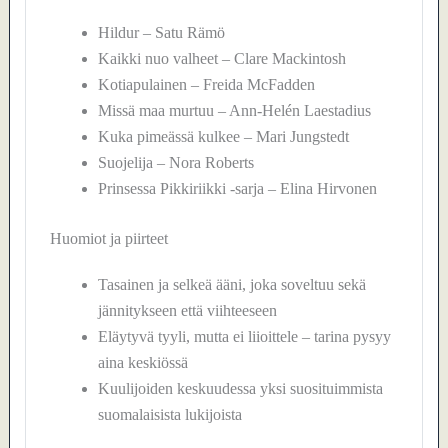
Hildur – Satu Rämö
Kaikki nuo valheet – Clare Mackintosh
Kotiapulainen – Freida McFadden
Missä maa murtuu – Ann-Helén Laestadius
Kuka pimeässä kulkee – Mari Jungstedt
Suojelija – Nora Roberts
Prinsessa Pikkiriikki -sarja – Elina Hirvonen
Huomiot ja piirteet
Tasainen ja selkeä ääni, joka soveltuu sekä
jännitykseen että viihteeseen
Eläytyvä tyyli, mutta ei liioittele – tarina pysyy
aina keskiössä
Kuulijoiden keskuudessa yksi suosituimmista
suomalaisista lukijoista