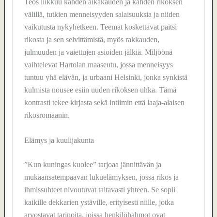
Teos liikkuu kahden aikakauden ja kahden rikoksen
välillä, tutkien menneisyyden salaisuuksia ja niiden
vaikutusta nykyhetkeen. Teemat koskettavat paitsi
rikosta ja sen selvittämistä, myös rakkauden,
julmuuden ja vaiettujen asioiden jälkiä. Miljöönä
vaihtelevat Hartolan maaseutu, jossa menneisyys
tuntuu yhä elävän, ja urbaani Helsinki, jonka synkistä
kulmista nousee esiin uuden rikoksen uhka. Tämä
kontrasti tekee kirjasta sekä intiimin että laaja-alaisen
rikosromaanin.
Elämys ja kuulijakunta
”Kun kuningas kuolee” tarjoaa jännittävän ja
mukaansatempaavan lukuelämyksen, jossa rikos ja
ihmissuhteet nivoutuvat taitavasti yhteen. Se sopii
kaikille dekkarien ystäville, erityisesti niille, jotka
arvostavat tarinoita, joissa henkilöhahmot ovat