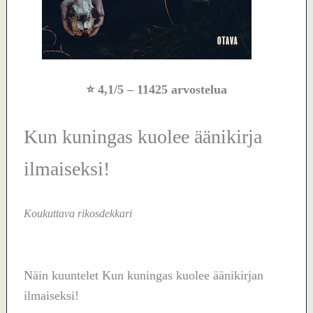
⭐
4,1/5
– 11425 arvostelua
Kun kuningas kuolee äänikirja
ilmaiseksi!
Koukuttava rikosdekkari
Näin kuuntelet Kun kuningas kuolee äänikirjan
ilmaiseksi!