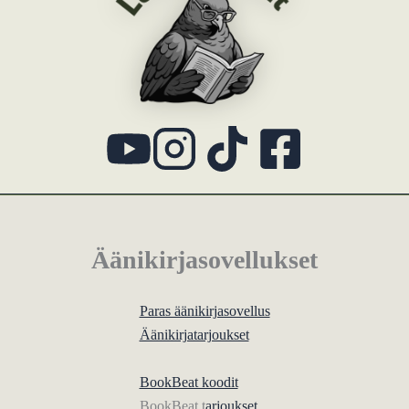
Äänikirjasovellukset
Paras äänikirjasovellus
Äänikirjatarjoukset
BookBeat koodit
BookBeat t
arjoukset