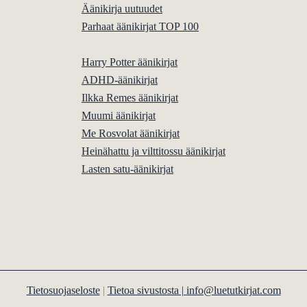
Äänikirja uutuudet
Parhaat äänikirjat TOP 100
Harry Potter äänikirjat
ADHD-äänikirjat
Ilkka Remes äänikirjat
Muumi äänikirjat
Me Rosvolat äänikirjat
Heinähattu ja vilttitossu äänikirjat
Lasten satu-äänikirjat
Tietosuojaseloste
|
Tietoa sivustosta |
info@luetutkirjat.com