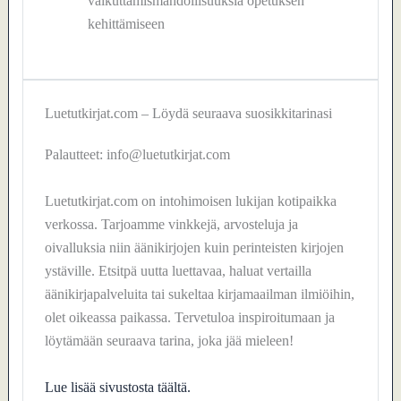
vaikuttamismahdollisuuksia opetuksen
kehittämiseen
Luetutkirjat.com – Löydä seuraava suosikkitarinasi
Palautteet: info@luetutkirjat.com
Luetutkirjat.com on intohimoisen lukijan kotipaikka
verkossa. Tarjoamme vinkkejä, arvosteluja ja
oivalluksia niin äänikirjojen kuin perinteisten kirjojen
ystäville. Etsitpä uutta luettavaa, haluat vertailla
äänikirjapalveluita tai sukeltaa kirjamaailman ilmiöihin,
olet oikeassa paikassa. Tervetuloa inspiroitumaan ja
löytämään seuraava tarina, joka jää mieleen!
Lue lisää sivustosta täältä.