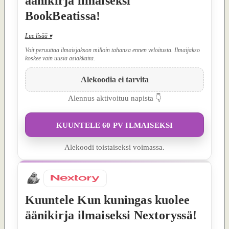
äänikirja ilmaiseksi
BookBeatissa!
Lue lisää
▾
Voit peruuttaa ilmaisjakson milloin tahansa ennen veloitusta. Ilmaijakso
koskee vain uusia asiakkaita.
Alekoodia ei tarvita
Alennus aktivoituu napista 👇
KUUNTELE 60 PV ILMAISEKSI
Alekoodi toistaiseksi voimassa.
Kuuntele Kun kuningas kuolee
äänikirja ilmaiseksi Nextoryssä!