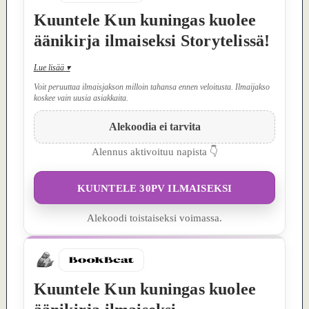
Kuuntele Kun kuningas kuolee
äänikirja ilmaiseksi Storytelissä!
Lue lisää
▾
Voit peruuttaa ilmaisjakson milloin tahansa ennen veloitusta. Ilmaijakso
koskee vain uusia asiakkaita.
Alekoodia ei tarvita
Alennus aktivoituu napista 👇
KUUNTELE 30PV ILMAISEKSI
Alekoodi toistaiseksi voimassa.
Kuuntele Kun kuningas kuolee