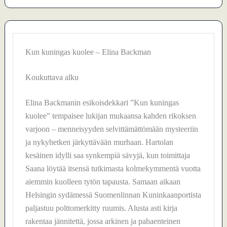
Kun kuningas kuolee – Elina Backman
Koukuttava alku
Elina Backmanin esikoisdekkari ”Kun kuningas
kuolee” tempaisee lukijan mukaansa kahden rikoksen
varjoon – menneisyyden selvittämättömään mysteeriin
ja nykyhetken järkyttävään murhaan. Hartolan
kesäinen idylli saa synkempiä sävyjä, kun toimittaja
Saana löytää itsensä tutkimasta kolmekymmentä vuotta
aiemmin kuolleen tytön tapausta. Samaan aikaan
Helsingin sydämessä Suomenlinnan Kuninkaanportista
paljastuu polttomerkitty ruumis. Alusta asti kirja
rakentaa jännitettä, jossa arkinen ja pahaenteinen