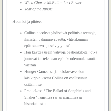
When Charlie McButton Lost Power
Year of the Jungle
Huomiot ja piirteet
Collinsin teokset yhdistävät poliittisia teemoja,
ihmisten valinnanvapautta, yhteiskunnan
epätasa-arvoa ja selviytymistä
Hän käyttää usein vahvoja päähenkilöitä, jotka
joutuvat taistelemaan epäoikeudenmukaisuutta
vastaan
Hunger Games -sarjan elokuvaversion
käsikirjoituksesta Collins on osallistunut
osittain itse
Prequel-osa *The Ballad of Songbirds and
Snakes* laajentaa sarjan maailmaa ja
historiataustaa