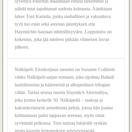
syventyä Panemin maailmaan entistä tarkemmin ja
nähdä tutut tapahtumat uudesta kulmasta. Äänikirjan
lukee Toni Kamula, jonka rauhallinen ja vakuuttava
tyyli tuo esiin sekä areenan jännityksen että
Haymitchin hauraan inhimillisyyden. Lopputulos on
kokemus, joka jää mieleen pitkään viimeisen luvun
jälkeen.
Nälkäpeli: Elonkorjuun sarastus on Suzanne Collinsin
viides Nälkäpeli-sarjan romaani, joka sijoittuu Balladi
laululinnuista ja käärmeistä ja alkuperäisen trilogian
väliin. Tarina seuraa nuorta Haymitch Abernathya,
joka joutuu keskelle 50. Nälkäpeliä – raakoja ja
kaksinkertaisesti armottomia pelejä, joissa hän joutuu
kohtaamaan paitsi tappavan areenan, myös omat
syvimmät pelkonsa. Teos tarjoaa lukijoille synkän
mutta kauniin kertomuksen selviytymisestä,