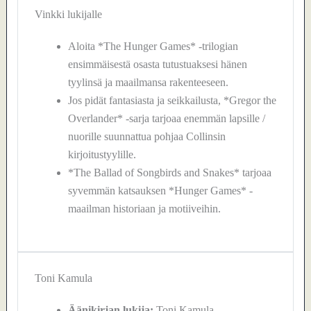
Vinkki lukijalle
Aloita *The Hunger Games* -trilogian
ensimmäisestä osasta tutustuaksesi hänen
tyylinsä ja maailmansa rakenteeseen.
Jos pidät fantasiasta ja seikkailusta, *Gregor the
Overlander* -sarja tarjoaa enemmän lapsille /
nuorille suunnattua pohjaa Collinsin
kirjoitustyylille.
*The Ballad of Songbirds and Snakes* tarjoaa
syvemmän katsauksen *Hunger Games* -
maailman historiaan ja motiiveihin.
Toni Kamula
Äänikirjan lukija:
Toni Kamula