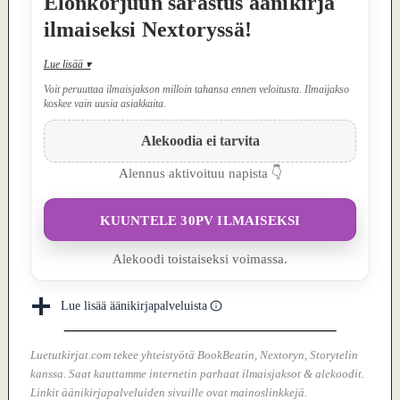
Elonkorjuun sarastus äänikirja
ilmaiseksi Nextoryssä!
Lue lisää
▾
Voit peruuttaa ilmaisjakson milloin tahansa ennen veloitusta. Ilmaijakso
koskee vain uusia asiakkaita.
Alekoodia ei tarvita
Alennus aktivoituu napista 👇
KUUNTELE 30PV ILMAISEKSI
Alekoodi toistaiseksi voimassa.
Lue lisää äänikirjapalveluista
Luetutkirjat.com tekee yhteistyötä BookBeatin, Nextoryn, Storytelin
kanssa. Saat kauttamme internetin parhaat ilmaisjaksot & alekoodit.
Linkit äänikirjapalveluiden sivuille ovat mainoslinkkejä.