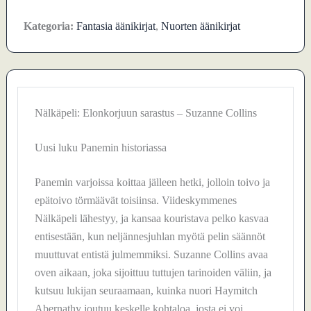
Kategoria:
Fantasia äänikirjat
,
Nuorten äänikirjat
Nälkäpeli: Elonkorjuun sarastus – Suzanne Collins
Uusi luku Panemin historiassa
Panemin varjoissa koittaa jälleen hetki, jolloin toivo ja
epätoivo törmäävät toisiinsa. Viideskymmenes
Nälkäpeli lähestyy, ja kansaa kouristava pelko kasvaa
entisestään, kun neljännesjuhlan myötä pelin säännöt
muuttuvat entistä julmemmiksi. Suzanne Collins avaa
oven aikaan, joka sijoittuu tuttujen tarinoiden väliin, ja
kutsuu lukijan seuraamaan, kuinka nuori Haymitch
Abernathy joutuu keskelle kohtaloa, josta ei voi