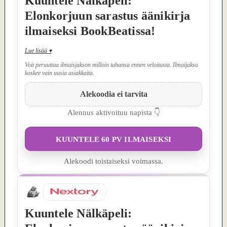
Kuuntele Nälkäpeli:
Elonkorjuun sarastus äänikirja
ilmaiseksi BookBeatissa!
Lue lisää
▾
Voit peruuttaa ilmaisjakson milloin tahansa ennen veloitusta. Ilmaijakso
koskee vain uusia asiakkaita.
Alekoodia ei tarvita
Alennus aktivoituu napista 👇
KUUNTELE 60 PV ILMAISEKSI
Alekoodi toistaiseksi voimassa.
Kuuntele Nälkäpeli: