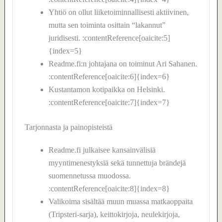
Yhtiö on ollut liiketoiminnallisesti aktiivinen,
mutta sen toiminta osittain “lakannut”
juridisesti. :contentReference[oaicite:5]
{index=5}
Readme.fi:n johtajana on toiminut Ari Sahanen.
:contentReference[oaicite:6]{index=6}
Kustantamon kotipaikka on Helsinki.
:contentReference[oaicite:7]{index=7}
Tarjonnasta ja painopisteistä
Readme.fi julkaisee kansainvälisiä
myyntimenestyksiä sekä tunnettuja brändejä
suomennetussa muodossa.
:contentReference[oaicite:8]{index=8}
Valikoima sisältää muun muassa matkaoppaita
(Tripsteri-sarja), keittokirjoja, neulekirjoja,