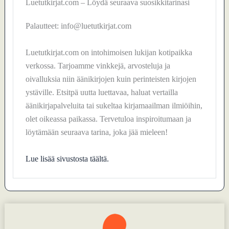
Luetutkirjat.com – Löydä seuraava suosikkitarinasi
Palautteet: info@luetutkirjat.com
Luetutkirjat.com on intohimoisen lukijan kotipaikka
verkossa. Tarjoamme vinkkejä, arvosteluja ja
oivalluksia niin äänikirjojen kuin perinteisten kirjojen
ystäville. Etsitpä uutta luettavaa, haluat vertailla
äänikirjapalveluita tai sukeltaa kirjamaailman ilmiöihin,
olet oikeassa paikassa. Tervetuloa inspiroitumaan ja
löytämään seuraava tarina, joka jää mieleen!
Lue lisää sivustosta täältä.