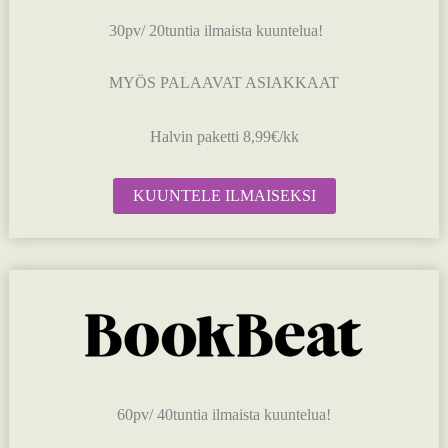
30pv/ 20tuntia ilmaista kuuntelua!
MYÖS PALAAVAT ASIAKKAAT
Halvin paketti 8,99€/kk
KUUNTELE ILMAISEKSI
60pv/ 40tuntia ilmaista kuuntelua!