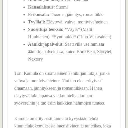
Kansalaisuus:
Suomi
Erikoisala:
Draama, jännitys, romantiikka
Tyylilaji:
Eläytyvä, vahva, monivivahteinen
Suosittuja teoksia:
*Väylä* (Matti
Huuhtanen), *Syntipukki* (Timo Vihavainen)
Äänikirjapalvelut:
Saatavilla useimmissa
äänikirjapalveluissa, kuten BookBeat, Storytel,
Nextory
Toni Kamula on suomalainen äänikirjan lukija, jonka
vahva ja monivivahteinen ääni tuo eloa erityisesti
draamaan, jännitykseen ja romantiikkaan. Hänen
eläytyvä lukutapansa vie kuuntelijat tarinan
syövereihin ja tuo esiin kaikkien hahmojen tunteet.
Kamula on erityisesti tunnettu kyvystään tehdä
kuuntelukokemuksesta intensiivinen ja tunteikas, joka