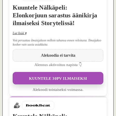
Kuuntele Nälkäpeli:
Elonkorjuun sarastus äänikirja
ilmaiseksi Storytelissä!
Lue lisää
▾
Voit peruuttaa ilmaisjakson milloin tahansa ennen veloitusta. Ilmaijakso
koskee vain uusia asiakkaita.
Alekoodia ei tarvita
Alennus aktivoituu napista 👇
KUUNTELE 30PV ILMAISEKSI
Alekoodi toistaiseksi voimassa.