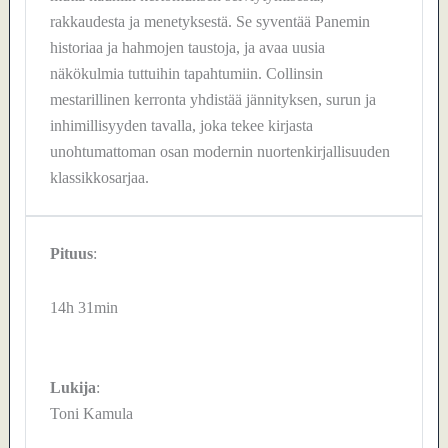
rakkaudesta ja menetyksestä. Se syventää Panemin
historiaa ja hahmojen taustoja, ja avaa uusia
näkökulmia tuttuihin tapahtumiin. Collinsin
mestarillinen kerronta yhdistää jännityksen, surun ja
inhimillisyyden tavalla, joka tekee kirjasta
unohtumattoman osan modernin nuortenkirjallisuuden
klassikkosarjaa.
Pituus
:
14h 31min
Lukija
:
Toni Kamula