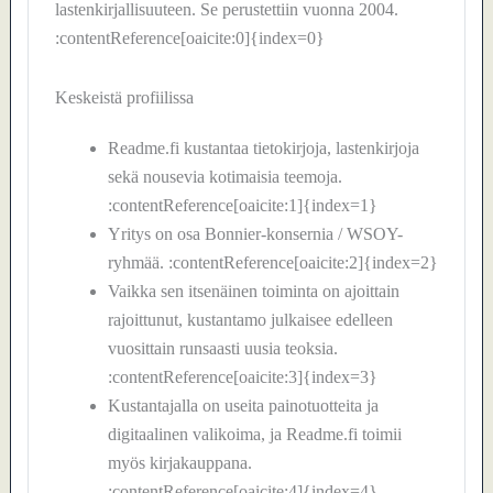
lastenkirjallisuuteen. Se perustettiin vuonna 2004.
:contentReference[oaicite:0]{index=0}
Keskeistä profiilissa
Readme.fi kustantaa tietokirjoja, lastenkirjoja
sekä nousevia kotimaisia teemoja.
:contentReference[oaicite:1]{index=1}
Yritys on osa Bonnier-konsernia / WSOY-
ryhmää. :contentReference[oaicite:2]{index=2}
Vaikka sen itsenäinen toiminta on ajoittain
rajoittunut, kustantamo julkaisee edelleen
vuosittain runsaasti uusia teoksia.
:contentReference[oaicite:3]{index=3}
Kustantajalla on useita painotuotteita ja
digitaalinen valikoima, ja Readme.fi toimii
myös kirjakauppana.
:contentReference[oaicite:4]{index=4}