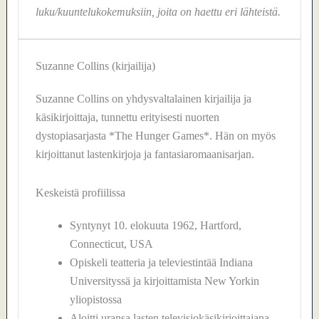
luku/kuuntelukokemuksiin, joita on haettu eri lähteistä.
Suzanne Collins (kirjailija)
Suzanne Collins on yhdysvaltalainen kirjailija ja
käsikirjoittaja, tunnettu erityisesti nuorten
dystopiasarjasta *The Hunger Games*. Hän on myös
kirjoittanut lastenkirjoja ja fantasiaromaanisarjan.
Keskeistä profiilissa
Syntynyt 10. elokuuta 1962, Hartford,
Connecticut, USA
Opiskeli teatteria ja televiestintää Indiana
Universityssä ja kirjoittamista New Yorkin
yliopistossa
Aloitti uransa lasten televisiokäsikirjoittajana