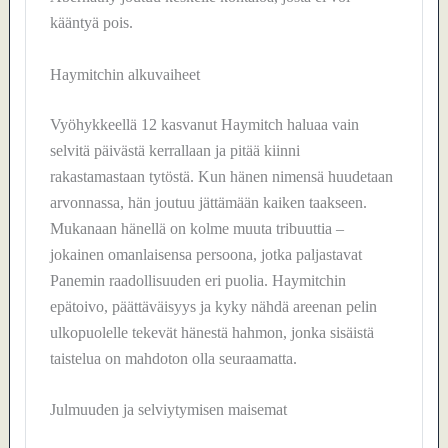
kääntyä pois.
Haymitchin alkuvaiheet
Vyöhykkeellä 12 kasvanut Haymitch haluaa vain
selvitä päivästä kerrallaan ja pitää kiinni
rakastamastaan tytöstä. Kun hänen nimensä huudetaan
arvonnassa, hän joutuu jättämään kaiken taakseen.
Mukanaan hänellä on kolme muuta tribuuttia –
jokainen omanlaisensa persoona, jotka paljastavat
Panemin raadollisuuden eri puolia. Haymitchin
epätoivo, päättäväisyys ja kyky nähdä areenan pelin
ulkopuolelle tekevät hänestä hahmon, jonka sisäistä
taistelua on mahdoton olla seuraamatta.
Julmuuden ja selviytymisen maisemat