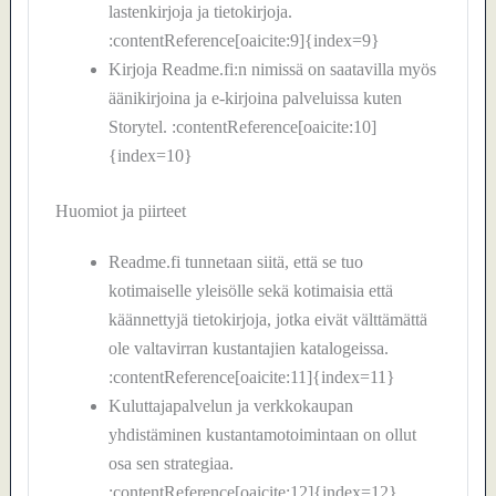
lastenkirjoja ja tietokirjoja.
:contentReference[oaicite:9]{index=9}
Kirjoja Readme.fi:n nimissä on saatavilla myös
äänikirjoina ja e-kirjoina palveluissa kuten
Storytel. :contentReference[oaicite:10]
{index=10}
Huomiot ja piirteet
Readme.fi tunnetaan siitä, että se tuo
kotimaiselle yleisölle sekä kotimaisia että
käännettyjä tietokirjoja, jotka eivät välttämättä
ole valtavirran kustantajien katalogeissa.
:contentReference[oaicite:11]{index=11}
Kuluttajapalvelun ja verkkokaupan
yhdistäminen kustantamotoimintaan on ollut
osa sen strategiaa.
:contentReference[oaicite:12]{index=12}