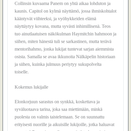
Collinsin kuvaama Panem on yhtä aikaa lohduton ja
kaunis. Capitol on kylmä näyttämö, jossa ihmiskohtalot
kääntyvät viihteeksi, ja vyöhykkeiden elämä
näyttäytyy kovana, mutta syvästi inhimillisenä. Teos
tuo ainutlaatuisen näkökulman Haymitchin hahmoon ja
siihen, miten hänestä tuli se sarkastinen, mutta terävä
mentorihahmo, jonka lukijat tuntevat sarjan aiemmista
osista. Samalla se avaa ikkunoita Nälkäpelin historiaan
ja siihen, kuinka julmuus periytyy sukupolvelta
toiselle.
Kokemus lukijalle
Elonkorjuun sarastus on synkkä, koskettava ja
syväluotaava tarina, joka saa miettimään, minkä
puolesta on valmis taistelemaan. Se on suunnattu
erityisesti nuorille ja aikuisille lukijoille, jotka haluavat