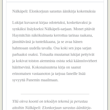
Nälkäpeli: Elonkorjuun sarastus äänikirja kokemuksia
Lukijat kuvaavat kirjaa odotetuksi, koskettavaksi ja
synkäksi lisäykseksi Nälkäpeli-sarjaan. Monet pitävät
Haymitchin näkökulmasta kerrottua tarinaa raakana,
jännittävänä ja tunteikkaana, ja se avaa hänen
hahmoaan uudella tavalla. Osa koki sen jopa sarjan
parhaaksi osaksi. Toisaalta muutamat lukijat pettyivät
ja kokivat toiston aiemmista osista sekä käännösvirheet
häiritsevinä. Kokonaisuutena kirja on saanut
erinomaisen vastaanoton ja tarjoaa faneille lisää
syvyyttä Panemin maailmaan.
Yllä oleva koonti on tekoälyn tekemä ja perustuu
aitoihin Nälkäpeli: Elonkorjuun sarastus äänikirja-