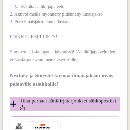
1. Valitse alta äänikirjapalvelu
2. Aktivoi meille myönnetty pidennetty ilmaisjakso
3. Peru ilmaisjakso ennen laskua
POIKKEUKSELLISTA!
Summerdeals-kampanja käynnissä! (Äänikirjapalveluiden
erikoistarjous vain meidän sivustolle)
Nextory ja Storytel tarjoaa ilmaisjakson myös
palaaville asiakkaille!
Tilaa parhaat äänikirjatarjoukset sähköpostiisi!
📩