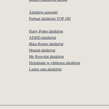
Äänikirja uutuudet
Parhaat äänikirjat TOP 100
Harry Potter äänikirjat
ADHD-äänikirjat
Ilkka Remes äänikirjat
Muumi äänikirjat
Me Rosvolat äänikirjat
Heinähattu ja vilttitossu äänikirjat
Lasten satu-äänikirjat