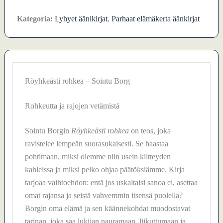
Kategoria:
Lyhyet äänikirjat
,
Parhaat elämäkerta äänkirjat
Röyhkeästi rohkea – Sointu Borg
Rohkeutta ja rajojen vetämistä
Sointu Borgin
Röyhkeästi rohkea
on teos, joka
ravistelee lempeän suorasukaisesti. Se haastaa
pohtimaan, miksi olemme niin usein kiltteyden
kahleissa ja miksi pelko ohjaa päätöksiämme. Kirja
tarjoaa vaihtoehdon: entä jos uskaltaisi sanoa ei, asettaa
omat rajansa ja seistä vahvemmin itsensä puolella?
Borgin oma elämä ja sen käännekohdat muodostavat
tarinan, joka saa lukijan nauramaan, liikuttumaan ja