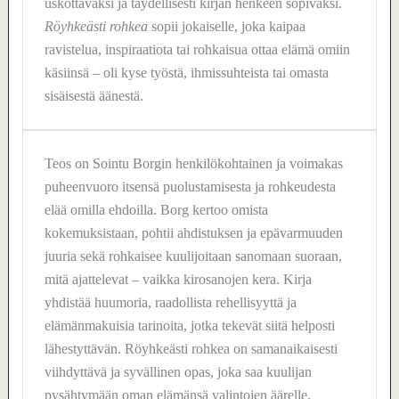
uskottavaksi ja täydellisesti kirjan henkeen sopivaksi.
Röyhkeästi rohkea
sopii jokaiselle, joka kaipaa
ravistelua, inspiraatiota tai rohkaisua ottaa elämä omiin
käsiinsä – oli kyse työstä, ihmissuhteista tai omasta
sisäisestä äänestä.
Teos on Sointu Borgin henkilökohtainen ja voimakas
puheenvuoro itsensä puolustamisesta ja rohkeudesta
elää omilla ehdoilla. Borg kertoo omista
kokemuksistaan, pohtii ahdistuksen ja epävarmuuden
juuria sekä rohkaisee kuulijoitaan sanomaan suoraan,
mitä ajattelevat – vaikka kirosanojen kera. Kirja
yhdistää huumoria, raadollista rehellisyyttä ja
elämänmakuisia tarinoita, jotka tekevät siitä helposti
lähestyttävän. Röyhkeästi rohkea on samanaikaisesti
viihdyttävä ja syvällinen opas, joka saa kuulijan
pysähtymään oman elämänsä valintojen äärelle.