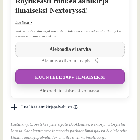
Röyhkeästi rohkea äänikirja
ilmaiseksi Nextoryssä!
Lue lisää
▾
Voit peruuttaa ilmaisjakson milloin tahansa ennen veloitusta. Ilmaijakso
koskee vain uusia asiakkaita.
Alekoodia ei tarvita
Alennus aktivoituu napista 👇
KUUNTELE 30PV ILMAISEKSI
Alekoodi toistaiseksi voimassa.
Lue lisää äänikirjapalveluista
Luetutkirjat.com tekee yhteistyötä BookBeatin, Nextoryn, Storytelin
kanssa. Saat kauttamme internetin parhaat ilmaisjaksot & alekoodit.
Linkit äänikirjapalveluiden sivuille ovat mainoslinkkejä.