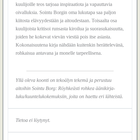
kuulijoille teos tarjoaa inspiraatiota ja vapauttavia
oivalluksia. Sointu Borgin oma lukutapa saa paljon
kiitosta elävyydestään ja aitoudestaan. Toisaalta osa
kuulijoista kritisoi runsasta kiroilua ja suorasukaisuutta,
joiden he kokevat vievän viestiä pois itse asiasta.
Kokonaisuutena kirja nähdään kuitenkin herättelevänä,
rohkaisua antavana ja monelle tarpeellisena.
Yllä oleva koonti on tekoälyn tekemä ja perustuu
aitoihin Sointu Borg: Röyhkeästi rohkea äänikirja-
luku/kuuntelukokemuksiin, joita on haettu eri lähteistä.
Tietoa ei löytynyt.