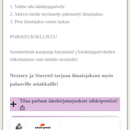
1. Valitse alta äänikirjapalvelu
2. Aktivoi meille myönnetty pidennetty ilmaisjakso
3. Peru ilmaisjakso ennen laskua
POIKKEUKSELLISTA!
Summerdeals-kampanja käynnissä! (Äänikirjapalveluiden
erikoistarjous vain meidän sivustolle)
Nextory ja Storytel tarjoaa ilmaisjakson myös
palaaville asiakkaille!
Tilaa parhaat äänikirjatarjoukset sähköpostiisi!
📩