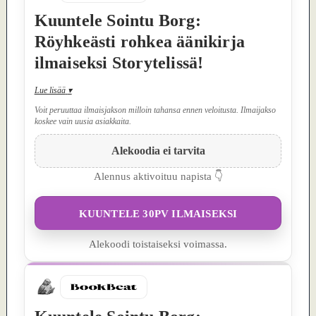
Kuuntele Sointu Borg:
Röyhkeästi rohkea äänikirja
ilmaiseksi Storytelissä!
Lue lisää
▾
Voit peruuttaa ilmaisjakson milloin tahansa ennen veloitusta. Ilmaijakso
koskee vain uusia asiakkaita.
Alekoodia ei tarvita
Alennus aktivoituu napista 👇
KUUNTELE 30PV ILMAISEKSI
Alekoodi toistaiseksi voimassa.