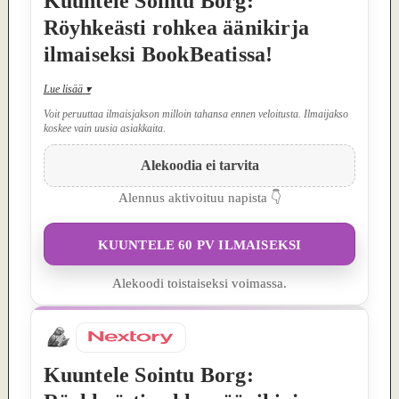
Kuuntele Sointu Borg:
Röyhkeästi rohkea äänikirja
ilmaiseksi BookBeatissa!
Lue lisää
▾
Voit peruuttaa ilmaisjakson milloin tahansa ennen veloitusta. Ilmaijakso
koskee vain uusia asiakkaita.
Alekoodia ei tarvita
Alennus aktivoituu napista 👇
KUUNTELE 60 PV ILMAISEKSI
Alekoodi toistaiseksi voimassa.
Kuuntele Sointu Borg: