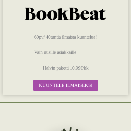
60pv/ 40tuntia ilmaista kuuntelua!
Vain uusille asiakkaille
Halvin paketti 10,99€/kk
KUUNTELE ILMAISEKSI