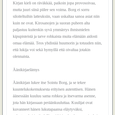
Kirjan kieli on räväkkää, paikoin jopa provosoivaa,
mutta juuri siinä piilee sen voima. Borg ei sorru
siloiteltuihin latteuksiin, vaan uskaltaa sanoa asiat niin
kuin ne ovat. Kirosanojen ja suoran puheen alta
paljastuu kuitenkin syvä ymmärrys ihmismielen
kipupisteistä ja tarve rohkaista muita elämään aidosti
omaa elämää. Teos yhdistää huumorin ja totuuden niin,
että lukija voi sekä hymyillä että oivaltaa jotakin
olennaista.
Äänikirjaelämys
Äänikirjan lukee itse Sointu Borg, ja se tekee
kuuntelukokemuksesta erityisen autenttisen. Hänen
äänessään kuuluu sama rohkea ja itsevarma asenne,
jota hän kirjassaan peräänkuuluttaa. Kuulijat ovat
kuvanneet hänen lukutapaansa eläytyväksi,