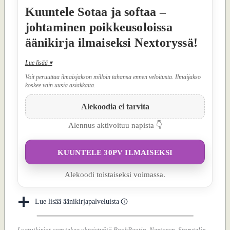
Kuuntele Sotaa ja softaa –
johtaminen poikkeusoloissa
äänikirja ilmaiseksi Nextoryssä!
Lue lisää
▾
Voit peruuttaa ilmaisjakson milloin tahansa ennen veloitusta. Ilmaijakso
koskee vain uusia asiakkaita.
Alekoodia ei tarvita
Alennus aktivoituu napista 👇
KUUNTELE 30PV ILMAISEKSI
Alekoodi toistaiseksi voimassa.
Lue lisää äänikirjapalveluista
Luetutkirjat.com tekee yhteistyötä BookBeatin, Nextoryn, Storytelin