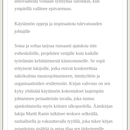
innovaatioita voidaan synnyttää silloinkin, kun
ympärillä vallitsee epävarmuus.
Käytännön oppeja ja inspiraatiota tulevaisuuden
johtajille
Sotaa ja softaa tarjoaa runsaasti ajatuksia niin
esihenkilöille, projektien vetäjille kuin kaikille
työelämän kehittämisestä kiinnostuneille. Se sopii
erityisesti lukijoille, jotka etsivät konkreettisia
näkökulmia muutosjohtamiseen, tiimityöhön ja
organisaatioiden resilienssiin. Kirjan vahvuus on sen
kyky yhdistää käytännön kokemukset laajempiin
johtamisen periaatteisiin tavalla, joka tuntuu
ajankohtaiselta myös kriisien ulkopuolella. Äänikirjan
lukija Martti Ranin tulkitsee teoksen selkeällä,
rauhallisella ja vakuuttavalla tyylillä, joka tukee kirjan
asiapitoista sisältöä ja antaa tilaa sen tärkeimmille