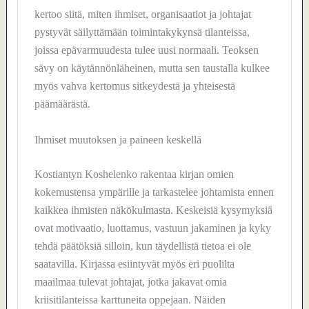
kertoo siitä, miten ihmiset, organisaatiot ja johtajat
pystyvät säilyttämään toimintakykynsä tilanteissa,
joissa epävarmuudesta tulee uusi normaali. Teoksen
sävy on käytännönläheinen, mutta sen taustalla kulkee
myös vahva kertomus sitkeydestä ja yhteisestä
päämäärästä.
Ihmiset muutoksen ja paineen keskellä
Kostiantyn Koshelenko rakentaa kirjan omien
kokemustensa ympärille ja tarkastelee johtamista ennen
kaikkea ihmisten näkökulmasta. Keskeisiä kysymyksiä
ovat motivaatio, luottamus, vastuun jakaminen ja kyky
tehdä päätöksiä silloin, kun täydellistä tietoa ei ole
saatavilla. Kirjassa esiintyvät myös eri puolilta
maailmaa tulevat johtajat, jotka jakavat omia
kriisitilanteissa karttuneita oppejaan. Näiden