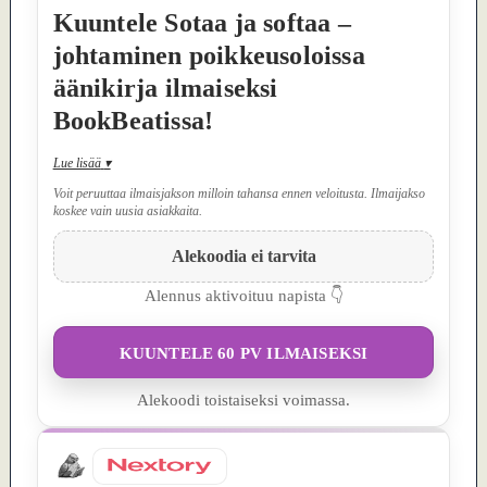
Kuuntele Sotaa ja softaa –
johtaminen poikkeusoloissa
äänikirja ilmaiseksi
BookBeatissa!
Lue lisää
▾
Voit peruuttaa ilmaisjakson milloin tahansa ennen veloitusta. Ilmaijakso
koskee vain uusia asiakkaita.
Alekoodia ei tarvita
Alennus aktivoituu napista 👇
KUUNTELE 60 PV ILMAISEKSI
Alekoodi toistaiseksi voimassa.