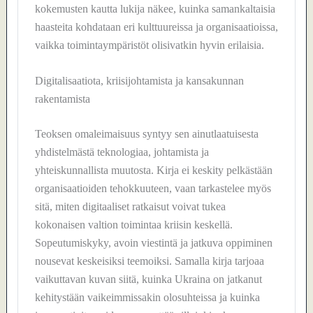
kokemusten kautta lukija näkee, kuinka samankaltaisia
haasteita kohdataan eri kulttuureissa ja organisaatioissa,
vaikka toimintaympäristöt olisivatkin hyvin erilaisia.
Digitalisaatiota, kriisijohtamista ja kansakunnan
rakentamista
Teoksen omaleimaisuus syntyy sen ainutlaatuisesta
yhdistelmästä teknologiaa, johtamista ja
yhteiskunnallista muutosta. Kirja ei keskity pelkästään
organisaatioiden tehokkuuteen, vaan tarkastelee myös
sitä, miten digitaaliset ratkaisut voivat tukea
kokonaisen valtion toimintaa kriisin keskellä.
Sopeutumiskyky, avoin viestintä ja jatkuva oppiminen
nousevat keskeisiksi teemoiksi. Samalla kirja tarjoaa
vaikuttavan kuvan siitä, kuinka Ukraina on jatkanut
kehitystään vaikeimmissakin olosuhteissa ja kuinka