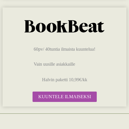
60pv/ 40tuntia ilmaista kuuntelua!
Vain uusille asiakkaille
Halvin paketti 10,99€/kk
KUUNTELE ILMAISEKSI