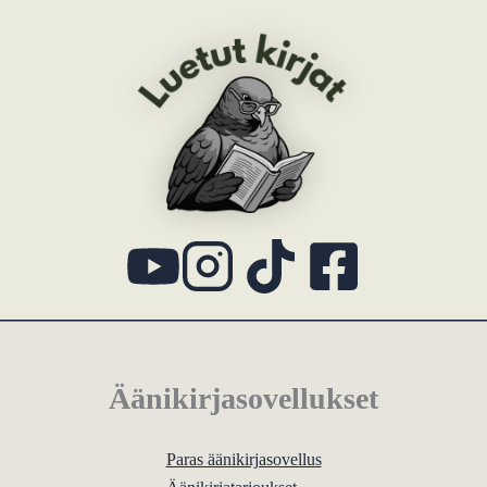
Äänikirjasovellukset
Paras äänikirjasovellus