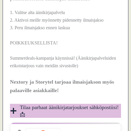
1. Valitse alta äänikirjapalvelu
2. Aktivoi meille myönnetty pidennetty ilmaisjakso
3. Peru ilmaisjakso ennen laskua
POIKKEUKSELLISTA!
Summerdeals-kampanja käynnissä! (Äänikirjapalveluiden
erikoistarjous vain meidän sivustolle)
Nextory ja Storytel tarjoaa ilmaisjakson myös
palaaville asiakkaille!
Tilaa parhaat äänikirjatarjoukset sähköpostiisi!
📩