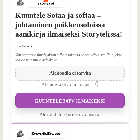
Kuuntele Sotaa ja softaa –
johtaminen poikkeusoloissa
äänikirja ilmaiseksi Storytelissä!
Lue lisää
▾
Voit peruuttaa ilmaisjakson milloin tahansa ennen veloitusta. Ilmaijakso
koskee vain uusia asiakkaita.
Alekoodia ei tarvita
Alennus aktivoituu napista 👇
KUUNTELE 30PV ILMAISEKSI
Alekoodi toistaiseksi voimassa.