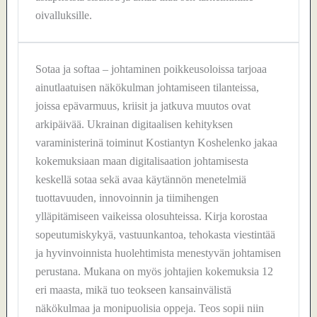
oivalluksille.
Sotaa ja softaa – johtaminen poikkeusoloissa tarjoaa
ainutlaatuisen näkökulman johtamiseen tilanteissa,
joissa epävarmuus, kriisit ja jatkuva muutos ovat
arkipäivää. Ukrainan digitaalisen kehityksen
varaministerinä toiminut Kostiantyn Koshelenko jakaa
kokemuksiaan maan digitalisaation johtamisesta
keskellä sotaa sekä avaa käytännön menetelmiä
tuottavuuden, innovoinnin ja tiimihengen
ylläpitämiseen vaikeissa olosuhteissa. Kirja korostaa
sopeutumiskykyä, vastuunkantoa, tehokasta viestintää
ja hyvinvoinnista huolehtimista menestyvän johtamisen
perustana. Mukana on myös johtajien kokemuksia 12
eri maasta, mikä tuo teokseen kansainvälistä
näkökulmaa ja monipuolisia oppeja. Teos sopii niin