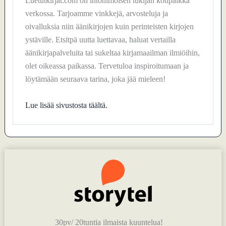
Luetutkirjat.com on intohimoisen lukijan kotipaikka
verkossa. Tarjoamme vinkkejä, arvosteluja ja
oivalluksia niin äänikirjojen kuin perinteisten kirjojen
ystäville. Etsitpä uutta luettavaa, haluat vertailla
äänikirjapalveluita tai sukeltaa kirjamaailman ilmiöihin,
olet oikeassa paikassa. Tervetuloa inspiroitumaan ja
löytämään seuraava tarina, joka jää mieleen!
Lue lisää sivustosta täältä.
30pv/ 20tuntia ilmaista kuuntelua!