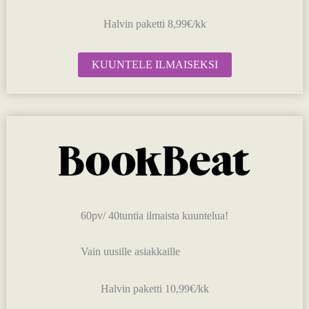
Halvin paketti 8,99€/kk
KUUNTELE ILMAISEKSI
60pv/ 40tuntia ilmaista kuuntelua!
Vain uusille asiakkaille
Halvin paketti 10,99€/kk