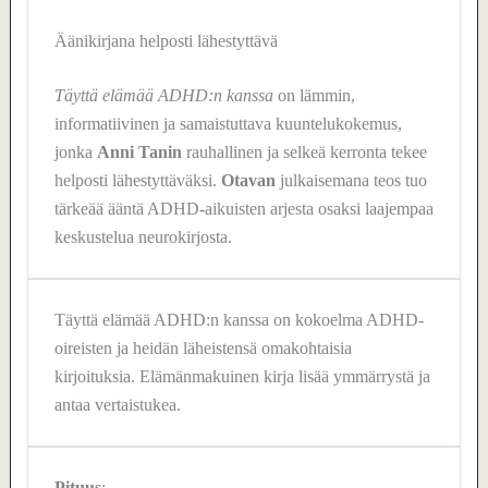
Äänikirjana helposti lähestyttävä
Täyttä elämää ADHD:n kanssa
on lämmin,
informatiivinen ja samaistuttava kuuntelukokemus,
jonka
Anni Tanin
rauhallinen ja selkeä kerronta tekee
helposti lähestyttäväksi.
Otavan
julkaisemana teos tuo
tärkeää ääntä ADHD-aikuisten arjesta osaksi laajempaa
keskustelua neurokirjosta.
Täyttä elämää ADHD:n kanssa on kokoelma ADHD-
oireisten ja heidän läheistensä omakohtaisia
kirjoituksia. Elämänmakuinen kirja lisää ymmärrystä ja
antaa vertaistukea.
Pituus
: