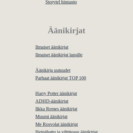
Storytel hinnasto
Äänikirjat
Ilmaiset äänikirjat
Ilmaiset äänikirjat lapsille
Äänikirja uutuudet
Parhaat äänikirjat TOP 100
Harry Potter äänikirjat
ADHD-äänikirjat
Ilkka Remes äänikirjat
Muumi äänikirjat
Me Rosvolat äänikirjat
Heinähattu ja vilttitossu äänikirjat