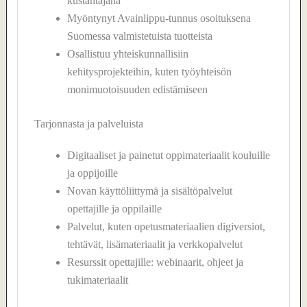
kustantajana
Myöntynyt Avainlippu-tunnus osoituksena
Suomessa valmistetuista tuotteista
Osallistuu yhteiskunnallisiin
kehitysprojekteihin, kuten työyhteisön
monimuotoisuuden edistämiseen
Tarjonnasta ja palveluista
Digitaaliset ja painetut oppimateriaalit kouluille
ja oppijoille
Novan käyttöliittymä ja sisältöpalvelut
opettajille ja oppilaille
Palvelut, kuten opetusmateriaalien digiversiot,
tehtävät, lisämateriaalit ja verkkopalvelut
Resurssit opettajille: webinaarit, ohjeet ja
tukimateriaalit