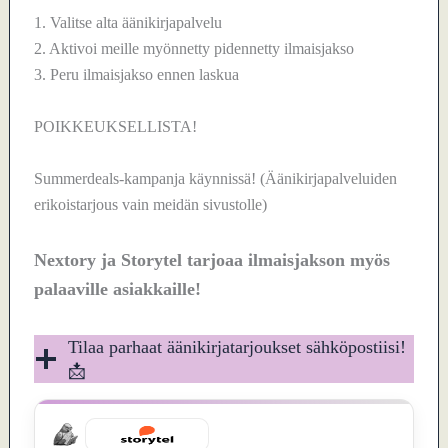
1. Valitse alta äänikirjapalvelu
2. Aktivoi meille myönnetty pidennetty ilmaisjakso
3. Peru ilmaisjakso ennen laskua
POIKKEUKSELLISTA!
Summerdeals-kampanja käynnissä! (Äänikirjapalveluiden
erikoistarjous vain meidän sivustolle)
Nextory ja Storytel tarjoaa ilmaisjakson myös
palaaville asiakkaille!
Tilaa parhaat äänikirjatarjoukset sähköpostiisi!
📩