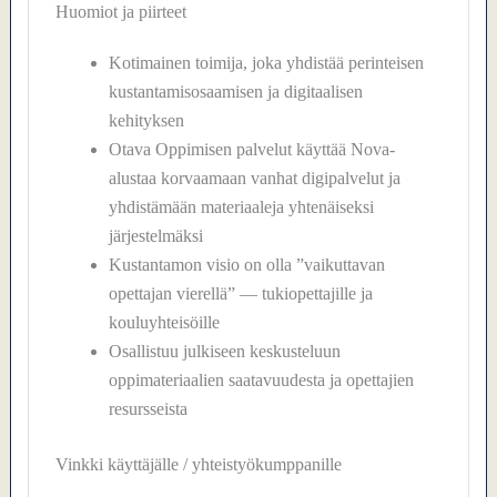
Huomiot ja piirteet
Kotimainen toimija, joka yhdistää perinteisen
kustantamisosaamisen ja digitaalisen
kehityksen
Otava Oppimisen palvelut käyttää Nova-
alustaa korvaamaan vanhat digipalvelut ja
yhdistämään materiaaleja yhtenäiseksi
järjestelmäksi
Kustantamon visio on olla ”vaikuttavan
opettajan vierellä” — tukiopettajille ja
kouluyhteisöille
Osallistuu julkiseen keskusteluun
oppimateriaalien saatavuudesta ja opettajien
resursseista
Vinkki käyttäjälle / yhteistyökumppanille