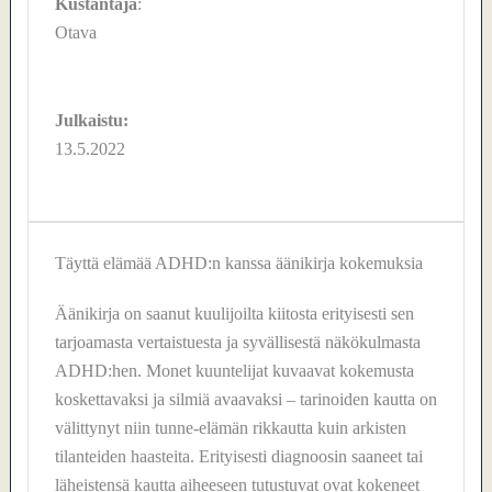
Kustantaja
:
Otava
Julkaistu:
13.5.2022
Täyttä elämää ADHD:n kanssa äänikirja kokemuksia
Äänikirja on saanut kuulijoilta kiitosta erityisesti sen
tarjoamasta vertaistuesta ja syvällisestä näkökulmasta
ADHD:hen. Monet kuuntelijat kuvaavat kokemusta
koskettavaksi ja silmiä avaavaksi – tarinoiden kautta on
välittynyt niin tunne-elämän rikkautta kuin arkisten
tilanteiden haasteita. Erityisesti diagnoosin saaneet tai
läheistensä kautta aiheeseen tutustuvat ovat kokeneet