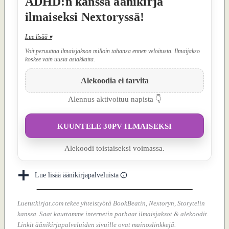
ADHD:n kanssa äänikirja
ilmaiseksi Nextoryssä!
Lue lisää
▾
Voit peruuttaa ilmaisjakson milloin tahansa ennen veloitusta. Ilmaijakso
koskee vain uusia asiakkaita.
Alekoodia ei tarvita
Alennus aktivoituu napista 👇
KUUNTELE 30PV ILMAISEKSI
Alekoodi toistaiseksi voimassa.
Lue lisää äänikirjapalveluista
Luetutkirjat.com tekee yhteistyötä BookBeatin, Nextoryn, Storytelin
kanssa. Saat kauttamme internetin parhaat ilmaisjaksot & alekoodit.
Linkit äänikirjapalveluiden sivuille ovat mainoslinkkejä.