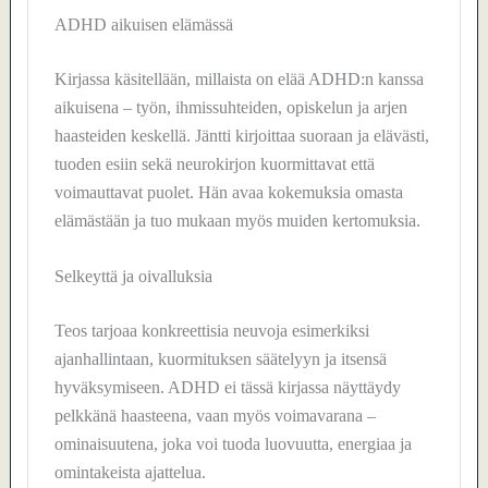
ADHD aikuisen elämässä
Kirjassa käsitellään, millaista on elää ADHD:n kanssa
aikuisena – työn, ihmissuhteiden, opiskelun ja arjen
haasteiden keskellä. Jäntti kirjoittaa suoraan ja elävästi,
tuoden esiin sekä neurokirjon kuormittavat että
voimauttavat puolet. Hän avaa kokemuksia omasta
elämästään ja tuo mukaan myös muiden kertomuksia.
Selkeyttä ja oivalluksia
Teos tarjoaa konkreettisia neuvoja esimerkiksi
ajanhallintaan, kuormituksen säätelyyn ja itsensä
hyväksymiseen. ADHD ei tässä kirjassa näyttäydy
pelkkänä haasteena, vaan myös voimavarana –
ominaisuutena, joka voi tuoda luovuutta, energiaa ja
omintakeista ajattelua.