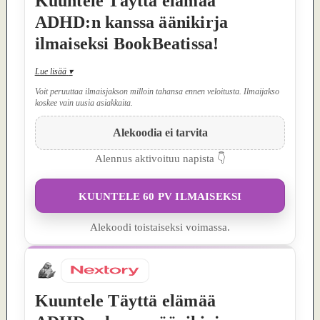
Kuuntele Täyttä elämää
ADHD:n kanssa äänikirja
ilmaiseksi BookBeatissa!
Lue lisää
▾
Voit peruuttaa ilmaisjakson milloin tahansa ennen veloitusta. Ilmaijakso
koskee vain uusia asiakkaita.
Alekoodia ei tarvita
Alennus aktivoituu napista 👇
KUUNTELE 60 PV ILMAISEKSI
Alekoodi toistaiseksi voimassa.
Kuuntele Täyttä elämää