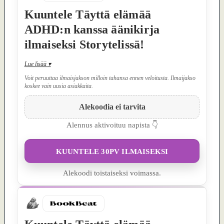
Kuuntele Täyttä elämää
ADHD:n kanssa äänikirja
ilmaiseksi Storytelissä!
Lue lisää
▾
Voit peruuttaa ilmaisjakson milloin tahansa ennen veloitusta. Ilmaijakso
koskee vain uusia asiakkaita.
Alekoodia ei tarvita
Alennus aktivoituu napista 👇
KUUNTELE 30PV ILMAISEKSI
Alekoodi toistaiseksi voimassa.