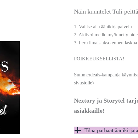
Näin kuuntelet Tuli peittä
1. Valitse alta äänikirjapalvelu
2. Aktivoi meille myönnetty pide
3. Peru ilmaisjakso ennen laskua
POIKKEUKSELLISTA!
Summerdeals-kampanja käynnissä!
sivustolle)
Nextory ja Storytel tar
asiakkaille!
Tilaa parhaat äänikirjat