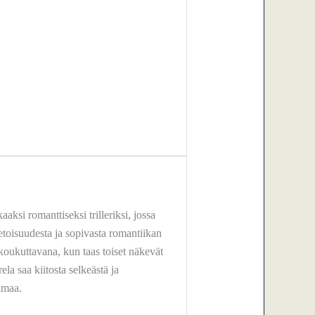
aaksi romanttiseksi trilleriksi, jossa
toisuudesta ja sopivasta romantiikan
n koukuttavana, kun taas toiset näkevät
a saa kiitosta selkeästä ja
elmaa.