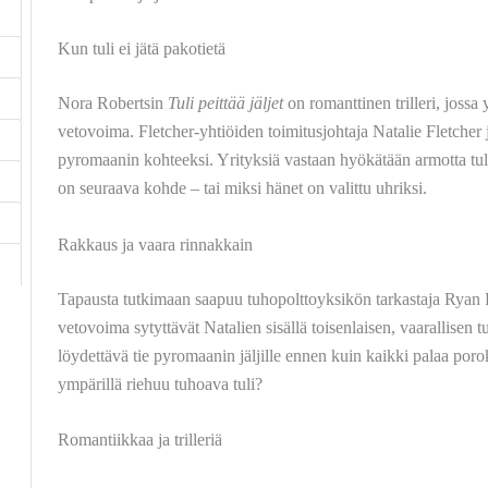
Kun tuli ei jätä pakotietä
Nora Robertsin
Tuli peittää jäljet
on romanttinen trilleri, jossa 
vetovoima. Fletcher-yhtiöiden toimitusjohtaja Natalie Fletcher 
pyromaanin kohteeksi. Yrityksiä vastaan hyökätään armotta tul
on seuraava kohde – tai miksi hänet on valittu uhriksi.
Rakkaus ja vaara rinnakkain
Tapausta tutkimaan saapuu tuhopolttoyksikön tarkastaja Ryan P
vetovoima sytyttävät Natalien sisällä toisenlaisen, vaarallisen 
löydettävä tie pyromaanin jäljille ennen kuin kaikki palaa por
ympärillä riehuu tuhoava tuli?
Romantiikkaa ja trilleriä