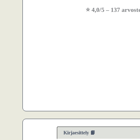
⭐
4,0/5
– 137 arvost
Kirjaesittely 📙