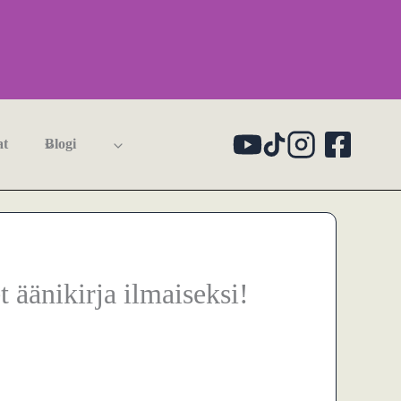
at
Blogi
et äänikirja ilmaiseksi!