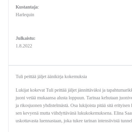
Kustantaja
:
Harlequin
Julkaistu:
1.8.2022
Tuli peittää jäljet äänikirja kokemuksia
Lukijat kokevat Tuli peittää jäljet jännittäväksi ja tapahtumarikk
juoni vetää mukaansa alusta loppuun. Tarinaa kehutaan juonive
ja rikosjuonen yhdistelmästä. Osa lukijoista pitää sitä erityise
sen kevyenä mutta viihdyttävänä lukukokemuksena. Elina Saarel
uskottavasta luennastaan, joka tukee tarinan intensiivistä tunn