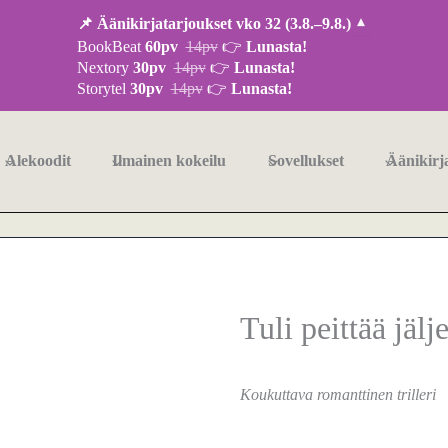
📌 Äänikirjatarjoukset vko 32 (3.8.–9.8.)
▾
BookBeat
60pv
14pv
👉
Lunasta!
Nextory
30pv
14pv
👉
Lunasta!
Storytel
30pv
14pv
👉
Lunasta!
Alekoodit
Ilmainen kokeilu
Sovellukset
Äänikirj
Tuli peittää jälj
Koukuttava romanttinen trilleri