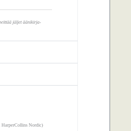
eittää jäljet äänikirja-
 HarperCollins Nordic)