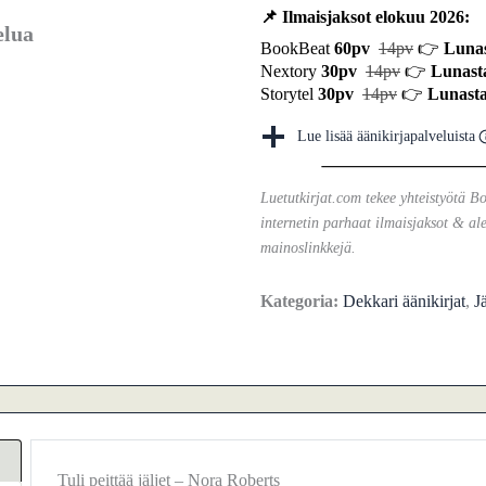
📌 Ilmaisjaksot elokuu 2026:
elua
BookBeat
60pv
14pv
👉
Lunas
Nextory
30pv
14pv
👉
Lunast
Storytel
30pv
14pv
👉
Lunasta
Lue lisää äänikirjapalveluista
Luetutkirjat.com tekee yhteistyötä B
internetin parhaat ilmaisjaksot & ale
mainoslinkkejä.
Kategoria:
Dekkari äänikirjat
,
J
Tuli peittää jäljet – Nora Roberts