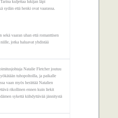
Tarina kuljettaa lukijan läpi
kä sydän että henki ovat vaarassa.
iin sekä vaaran uhan että romanttisen
iille, jotka haluavat yhdistää
toimitusjohtaja Natalie Fletcher joutuu
ökätään tuhopoltoilla, ja paikalle
sissa vaan myös herättää Natalien
tävä rikollinen ennen kuin liekit
ydämen sykettä kiihdyttävää jännitystä