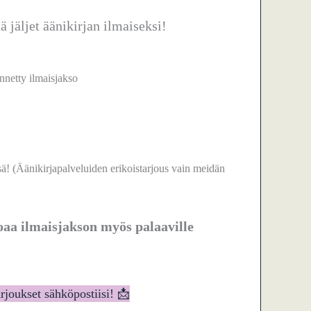
ä jäljet äänikirjan ilmaiseksi!
nnetty ilmaisjakso
 (Äänikirjapalveluiden erikoistarjous vain meidän
joaa ilmaisjakson myös palaaville
arjoukset sähköpostiisi! 📩