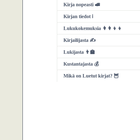
Kirja nopeasti 🚅
Kirjan tiedot ℹ️
Lukukokemuksia 👩‍👩‍👦‍👦
Kirjailijasta ✍️
Lukijasta 👨‍🏫
Kustantajasta 💰
Mikä on Luetut kirjat? 🦉