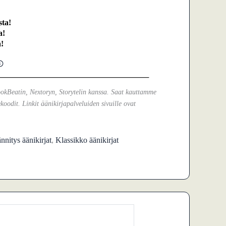
ta!
a!
!
ookBeatin, Nextoryn, Storytelin kanssa. Saat kauttamme
koodit. Linkit äänikirjapalveluiden sivuille ovat
ännitys äänikirjat
,
Klassikko äänikirjat