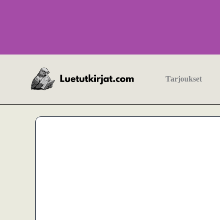
Siirry
sisältöön
Tarjoukset