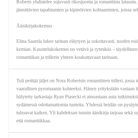
Roberts yhdistelee sujuvasti rikosjuonta ja romanttista latausta. 
jännittävien tapahtumien ja kipinöivien kohtaamisten, joissa se
Äänikirjakokemus
Elina Saarela lukee tarinan eläytyen ja uskottavasti, tuoden es
kemian. Kuuntelukokemus on vetävä ja rytmikäs – täydellinen n
romantiikan ja trillerin yhteen koukuttavaan tarinaan.
Tuli peittää jäljet on Nora Robertsin romanttinen trilleri, jossa 
vaarallisen pyromaanin kohteeksi. Hänen yrityksiään vastaan hy
hälytetty tarkastaja Ryan Piasecki ei ainoastaan auta tutkimuk
sydämessä odottamattomia tunteita. Yhdessä heidän on pysäytet
tuhoavat kaiken. Yli kahdeksan tunnin äänikirja tarjoaa sekä s
että romantiikkaa.