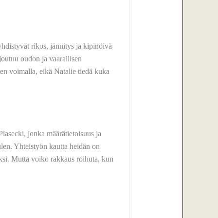
yhdistyvät rikos, jännitys ja kipinöivä
joutuu oudon ja vaarallisen
en voimalla, eikä Natalie tiedä kuka
iasecki, jonka määrätietoisuus ja
tulen. Yhteistyön kautta heidän on
oksi. Mutta voiko rakkaus roihuta, kun