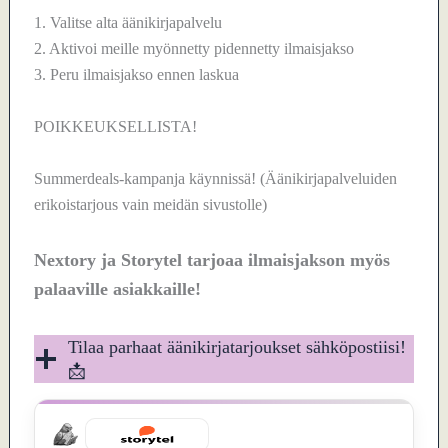
1. Valitse alta äänikirjapalvelu
2. Aktivoi meille myönnetty pidennetty ilmaisjakso
3. Peru ilmaisjakso ennen laskua
POIKKEUKSELLISTA!
Summerdeals-kampanja käynnissä! (Äänikirjapalveluiden
erikoistarjous vain meidän sivustolle)
Nextory ja Storytel tarjoaa ilmaisjakson myös
palaaville asiakkaille!
Tilaa parhaat äänikirjatarjoukset sähköpostiisi!
📩