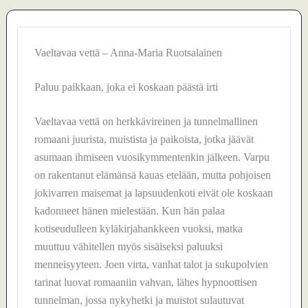
Vaeltavaa vettä – Anna-Maria Ruotsalainen
Paluu paikkaan, joka ei koskaan päästä irti
Vaeltavaa vettä on herkkävireinen ja tunnelmallinen
romaani juurista, muistista ja paikoista, jotka jäävät
asumaan ihmiseen vuosikymmentenkin jälkeen. Varpu
on rakentanut elämänsä kauas etelään, mutta pohjoisen
jokivarren maisemat ja lapsuudenkoti eivät ole koskaan
kadonneet hänen mielestään. Kun hän palaa
kotiseudulleen kyläkirjahankkeen vuoksi, matka
muuttuu vähitellen myös sisäiseksi paluuksi
menneisyyteen. Joen virta, vanhat talot ja sukupolvien
tarinat luovat romaaniin vahvan, lähes hypnoottisen
tunnelman, jossa nykyhetki ja muistot sulautuvat