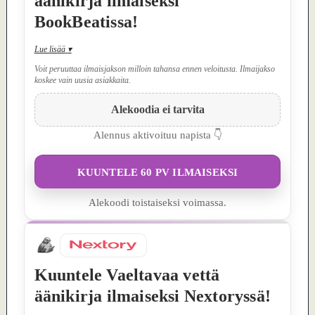
äänikirja ilmaiseksi
BookBeatissa!
Lue lisää
▾
Voit peruuttaa ilmaisjakson milloin tahansa ennen veloitusta. Ilmaijakso
koskee vain uusia asiakkaita.
Alekoodia ei tarvita
Alennus aktivoituu napista 👇
KUUNTELE 60 PV ILMAISEKSI
Alekoodi toistaiseksi voimassa.
Kuuntele Vaeltavaa vettä
äänikirja ilmaiseksi Nextoryssä!