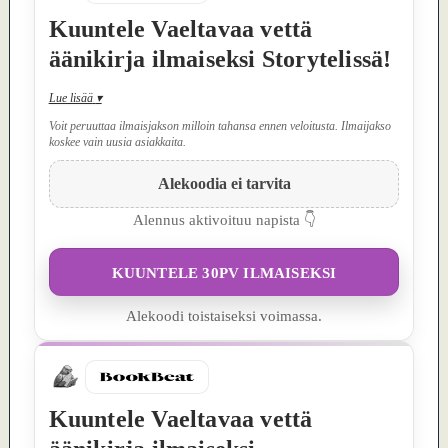
Kuuntele Vaeltavaa vettä
äänikirja ilmaiseksi Storytelissä!
Lue lisää
▾
Voit peruuttaa ilmaisjakson milloin tahansa ennen veloitusta. Ilmaijakso
koskee vain uusia asiakkaita.
Alekoodia ei tarvita
Alennus aktivoituu napista 👇
KUUNTELE 30PV ILMAISEKSI
Alekoodi toistaiseksi voimassa.
Kuuntele Vaeltavaa vettä