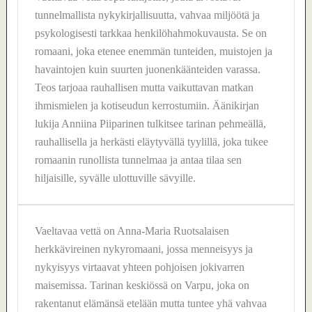
tunnelmallista nykykirjallisuutta, vahvaa miljöötä ja
psykologisesti tarkkaa henkilöhahmokuvausta. Se on
romaani, joka etenee enemmän tunteiden, muistojen ja
havaintojen kuin suurten juonenkäänteiden varassa.
Teos tarjoaa rauhallisen mutta vaikuttavan matkan
ihmismielen ja kotiseudun kerrostumiin. Äänikirjan
lukija Anniina Piiparinen tulkitsee tarinan pehmeällä,
rauhallisella ja herkästi eläytyvällä tyylillä, joka tukee
romaanin runollista tunnelmaa ja antaa tilaa sen
hiljaisille, syvälle ulottuville sävyille.
Vaeltavaa vettä on Anna-Maria Ruotsalaisen
herkkävireinen nykyromaani, jossa menneisyys ja
nykyisyys virtaavat yhteen pohjoisen jokivarren
maisemissa. Tarinan keskiössä on Varpu, joka on
rakentanut elämänsä etelään mutta tuntee yhä vahvaa