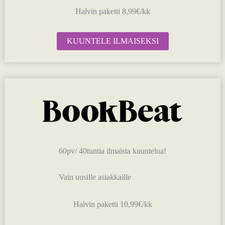
Halvin paketti 8,99€/kk
KUUNTELE ILMAISEKSI
60pv/ 40tuntia ilmaista kuuntelua!
Vain uusille asiakkaille
Halvin paketti 10,99€/kk