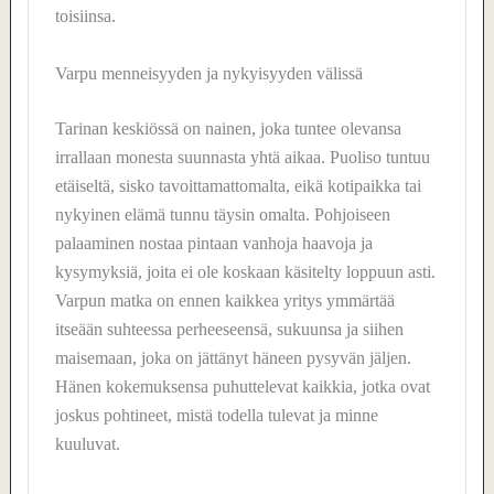
toisiinsa.
Varpu menneisyyden ja nykyisyyden välissä
Tarinan keskiössä on nainen, joka tuntee olevansa
irrallaan monesta suunnasta yhtä aikaa. Puoliso tuntuu
etäiseltä, sisko tavoittamattomalta, eikä kotipaikka tai
nykyinen elämä tunnu täysin omalta. Pohjoiseen
palaaminen nostaa pintaan vanhoja haavoja ja
kysymyksiä, joita ei ole koskaan käsitelty loppuun asti.
Varpun matka on ennen kaikkea yritys ymmärtää
itseään suhteessa perheeseensä, sukuunsa ja siihen
maisemaan, joka on jättänyt häneen pysyvän jäljen.
Hänen kokemuksensa puhuttelevat kaikkia, jotka ovat
joskus pohtineet, mistä todella tulevat ja minne
kuuluvat.