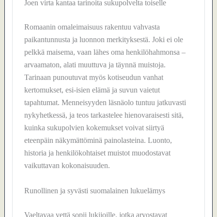
Joen virta kantaa tarinoita sukupolvelta toiselle
Romaanin omaleimaisuus rakentuu vahvasta
paikantunnusta ja luonnon merkityksestä. Joki ei ole
pelkkä maisema, vaan lähes oma henkilöhahmonsa –
arvaamaton, alati muuttuva ja täynnä muistoja.
Tarinaan punoutuvat myös kotiseudun vanhat
kertomukset, esi-isien elämä ja suvun vaietut
tapahtumat. Menneisyyden läsnäolo tuntuu jatkuvasti
nykyhetkessä, ja teos tarkastelee hienovaraisesti sitä,
kuinka sukupolvien kokemukset voivat siirtyä
eteenpäin näkymättöminä painolasteina. Luonto,
historia ja henkilökohtaiset muistot muodostavat
vaikuttavan kokonaisuuden.
Runollinen ja syvästi suomalainen lukuelämys
Vaeltavaa vettä sopii lukijoille, jotka arvostavat