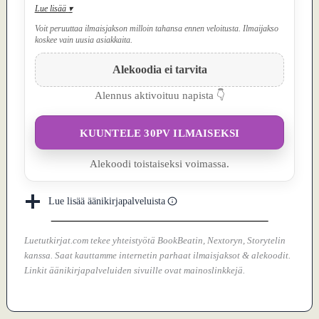
Lue lisää
▾
Voit peruuttaa ilmaisjakson milloin tahansa ennen veloitusta. Ilmaijakso
koskee vain uusia asiakkaita.
Alekoodia ei tarvita
Alennus aktivoituu napista 👇
KUUNTELE 30PV ILMAISEKSI
Alekoodi toistaiseksi voimassa.
Lue lisää äänikirjapalveluista
Luetutkirjat.com tekee yhteistyötä BookBeatin, Nextoryn, Storytelin
kanssa. Saat kauttamme internetin parhaat ilmaisjaksot & alekoodit.
Linkit äänikirjapalveluiden sivuille ovat mainoslinkkejä.