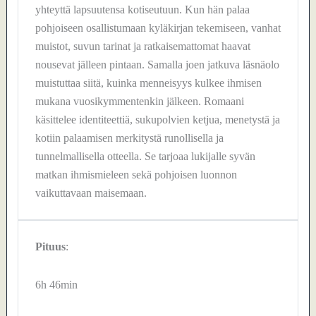
yhteyttä lapsuutensa kotiseutuun. Kun hän palaa
pohjoiseen osallistumaan kyläkirjan tekemiseen, vanhat
muistot, suvun tarinat ja ratkaisemattomat haavat
nousevat jälleen pintaan. Samalla joen jatkuva läsnäolo
muistuttaa siitä, kuinka menneisyys kulkee ihmisen
mukana vuosikymmentenkin jälkeen. Romaani
käsittelee identiteettiä, sukupolvien ketjua, menetystä ja
kotiin palaamisen merkitystä runollisella ja
tunnelmallisella otteella. Se tarjoaa lukijalle syvän
matkan ihmismieleen sekä pohjoisen luonnon
vaikuttavaan maisemaan.
Pituus
:
6h 46min