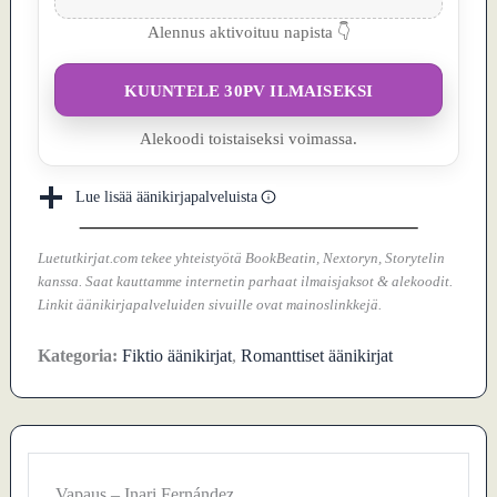
Alennus aktivoituu napista 👇
KUUNTELE 30PV ILMAISEKSI
Alekoodi toistaiseksi voimassa.
Lue lisää äänikirjapalveluista
Luetutkirjat.com tekee yhteistyötä BookBeatin, Nextoryn, Storytelin
kanssa. Saat kauttamme internetin parhaat ilmaisjaksot & alekoodit.
Linkit äänikirjapalveluiden sivuille ovat mainoslinkkejä.
Kategoria:
Fiktio äänikirjat
,
Romanttiset äänikirjat
Vapaus – Inari Fernández