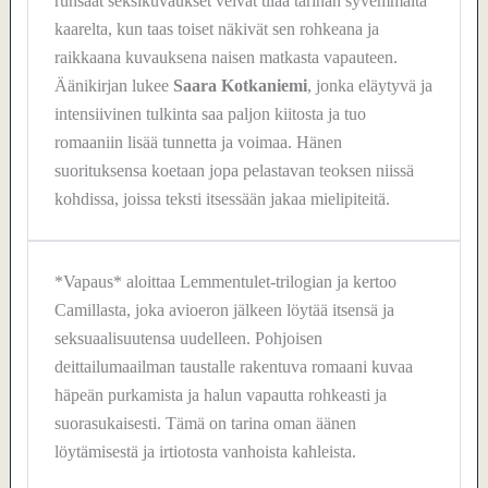
runsaat seksikuvaukset veivät tilaa tarinan syvemmältä
kaarelta, kun taas toiset näkivät sen rohkeana ja
raikkaana kuvauksena naisen matkasta vapauteen.
Äänikirjan lukee
Saara Kotkaniemi
, jonka eläytyvä ja
intensiivinen tulkinta saa paljon kiitosta ja tuo
romaaniin lisää tunnetta ja voimaa. Hänen
suorituksensa koetaan jopa pelastavan teoksen niissä
kohdissa, joissa teksti itsessään jakaa mielipiteitä.
*Vapaus* aloittaa Lemmentulet-trilogian ja kertoo
Camillasta, joka avioeron jälkeen löytää itsensä ja
seksuaalisuutensa uudelleen. Pohjoisen
deittailumaailman taustalle rakentuva romaani kuvaa
häpeän purkamista ja halun vapautta rohkeasti ja
suorasukaisesti. Tämä on tarina oman äänen
löytämisestä ja irtiotosta vanhoista kahleista.