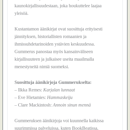
kaunokirjallisuudestaan, joka houkuttelee laajaa
yleisöä.
Kustantamon äänikirjat ovat suosittuja erityisesti
jännityksen, historiallisten romaanien ja
ihmissuhdetarinoiden ystävien keskuudessa.
Gummerus panostaa myös kansainväliseen
kirjallisuuteen ja julkaisee useita maailmalla
menestyneitä nimiä suomeksi.
Suosittuja äänikirjoja Gummerukselta:
– Ilkka Remes:
Karjalan lunnaat
– Eve Hietamies:
Hammaskeiju
– Clare Mackintosh:
Annoin sinun mennä
Gummeruksen äänikirjoja voi kuunnella kaikissa
suurimmissa palveluissa, kuten BookBeatissa,