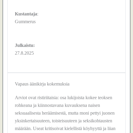
Kustantaja
:
Gummerus
Julkaistu:
27.8.2025
Vapaus äänikirja kokemuksia
Arviot ovat ristiriitaisia: osa lukijoista kokee teoksen
rohkeana ja kiinnostavana kuvauksena naisen
seksuaalisesta heräämisestä, mutta moni pettyi juonen
yksinkertaisuuteen, toisteisuuteen ja seksikohtausten
määrään. Useat kritisoivat kielellistä köyhyyttä ja liian