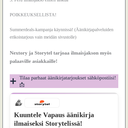
POIKKEUKSELLISTA!
Summerdeals-kampanja käynnissä! (Äänikirjapalveluiden
erikoistarjous vain meidän sivustolle)
Nextory ja Storytel tarjoaa ilmaisjakson myös
palaaville asiakkaille!
Tilaa parhaat äänikirjatarjoukset sähköpostiisi!
📩
Kuuntele Vapaus äänikirja
ilmaiseksi Storytelissä!