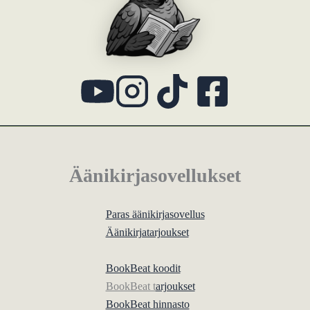
Äänikirjasovellukset
Paras äänikirjasovellus
Äänikirjatarjoukset
BookBeat koodit
BookBeat t
arjoukset
BookBeat hinnasto