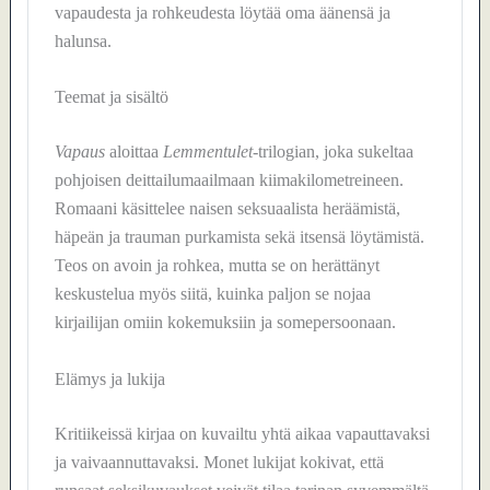
vapaudesta ja rohkeudesta löytää oma äänensä ja
halunsa.
Teemat ja sisältö
Vapaus
aloittaa
Lemmentulet
-trilogian, joka sukeltaa
pohjoisen deittailumaailmaan kiimakilometreineen.
Romaani käsittelee naisen seksuaalista heräämistä,
häpeän ja trauman purkamista sekä itsensä löytämistä.
Teos on avoin ja rohkea, mutta se on herättänyt
keskustelua myös siitä, kuinka paljon se nojaa
kirjailijan omiin kokemuksiin ja somepersoonaan.
Elämys ja lukija
Kritiikeissä kirjaa on kuvailtu yhtä aikaa vapauttavaksi
ja vaivaannuttavaksi. Monet lukijat kokivat, että