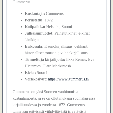
Gummerus
Kustantaja:
Gummerus
Perustettu:
1872
Kotipaikka:
Helsinki, Suomi
Julkaisumuodot:
Painetut kirjat, e-kirjat,
äänikirjat
Erikoisala:
Kaunokirjallisuus, dekkarit,
historialliset romaanit, viihdekirjallisuus
Tunnettuja kirjailijoita:
Ilkka Remes, Eve
Hietamies, Clare Mackintosh
Kielet:
Suomi
Verkkosivut:
https://www.gummerus.fi/
Gummerus on yksi Suomen vanhimmista
kustantamoista, ja se on ollut mukana suomalaisessa
kirjallisuudessa jo vuodesta 1872. Gummerus
tunnetaan erityisesti viihdyttävästä ja vetävästä