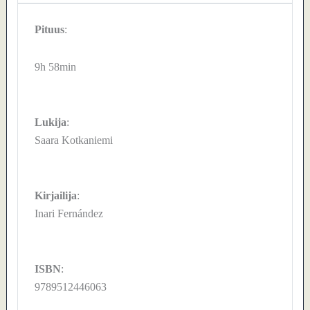
Pituus
:
9h 58min
Lukija
:
Saara Kotkaniemi
Kirjailija
:
Inari Fernández
ISBN
:
9789512446063