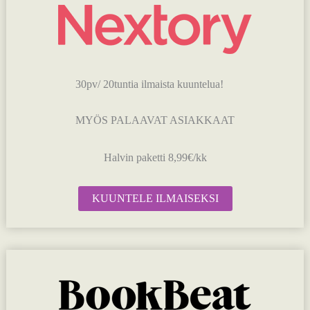
30pv/ 20tuntia ilmaista kuuntelua!
MYÖS PALAAVAT ASIAKKAAT
Halvin paketti 8,99€/kk
KUUNTELE ILMAISEKSI