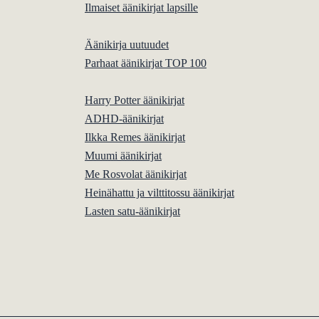
Ilmaiset äänikirjat lapsille
Äänikirja uutuudet
Parhaat äänikirjat TOP 100
Harry Potter äänikirjat
ADHD-äänikirjat
Ilkka Remes äänikirjat
Muumi äänikirjat
Me Rosvolat äänikirjat
Heinähattu ja vilttitossu äänikirjat
Lasten satu-äänikirjat