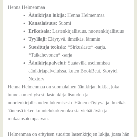
Henna Helmenmaa
Äänikirjan lukija:
Henna Helmenmaa
Kansalaisuus:
Suomi
Erikoisala:
Lastenkirjallisuus, nuortenkirjallisuus
Tyylilaji:
Eläytyvä, ilmeikäs, lämmin
Suosittuja teoksia:
*Sirkuslaste* -sarja,
*Taikahevonen* -sarja
Äänikirjapalvelut:
Saatavilla useimmissa
äänikirjapalveluissa, kuten BookBeat, Storytel,
Nextory
Henna Helmenmaa on suomalainen äänikirjan lukija, joka
tunnetaan erityisesti lastenkirjallisuuden ja
nuortenkirjallisuuden lukemisesta. Hänen eläytyvä ja ilmeikäs
äänensä tekee kuuntelukokemuksesta viehättävän ja
mukaansatempaavan.
Helmenmaa on erityisen suosittu lastenkirjojen lukija, jossa hän