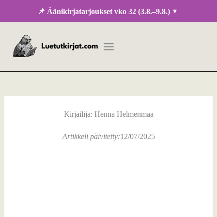
Siirry
▾
📌 Äänikirjatarjoukset vko 32 (3.8.–9.8.)
sisältöön
Kirjailija: Henna Helmenmaa
Artikkeli päivitetty:
12/07/2025