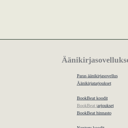
Äänikirjasovelluks
Paras äänikirjasovellus
Äänikirjatarjoukset
BookBeat koodit
BookBeat t
arjoukset
BookBeat hinnasto
Nextory koodit