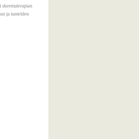
ti skeematerapian
un ja tunteiden