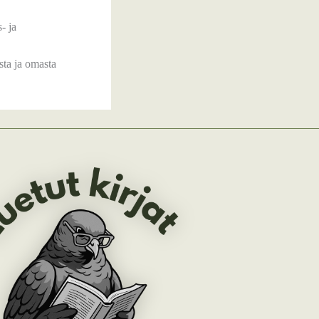
- ja
sta ja omasta