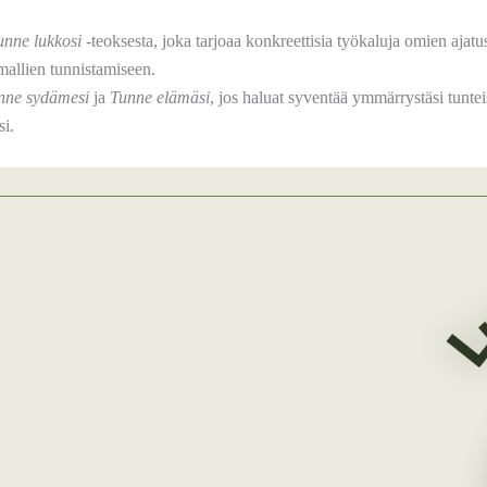
unne lukkosi
-teoksesta, joka tarjoaa konkreettisia työkaluja omien ajatus
mallien tunnistamiseen.
nne sydämesi
ja
Tunne elämäsi
, jos haluat syventää ymmärrystäsi tuntei
si.