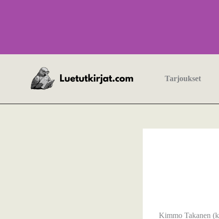
Siirry
sisältöön
Tarjoukset
Kimmo Takanen (kir