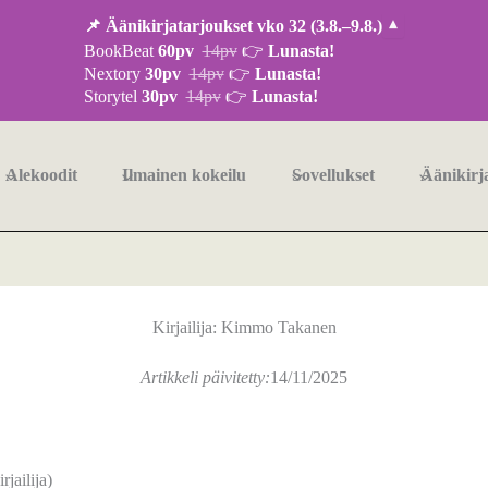
📌 Äänikirjatarjoukset vko 32 (3.8.–9.8.)
▾
BookBeat
60pv
14pv
👉
Lunasta!
Nextory
30pv
14pv
👉
Lunasta!
Storytel
30pv
14pv
👉
Lunasta!
Alekoodit
Ilmainen kokeilu
Sovellukset
Äänikirj
Kirjailija: Kimmo Takanen
Artikkeli päivitetty:
14/11/2025
jailija)