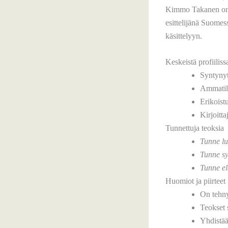
Kimmo Takanen on su
esittelijänä Suomes
käsittelyyn.
Keskeistä profiiliss
Syntyny
Ammatilt
Erikoist
Kirjoitta
Tunnettuja teoksia
Tunne lu
Tunne s
Tunne e
Huomiot ja piirteet
On tehny
Teokset 
Yhdistää