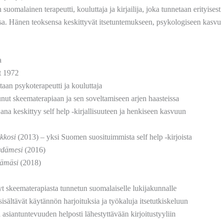
omalainen terapeutti, kouluttaja ja kirjailija, joka tunnetaan erityises
sa. Hänen teoksensa keskittyvät itsetuntemukseen, psykologiseen kasvu
a
t 1972
aan psykoterapeutti ja kouluttaja
unut skeematerapiaan ja sen soveltamiseen arjen haasteissa
jana keskittyy self help -kirjallisuuteen ja henkiseen kasvuun
kkosi
(2013) – yksi Suomen suosituimmista self help -kirjoista
ydämesi
(2016)
lämäsi
(2018)
t skeematerapiasta tunnetun suomalaiselle lukijakunnalle
sisältävät käytännön harjoituksia ja työkaluja itsetutkiskeluun
 asiantuntevuuden helposti lähestyttävään kirjoitustyyliin