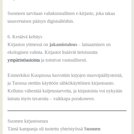
Suomeen tarvitaan valtakunnallinen e-kirjasto, joka takaa
tasavertaisen pääsyn digisisältöihin.
6. Kestävä kehitys
Kirjaston ytimessä on
jakamistalous
– lainaaminen on
ekologinen valinta. Kirjastot lisäävät tietoisuutta
ympäristöasioista
ja toimivat vastuullisesti.
Esimerkiksi Kuopiossa luovuttiin kirjojen muovipäällysteistä,
ja Turussa otettiin käyttöön sähkökäyttöinen kirjastoauto.
Kellutus vähentää kuljetustarvetta, ja kirjastoista voi nykyään
lainata myös tavaroita – vaikkapa porakoneen.
Suomen kirjastoseura
Tämä kampanja oli tuotettu yhteistyössä
Suomen