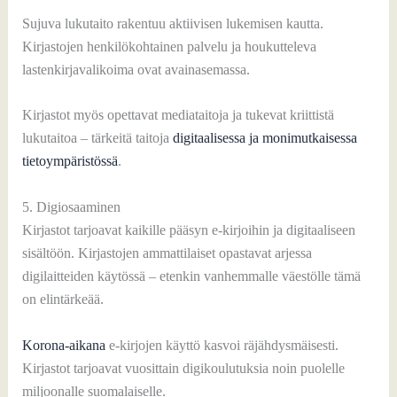
Sujuva lukutaito rakentuu aktiivisen lukemisen kautta.
Kirjastojen henkilökohtainen palvelu ja houkutteleva
lastenkirjavalikoima ovat avainasemassa.
Kirjastot myös opettavat mediataitoja ja tukevat kriittistä
lukutaitoa – tärkeitä taitoja
digitaalisessa ja monimutkaisessa
tietoympäristössä
.
5. Digiosaaminen
Kirjastot tarjoavat kaikille pääsyn e-kirjoihin ja digitaaliseen
sisältöön. Kirjastojen ammattilaiset opastavat arjessa
digilaitteiden käytössä – etenkin vanhemmalle väestölle tämä
on elintärkeää.
Korona-aikana
e-kirjojen käyttö kasvoi räjähdysmäisesti.
Kirjastot tarjoavat vuosittain digikoulutuksia noin puolelle
miljoonalle suomalaiselle.