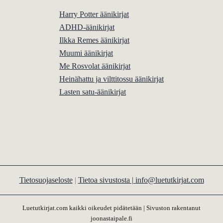
Harry Potter äänikirjat
ADHD-äänikirjat
Ilkka Remes äänikirjat
Muumi äänikirjat
Me Rosvolat äänikirjat
Heinähattu ja vilttitossu äänikirjat
Lasten satu-äänikirjat
Tietosuojaseloste
|
Tietoa sivustosta |
info@luetutkirjat.com
Luetutkirjat.com kaikki oikeudet pidätetään | Sivuston rakentanut
joonastaipale.fi