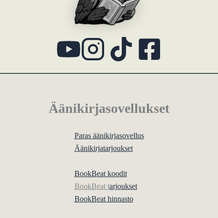
Äänikirjasovellukset
Paras äänikirjasovellus
Äänikirjatarjoukset
BookBeat koodit
BookBeat t
arjoukset
BookBeat hinnasto