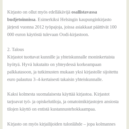
Kirjasto on ollut myös edelläkävijä
osallistavassa
budjetoinnissa
. Esimerkiksi Helsingin kaupunginkirjasto
järjesti vuonna 2012 työpajoja, joissa asiakkaat päättivät 100
000 euron käytöstä tulevaan Oodi-kirjastoon.
2. Talous
Kirjastot tuottavat kunnille ja yhteiskunnalle moninkertaista
hyötyä. Hyvä lukutaito on yhteydessä korkeampaan
palkkatasoon, ja tutkimusten mukaan yksi kirjastolle sijoitettu
euro palautuu 3–4-kertaisesti takaisin yhteiskunnalle.
Kaksi kolmesta suomalaisesta käyttää kirjastoa. Kirjastot
tarjoavat työ- ja opiskelutiloja, ja omatoimikirjastojen ansiosta
tilojen käyttö on entistä kustannustehokkaampaa.
Kirjasto on myös kirjailijoiden tulonlähde – jopa kolmannes