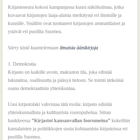
Kirjastoseura kokosi kampanjassa kuusi näkökulmaa, jotka
kuvaavat kirjastojen laaja-alaista merkitystä eri ihmisille ja
kunnille. Sisällön ovat tuottaneet kirjastojen ammattilaiset ja
ystävät eri puolilta Suomea.
Siirry tästä kuuntelemaan
ilmaisia äänikirjoja
1. Demokratia
Kirjasto on kaikille avoin, maksuton tila, joka edistää
lukutaitoa, osallisuutta ja pääsyä tietoon. Se toimii tärkeänä
osana demokraattista yhteiskuntaa.
Uusi kirjastolaki vahvistaa tätä roolia: kirjasto edistää
yhteiskunnallista ja kulttuurista vuoropuhelua. Sitran
hankkeessa
”Kirjastot kansanvallan foorumeina”
kokeiltiin
kansalaisten ja poliitikkojen uusia kohtaamisia kirjastoissa eri
puolilla Suomea.